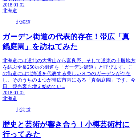
2018.01.02
北海道
北海道
ガーデン街道の代表的存在！帯広「真
鍋庭園」を訪ねてみた
北海道には道北の大雪山から富良野、そして道東の十勝地方
を結ぶ全長250㎞の街道を「ガーデン街道」と呼びます。こ
の街道には北海道を代表する美しい８つのガーデンが存在
し、そのうちの１つが帯広市内にある「真鍋庭園」です。今
日、観光客も増え始めてい...
2018.01.02
北海道
北海道
歴史と芸術が響き合う！小樽芸術村に
行ってみた