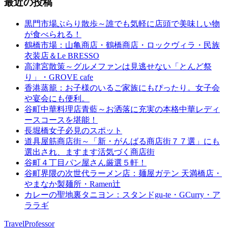
最近の投稿
黒門市場ぶらり散歩～誰でも気軽に店頭で美味しい物
が食べられる！
鶴橋市場：山亀商店・鶴橋商店・ロックヴィラ・民族
衣装店＆Le BRESSO
高津宮散策～グルメファンは見逃せない「とんど祭
り」・GROVE cafe
香港蒸籠：お子様のいるご家族にもぴったり。女子会
や宴会にも便利。
谷町中華料理店青藍～お洒落に充実の本格中華レディ
ースコースを堪能！
長堀橋女子必見のスポット
道具屋筋商店街～「新・がんばる商店街７７選」にも
選出され、ますます活気づく商店街
谷町４丁目パン屋さん厳選５軒！
谷町界隈の次世代ラーメン店：麺屋ガテン 天満橋店・
やまなか製麺所・Ramen辻
カレーの聖地裏タニヨン：スタンドgu-te・GCurry・ア
ララギ
TravelProfessor