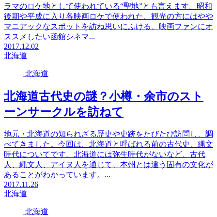
ラマのロケ地として使われている“聖地”とも言えます。昭和
後期や平成に入り各映画ロケで使われた、観光の方にはやや
マニアックなスポットを訪ね思いにふける、映画ファンにオ
ススメしたい函館シネマ...
2017.12.02
北海道
北海道
北海道古代史の謎？小樽・余市のスト
ーンサークルを訪ねて
地元・北海道の知られざる歴史や史跡をたびたび訪問し、調
べてきました。今回は、北海道と呼ばれる前の古代史、縄文
時代についてです。北海道には弥生時代がないなど、古代
人、縄文人、アイヌ人を通じて、本州とは違う固有の文化が
あることがわかっています。...
2017.11.26
北海道
北海道