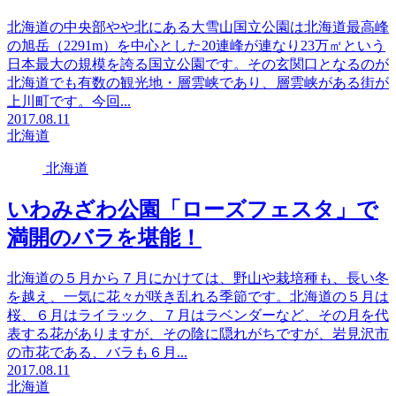
北海道の中央部やや北にある大雪山国立公園は北海道最高峰
の旭岳（2291m）を中心とした20連峰が連なり23万㎡という
日本最大の規模を誇る国立公園です。その玄関口となるのが
北海道でも有数の観光地・層雲峡であり、層雲峡がある街が
上川町です。今回...
2017.08.11
北海道
北海道
いわみざわ公園「ローズフェスタ」で
満開のバラを堪能！
北海道の５月から７月にかけては、野山や栽培種も、長い冬
を越え、一気に花々が咲き乱れる季節です。北海道の５月は
桜、６月はライラック、７月はラベンダーなど、その月を代
表する花がありますが、その陰に隠れがちですが、岩見沢市
の市花である、バラも６月...
2017.08.11
北海道