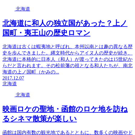
北海道
北海道に和人の独立国があった？上ノ
国町・夷王山の歴史ロマン
北海道は古くは蝦夷地と呼ばれ、本州以南とは趣の異なる歴
史を歩んできました。縄文時代からアイヌ人の歴史が続き、
北海道に本格的に日本人（和人）が渡ってきたのは15世紀か
らだと言われます。その松前藩の祖となる和人たちが、南北
海道の上ノ国町（かみの...
2017.12.07
北海道
北海道
映画ロケの聖地・函館のロケ地を訪ね
るシネマ散策が楽しい
函館は国内有数の観光地であるとともに、数多くの映画やド