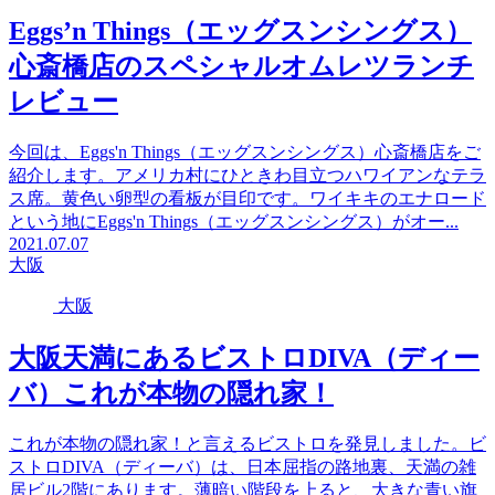
Eggs’n Things（エッグスンシングス）
心斎橋店のスペシャルオムレツランチ
レビュー
今回は、Eggs'n Things（エッグスンシングス）心斎橋店をご
紹介します。アメリカ村にひときわ目立つハワイアンなテラ
ス席。黄色い卵型の看板が目印です。ワイキキのエナロード
という地にEggs'n Things（エッグスンシングス）がオー...
2021.07.07
大阪
大阪
大阪天満にあるビストロDIVA（ディー
バ）これが本物の隠れ家！
これが本物の隠れ家！と言えるビストロを発見しました。ビ
ストロDIVA（ディーバ）は、日本屈指の路地裏、天満の雑
居ビル2階にあります。薄暗い階段を上ると、大きな青い旗