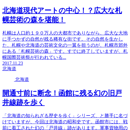
北海道現代アートの中心！？広大な札
幌芸術の森を堪能！
札幌は人口約１９０万人の大都市でありながら、広大な大地
に手つかずの自然が残る稀有な街です。その自然を生かし
た、札幌や北海道の芸術文化の一翼を担うのが、札幌市郊外
にある「札幌芸術の森」です。すでに終了していますが、札
幌国際芸術祭が行われている...
2017.11.23
北海道
北海道
開通寸前に断念！函館に残る幻の旧戸
井線跡を歩く
「北海道の知られざる歴史を歩く」シリーズ、と勝手に名づ
けていますが、今回は北海道の昭和史です。函館市には、戦
前に着工された幻の「戸井線」跡があります。軍事貨物用の