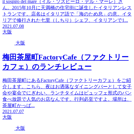
il sospiro del mare（イル・ソスピーロ・デル・マーレ）さ
ん。2015年10月に天満橋の住宅街に誕生したイタリアンレス
トランです。店名はイタリア語で「海のため息」の意。イタ
リアで修行された七里（しちり）シェフ、イタリアンで1...
2021.07.08
大阪
大阪
梅田茶屋町FactoryCafe（ファクトリー
カフェ）のランチレビュー
梅田茶屋町にあるFactoryCafe（ファクトリーカフェ）をご紹
介します。こちら、夜はお洒落なダイニングバーとして女子
会や宴会でにぎわい、ランチタイムはビュッフェ形式のパン
食べ放題で人気のお店なんです。行列必至ですよ。場所は、
茶屋町かっぱ...
2021.07.07
大阪
大阪