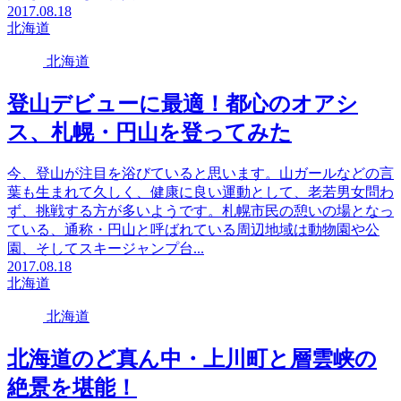
2017.08.18
北海道
北海道
登山デビューに最適！都心のオアシ
ス、札幌・円山を登ってみた
今、登山が注目を浴びていると思います。山ガールなどの言
葉も生まれて久しく、健康に良い運動として、老若男女問わ
ず、挑戦する方が多いようです。札幌市民の憩いの場となっ
ている、通称・円山と呼ばれている周辺地域は動物園や公
園、そしてスキージャンプ台...
2017.08.18
北海道
北海道
北海道のど真ん中・上川町と層雲峡の
絶景を堪能！