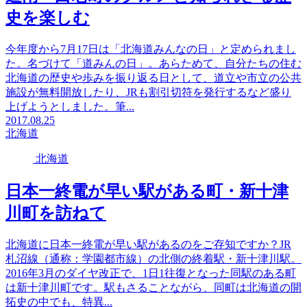
史を楽しむ
今年度から7月17日は「北海道みんなの日」と定められまし
た。名づけて「道みんの日」。あらためて、自分たちの住む
北海道の歴史や歩みを振り返る日として、道立や市立の公共
施設が無料開放したり、JRも割引切符を発行するなど盛り
上げようとしました。筆...
2017.08.25
北海道
北海道
日本一終電が早い駅がある町・新十津
川町を訪ねて
北海道に日本一終電が早い駅があるのをご存知ですか？JR
札沼線（通称：学園都市線）の北側の終着駅・新十津川駅。
2016年3月のダイヤ改正で、1日1往復となった同駅のある町
は新十津川町です。駅もさることながら、同町は北海道の開
拓史の中でも、特異...