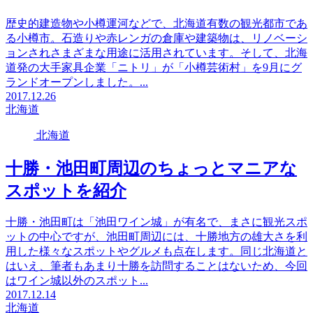
歴史的建造物や小樽運河などで、北海道有数の観光都市であ
る小樽市。石造りや赤レンガの倉庫や建築物は、リノベーシ
ョンされさまざまな用途に活用されています。そして、北海
道発の大手家具企業「ニトリ」が「小樽芸術村」を9月にグ
ランドオープンしました。...
2017.12.26
北海道
北海道
十勝・池田町周辺のちょっとマニアな
スポットを紹介
十勝・池田町は「池田ワイン城」が有名で、まさに観光スポ
ットの中心ですが、池田町周辺には、十勝地方の雄大さを利
用した様々なスポットやグルメも点在します。同じ北海道と
はいえ、筆者もあまり十勝を訪問することはないため、今回
はワイン城以外のスポット...
2017.12.14
北海道