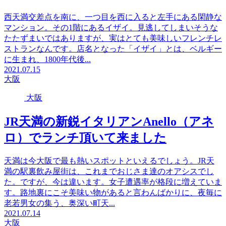
西天満交差点を南に、一つ目を西に入ると左手にある閑静な
マンション。その1階にあるイザイ。見逃してしまいそうな
たたずまいではありますが、実はとても美味しいフレンチレ
ストランなんです。店名となった「イザイ」とは、ベルギー
に生まれ、1800年代後...
2021.07.15
大阪
大阪
JR天満の新鋭イタリアンAnello（アネ
ロ）でランチ頂いて来ました
天満は今大阪で最も熱いスポットといえるでしょう。JR天
満の駅裏飲み屋街は、これまでおじさま達のオアシスでし
た。ですが、今は違います。女子遭遇率が格段に増えていま
す。路地裏にこそ美味い物があると言わんばかりに、夜毎に
老若男女の集う、奥深い町天...
2021.07.14
大阪