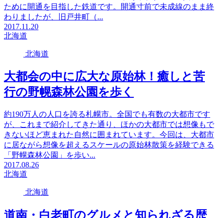
ために開通を目指した鉄道です。開通寸前で未成線のまま終
わりましたが、旧戸井町（...
2017.11.20
北海道
北海道
大都会の中に広大な原始林！癒しと苦
行の野幌森林公園を歩く
約190万人の人口を誇る札幌市。全国でも有数の大都市です
が、これまで紹介してきた通り、ほかの大都市では想像もで
きないほど恵まれた自然に囲まれています。今回は、大都市
に居ながら想像を超えるスケールの原始林散策を経験できる
「野幌森林公園」を歩い...
2017.08.26
北海道
北海道
道南・白老町のグルメと知られざる歴