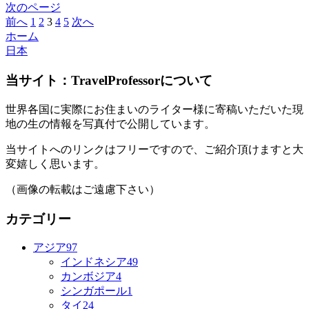
次のページ
前へ
1
2
3
4
5
次へ
ホーム
日本
当サイト：TravelProfessorについて
世界各国に実際にお住まいのライター様に寄稿いただいた現
地の生の情報を写真付で公開しています。
当サイトへのリンクはフリーですので、ご紹介頂けますと大
変嬉しく思います。
（画像の転載はご遠慮下さい）
カテゴリー
アジア
97
インドネシア
49
カンボジア
4
シンガポール
1
タイ
24