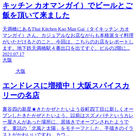
キッチン カオマンガイ）でビールとご
飯を頂いて来ました
天満橋にあるThai Kitchen Kao Man Gai（タイキッチン カオ
マンガイ）さん。カジュアルなお店ながらも本格派タイ料理
がいただけるとのこと。今回は、こちらのお店をレポートし
ます。地下鉄天満橋駅４番出口を出てすぐ。ビルの2階に...
2021.07.17
大阪
大阪
エンドレスに増殖中！大阪スパイスカ
リーの名店
裏谷四の新星★きたかぜとたいよう谷町四丁目に新しくオー
プンしたきたかぜとたいよう。以前はスズメバチというカレ
ー屋さんがあった場所に、居抜きでオープンされたようで
す。童話の「北風と太陽」をモチーフとした、手描きのイラ
ストがかわいいですね。カウ...