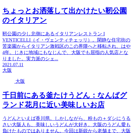
ちょっとお洒落して出かけたい靭公園
のイタリアン
靭公園の少し北側にあるイタリアンレストラン I
VENTICELLI（イ・ヴェンティチェッリ）。閑静な住宅街の
苦楽園からイタリアン激戦区のこの界隈へと移転され、はや
4年。じきに地域にもなじんで、大阪でも屈指の人気店とな
りました。実力派のシェ...
2021.07.11
大阪
大阪
千日前にある釜たけうどん：なんばグ
ランド花月に近い美味しいお店
うどんといえば香川県。しかしながら、粉もの＋ダシにうる
さい大阪人も、美味しいうどんが大好き。大阪のうどん愛も
負けたものではありません。今回は新鋭から老舗まで、大阪