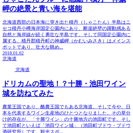
岬の絶景と青い海を堪能
北海道西部の日本海に突き出た積丹（しゃこたん）半島はニ
セコ積丹小樽海岸国定公園内にあり、断崖絶壁の躍動感ある
自然と海岸線が続く勇壮な半島です。そして同国定公園内に
属する、積丹郡積丹町の神威岬（かむいみさき）はメインス
ポットであり、壮大な眺め...
2018.01.02
北海道
北海道
ドリカムの聖地！？十勝・池田ワイン
城を訪ねてみた
農業王国であり、酪農王国でもある北海道。そして今や、日
本を代表するワイン生産地のひとつとなりました。その草分
け的存在が、「十勝ワイン」の十勝地方の池田町です。そし
て池田町といえば「池田ワイン城」（池田町ブドウ・ブドウ
酒研究所）です。観光スポ...