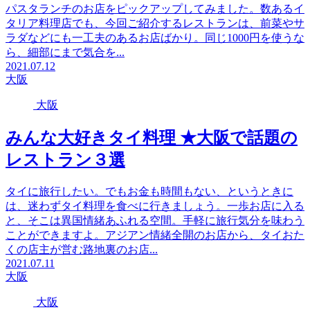
パスタランチのお店をピックアップしてみました。数あるイ
タリア料理店でも、今回ご紹介するレストランは、前菜やサ
ラダなどにも一工夫のあるお店ばかり。同じ1000円を使うな
ら、細部にまで気合を...
2021.07.12
大阪
大阪
みんな大好きタイ料理 ★大阪で話題の
レストラン３選
タイに旅行したい。でもお金も時間もない、というときに
は、迷わずタイ料理を食べに行きましょう。一歩お店に入る
と、そこは異国情緒あふれる空間。手軽に旅行気分を味わう
ことができますよ。アジアン情緒全開のお店から、タイおた
くの店主が営む路地裏のお店...
2021.07.11
大阪
大阪