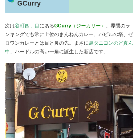
GCurry
次は
谷町四丁目
にある
GCurry
（ジーカリー）
。界隈のラ
ンキングでも常に上位のまんねんカレー、バビルの塔、ゼ
ロワンカレーとは目と鼻の先。まさに
裏タニヨンのど真ん
中
、ハードルの高い一角に誕生した新店です。