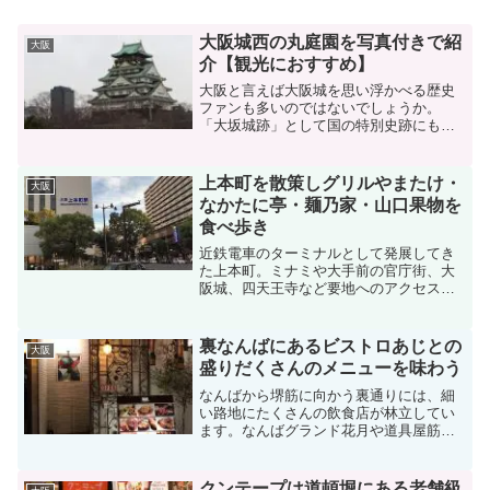
大阪城西の丸庭園を写真付きで紹
大阪
介【観光におすすめ】
大阪と言えば大阪城を思い浮かべる歴史
ファンも多いのではないでしょうか。
「大坂城跡」として国の特別史跡にも指
定され、外国人観光客にも人気のある大
阪城公園には、見どころが満載。今回
は、大阪城の中でも西部にあたる西の丸
上本町を散策しグリルやまたけ・
大阪
庭園付近のご紹介をします。ま...
なかたに亭・麺乃家・山口果物を
食べ歩き
近鉄電車のターミナルとして発展してき
た上本町。ミナミや大手前の官庁街、大
阪城、四天王寺など要地へのアクセスも
便利で、立地的には申し分のない良さ。
近年では、近鉄百貨店の裏手に新歌舞伎
座が移転し、商業施設「YUFURA」が併
裏なんばにあるビストロあじとの
大阪
設され賑わいを増して...
盛りだくさんのメニューを味わう
なんばから堺筋に向かう裏通りには、細
い路地にたくさんの飲食店が林立してい
ます。なんばグランド花月や道具屋筋商
店街のあたりというと、わかりやすいで
しょうか。裏なんばと呼ばれるこのエリ
アは、夜な夜な多くの人が集う、熱いス
クンテープは道頓堀にある老舗級