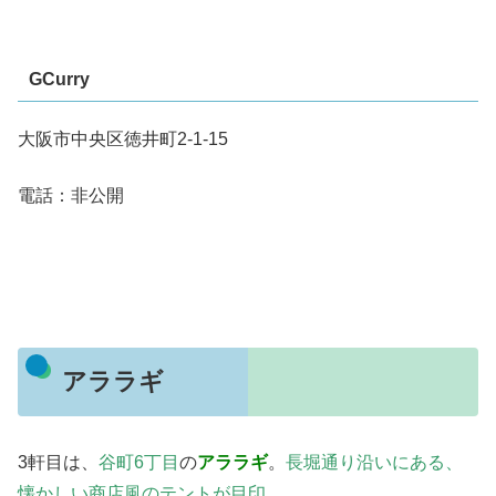
GCurry
大阪市中央区徳井町2-1-15
電話：非公開
アララギ
3軒目は、
谷町6丁目
の
アララギ
。
長堀通り沿いにある、
懐かしい商店風のテントが目印
。