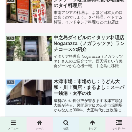
大阪
ポットなんです。今回は、...
のタイ料理店
東南アジアの料理は、よほど日本人の口
に合うのでしょう。タイ料理、ベトナム
料理、インドネシア料理などのお店は、
勢いよく増え続けています。今回は、オ
ープンは今から約25年前、タイ料理店の
中では老舗級といえるクンテープのラン
中之島ダイビルのイタリア料理店
大阪
チバイキングをご紹介し...
Nogarazza（ノガラッツァ）ラン
チコースの紹介
イタリア料理店 Nogarazza（ノガラッツ
ァ）さんのご紹介です。西天満という美
食ゾーンから心機一転、中之島に移転さ
れました移転先の中之島ダイビルは、洗
練されたオフィスタワー。そこには、ヴ
ァリエさん、四川料理のイーフーさんな
木津市場：市場めし：うどん大
大阪
ど関西の食通を...
和・川上商店・まるよし：スーパ
ー銭湯・太平のゆ
威勢のいい掛け声が響きます木津市場は
大阪が誇る、民間最大級の卸売市場開場
からなんと300年。大正時代には政策によ
る閉鎖の危機があったものの、多くの
人々により政府をも巻き込んだ騒動を起
し、なんとか存続にもちこむことに成功
します。また、第二次世...
メニュー
ホーム
検索
トップ
サイドバー