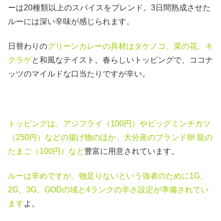
ーは20種類以上のスパイスをブレンド。3日間熟成させた
ルーには深い辛味が感じられます。
日替わりの
グリーンカレーの具材はタケノコ、菜の花、キ
クラゲ
と和風なテイスト。春らしいトッピングで、ココナ
ッツのマイルドな口当たりですが辛い。
トッピングは、アジフライ（100円）やビッグミンチカツ
（250円）などの揚げ物のほか、大分産のブランド卵 龍の
たまご（100円）など
豊富に用意されています。
ルーは辛めですが、物足りないという強者のために1G、
2G、3G、GODの域と4ランクの辛さ設定が準備されてい
ます
よ。