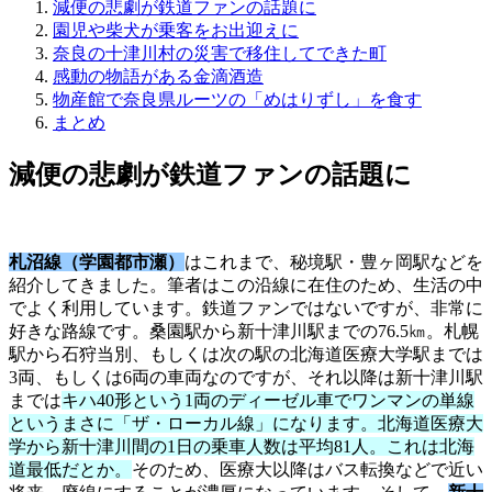
減便の悲劇が鉄道ファンの話題に
園児や柴犬が乗客をお出迎えに
奈良の十津川村の災害で移住してできた町
感動の物語がある金滴酒造
物産館で奈良県ルーツの「めはりずし」を食す
まとめ
減便の悲劇が鉄道ファンの話題に
札沼線（学園都市瀬）
はこれまで、秘境駅・豊ヶ岡駅などを
紹介してきました。筆者はこの沿線に在住のため、生活の中
でよく利用しています。鉄道ファンではないですが、非常に
好きな路線です。桑園駅から新十津川駅までの76.5㎞。札幌
駅から石狩当別、もしくは次の駅の北海道医療大学駅までは
3両、もしくは6両の車両なのですが、それ以降は新十津川駅
までは
キハ40形という1両のディーゼル車でワンマンの単線
というまさに「ザ・ローカル線」になります。北海道医療大
学から新十津川間の1日の乗車人数は平均81人。これは北海
道最低だとか。
そのため、医療大以降はバス転換などで近い