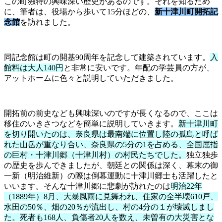
この町独特の興味深い歴史があるのです。それを知るため
に、筆者は、役場から歩いて15分ほどの、
新十津川町開拓記
念館
を訪れました。
同記念館は町の開基90周年を記念して建築されています。
入
館料は大人140円
と非常に安いです。年配の学芸員の方が、
アットホームに色々と説明していただきました。
開拓前の前史なども興味深いのですが長くなるので、ここは
移住のいきさつなどを簡単に説明していきます。
新十津川町
を切り開いたのは、奈良県は最南端に位置し陸の孤島と呼ば
れた山岳が重なり合い、奈良県の5分の1を占める、全国屈指
の巨村・十津川郷（十津川村）の村民たちでした。
独立独歩
の歴史を歩んできましたが、朝廷との関係は深く、幕末の御
一新（明治維新）の際は倒幕運動に十津川郷士も活躍したと
いいます。そんな十津川郷に悲劇が訪れたのは
明治22年
（1889年）8月、大暴風雨に見舞われ、住家の全半壊610戸、
水田の50％、畑の20％が流出し、村の4分の１が壊滅しまし
た。死者も168人、負傷者20人を数え、未曽有の大災害とな