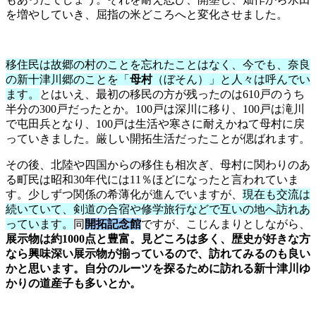
を増やしていき、屈指の米どころへと変化させました。
移住民は故郷の村のことを忘れたことはなく、今でも、奈良
の新十津川郷のことを「
母村
（ぼそん）」と人々は呼んでい
ます。
とはいえ、最初の移民の方が残ったのは610戸のうち
半分の300戸だったとか。100戸は深川に移り、100戸は滝川
で屯田兵となり、100戸は生活や寒さに耐えかねて母村に戻
っていきました。厳しい開拓生活だったことが偲ばれます。
その後、北陸や四国からの移住も相次ぎ、母村に関わりのあ
る町民は昭和30年代には11％ほどになったと言われていま
す。少しずつ関係の希薄化が進んでいますが、
現在も交流は
続いていて、剣道の合宿や修学旅行などで互いの地へ訪れあ
っています。
同
開拓記念館
ですが、こじんまりとしながら、
展示物は約1000点と豊富。見どころは多く、歴史が好きな方
なら興味深い展示物が揃っているので、訪れてみるのも良い
かと思います。自分のルーツを探るために訪れる新十津川ゆ
かりの道産子も多いとか。