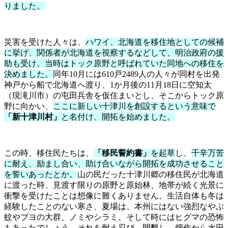
りました。
災害を受けた人々は、
ハワイ、北海道を移住地としての候補
に挙げ、関係者が北海道を視察するなどして、明治政府の援
助も受け、当時はトック原野と呼ばれていた同地への移住を
決めました。
同年10月には610戸2489人の人々が同村を出発
神戸から船で北海道へ渡り、1か月後の11月18日に空知太
（現滝川市）の屯田兵舎を仮住まいとし、そこからトック原
野に向かい、
ここに新しい十津川を創設するという意味で
「新十津川村」
と名付け、開拓を始めました。
この時、移住民たちは、
「移民誓約書」
を起草
し、
千辛万苦
に耐え、励まし合い、助け合いながら開拓を成功させること
を誓いあったとか。
山の民だった十津川郷の移住民が北海道
に渡った時、見渡す限りの原野と原始林、地帯が続く光景に
衝撃を受けたことは想像に難くありません。生活自体も冬は
経験したことのない寒さ、夏場は、本州にはない強烈なやぶ
蚊やブヨの大群、ノミやシラミ、そして時にはヒグマの恐怖
もあったでしょう。それを耐え忍び、開墾し、畑作から水田