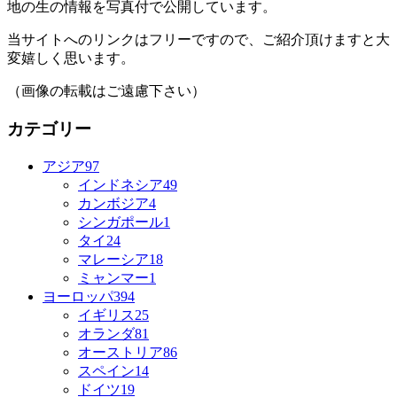
地の生の情報を写真付で公開しています。
当サイトへのリンクはフリーですので、ご紹介頂けますと大
変嬉しく思います。
（画像の転載はご遠慮下さい）
カテゴリー
アジア
97
インドネシア
49
カンボジア
4
シンガポール
1
タイ
24
マレーシア
18
ミャンマー
1
ヨーロッパ
394
イギリス
25
オランダ
81
オーストリア
86
スペイン
14
ドイツ
19