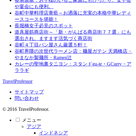
香港蒸籠：お子様のいるご家族にもぴったり。女子会
や宴会にも便利。
谷町中華料理店青藍～お洒落に充実の本格中華レディ
ースコースを堪能！
長堀橋女子必見のスポット
道具屋筋商店街～「新・がんばる商店街７７選」にも
選出され、ますます活気づく商店街
谷町４丁目パン屋さん厳選５軒！
谷町界隈の次世代ラーメン店：麺屋ガテン 天満橋店・
やまなか製麺所・Ramen辻
カレーの聖地裏タニヨン：スタンドgu-te・GCurry・ア
ララギ
TravelProfessor
サイトマップ
問い合わせ
© 2016 TravelProfessor.
メニュー
アジア
インドネシア