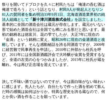
祭りを開いてドブロクを久々に村民たちは「俺達の呑む酒は
俺達で造ろう」という話となり、
村民9人が発起人となりン
81人の賛同者を集め明治33年9月1日、北海道酒造業界初の純
法人組織として
「新十津川酒造株式会社」
を設立しました。
基本的に全国の酒造会社は蔵元が存在します。蔵元がいない
形で始めた酒造会社は全国でも稀にみる形だと思います。最
初の銘柄名は徳富川、花の雫でしたが、大正7年に現在の
『金滴』という銘柄に変え、
昭和26年に現在の金適酒造と改
称
しています。そんな感動秘話を誇る同酒造ですが、2009年
に経営難で民事再生を申請し、2010年に外部から杜氏を呼
び、2011年には全国新酒鑑評会で大吟醸が金賞を受賞するな
ど、全道の左党の心をつかみましたが、2015年に杜氏が蔵を
離れ、今は再び正念場を迎えています。
決して不味い酒ではないのですが、今は面白味がない味わい
に感じます。先人たちが、自分たちで作った酒を初めて飲ん
だ時の感慨は如何ばかりか。特異な歴史を誇る蔵なので、何
とか良い酒を作ることを願っています。