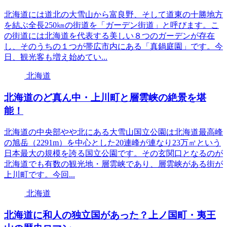
北海道には道北の大雪山から富良野、そして道東の十勝地方
を結ぶ全長250㎞の街道を「ガーデン街道」と呼びます。こ
の街道には北海道を代表する美しい８つのガーデンが存在
し、そのうちの１つが帯広市内にある「真鍋庭園」です。今
日、観光客も増え始めてい...
北海道
北海道のど真ん中・上川町と層雲峡の絶景を堪
能！
北海道の中央部やや北にある大雪山国立公園は北海道最高峰
の旭岳（2291m）を中心とした20連峰が連なり23万㎡という
日本最大の規模を誇る国立公園です。その玄関口となるのが
北海道でも有数の観光地・層雲峡であり、層雲峡がある街が
上川町です。今回...
北海道
北海道に和人の独立国があった？上ノ国町・夷王