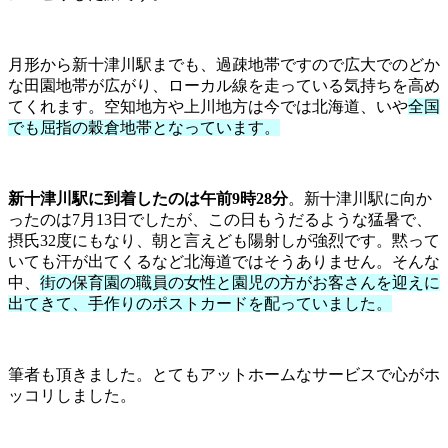
月形から新十津川駅までも、過疎地帯ですので広大でのどか
な田園地帯が広がり、ローカル線を走っている気持ちを高め
てくれます。空知地方や上川地方は今では北海道、いや
全国
でも屈指の穀倉地帯となっています。
新十津川駅に到着したのは午前9時28分
。新十津川駅に向か
ったのは7月13日でしたが、この日もうだるような猛暑で、
摂氏32度にもなり、朝と言えども陽射しが強烈です。黙って
いても汗が出てくるなど北海道ではそうありません。そんな
中、
街の保育園の職員の女性と園児の方がお客さんを迎えに
出てきて、手作りのポストカードを配っていました。
筆者も頂きました。とてもアットホームなサービスで心がホ
ッコリしました。