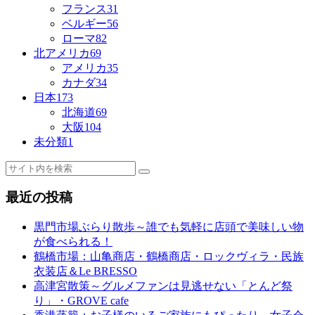
フランス
31
ベルギー
56
ローマ
82
北アメリカ
69
アメリカ
35
カナダ
34
日本
173
北海道
69
大阪
104
未分類
1
最近の投稿
黒門市場ぶらり散歩～誰でも気軽に店頭で美味しい物
が食べられる！
鶴橋市場：山亀商店・鶴橋商店・ロックヴィラ・民族
衣装店＆Le BRESSO
高津宮散策～グルメファンは見逃せない「とんど祭
り」・GROVE cafe