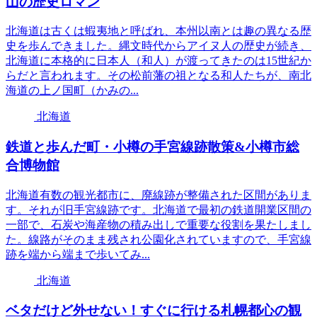
山の歴史ロマン
北海道は古くは蝦夷地と呼ばれ、本州以南とは趣の異なる歴
史を歩んできました。縄文時代からアイヌ人の歴史が続き、
北海道に本格的に日本人（和人）が渡ってきたのは15世紀か
らだと言われます。その松前藩の祖となる和人たちが、南北
海道の上ノ国町（かみの...
北海道
鉄道と歩んだ町・小樽の手宮線跡散策&小樽市総
合博物館
北海道有数の観光都市に、廃線跡が整備された区間がありま
す。それが旧手宮線跡です。北海道で最初の鉄道開業区間の
一部で、石炭や海産物の積み出しで重要な役割を果たしまし
た。線路がそのまま残され公園化されていますので、手宮線
跡を端から端まで歩いてみ...
北海道
ベタだけど外せない！すぐに行ける札幌都心の観