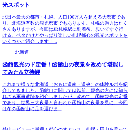
光スポット
北日本最大の都市・札幌。人口190万人を超える大都市であ
り、北海道有数の観光都市でもあります。札幌の魅力はたく
さんありますが、今回はJR札幌駅に到着後、歩いてすぐ行
ける、ベタだけどやっぱり楽しい札幌都心の観光スポットを
いくつかご紹介します！...
北海道
函館観光のド定番！函館山の夜景を改めて堪能し
てみた&立待岬
これまで様々な北海道（おもに道南・道央）の体験ルポを紹
介してきました。函館山に関しては以前、観光の方には知ら
れざる軍事遺跡を紹介しましたが、改めて、函館観光の定番
であり、世界三大夜景と言われた函館山の夜景を見に、今回
は冬の函館山に足を運びま...
登山デビューに最適！都心のオアシス、札幌・円山を登って