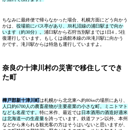
ちなみに最終便で帰らなかった場合、札幌方面にどう向かう
かは、
役場前にバス亭があり、JR札沼線の浦臼駅まで向か
います（約30分）。
浦臼駅から石狩当別駅までは1日4，5往
復運行しています。もしくは函館本線のJR滝川駅に向かう
かです。滝川駅からは特急も運行していますよ。
奈良の十津川村の災害で移住してでき
た町
樺戸郡新十津川町
は札幌から北北東へ約80㎞の場所にあり、
人口約6700人の農畜産物が主要産業の小さな町。ミニトマト
なども名産です。
特に米作、最近では
日本酒用の酒造好適米
は北海道一の生産量
を誇っています。鉄道ファン以外、本州
などから来られる観光客の方はそうはいないと思いますが、