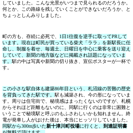
していました。こんな光景がいつまで見られるのだろうか。
何とか、この路線を残していくことができないだろうか、と
ちょっとしんみりしました。
町の方も、存続に必死で、
1日1往復を逆手に取ってPRして
います。現在は町民が買っている柴犬「ララ」を新駅長に任
命し、制服を着せ、毎週土、日曜日を中心に乗客を送り迎え
していて、新聞の地方版などに掲載され話題になっていま
す。
駅の中は写真や新聞の切り抜き、宣伝ポスターが一杯で
す。
この小さな駅自体も建築86年目という、札沼線の苦難の歴史
を背負ってきた駅です。
駅も減築され、今の形になっていま
す。周りは住宅街で、秘境感はまったくないのですが、札幌
からそれほど距離もないのに、同駅に行くのは非常に困難と
いうことで秘境駅と呼ぶのもふさわしいかも知れません。終
電が発車し人がはけた後は、本当にヒッソリしていました。
同駅から300m歩いた
新十津川町役場
に行くと、
到達証明書
が無料で頂けます。