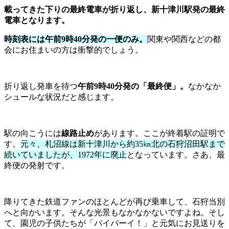
載ってきた下りの最終電車が折り返し、新十津川駅発の最終
電車となります。
時刻表には午前9時40分発の一便のみ。
関東や関西などの都
会にお住まいの方は衝撃的でしょう。
折り返し発車を待つ
午前9時40分発の「最終便」。
なかなか
シュールな状況だと感じます。
駅の向こうには
線路止め
があります。ここが終着駅の証明で
す。
元々、札沼線は新十津川から約35㎞北の石狩沼田駅まで
続いていましたが、1972年に廃止
となっています。さあ、最
終便の発射です。
降りてきた鉄道ファンのほとんどが再び乗車して、石狩当別
へと向かいます。そんな光景もなかなかないですよね。そし
て、園児の子供たちが「バイバーイ！」と元気にお見送りを