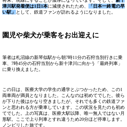
将来、廃線にすることが濃厚になっています。そして、
新十
津川駅発着便は1日1本
に減便されたため、
「日本一終電の早
い駅」
として、鉄道ファンが訪れるようになりました。
園児や柴犬が乗客をお出迎えに
筆者は札沼線の新琴似駅から朝7時11分の石狩当別行きに乗
車、7時45分の石狩当別から新十津川に向かう「最終列車」
に乗り換えました。
この日は、医療大学の学生の通学とぶつかったため、この1
両車両が満員となりました。こんなのは初めてでした。彼ら
が下りた後はかなり空きましたが、それでも多くの鉄道ファ
ンと思われる方が乗車しています。この状況を見たのも初め
てでした。上の写真は、医療大駅以降、唯一無人ではない月
形駅。ここで上り列車とすれ違うため20分ほど停車します。
ノンビリした旅です。