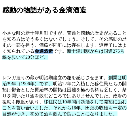
感動の物語がある金滴酒造
小さな町の新十津川町ですが、苦難と感動の歴史があること
を知る方はそう多くはないでしょう。そして、その感動の歴
史の一部を担う、酒蔵が同町には存在します。道産子にはよ
く知られている
金適酒造
です。
新十津川駅からは国道275号
線を歩いて20分ほど。
レンガ造りの蔵が明治期建立の趣を感じさせます。
創業は明
治39年（1906年）です。
明治22年に入植した移住民たちの開
拓は鬱蒼とした原始林の開拓は困難を極め食料も乏しく、祭
りを開いたり酒を飲むどころではありませんでした。政府の
援助も限度があり、
移住民は10年間は断酒をして開拓に励む
ことを誓い合いました。それから16年、田畑の収穫も一定の
目処がつき、初めて酒を飲んで良いことになりました。