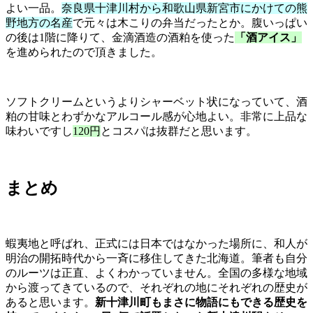
よい一品。
奈良県十津川村から和歌山県新宮市にかけての熊
野地方の名産
で元々は木こりの弁当だったとか。腹いっぱい
の後は1階に降りて、金滴酒造の酒粕を使った
「酒アイス」
を進められたので頂きました。
ソフトクリームというよりシャーベット状になっていて、酒
粕の甘味とわずかなアルコール感が心地よい。非常に上品な
味わいですし
120円
とコスパは抜群だと思います。
まとめ
蝦夷地と呼ばれ、正式には日本ではなかった場所に、和人が
明治の開拓時代から一斉に移住してきた北海道。筆者も自分
のルーツは正直、よくわかっていません。全国の多様な地域
から渡ってきているので、それぞれの地にそれぞれの歴史が
あると思います。
新十津川町もまさに物語にもできる歴史を