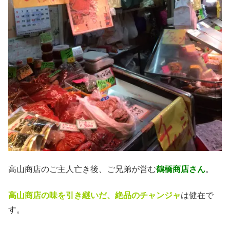
高山商店のご主人亡き後、ご兄弟が営む
鶴橋商店さん
。
高山商店の味を引き継いだ、絶品のチャンジャ
は健在で
す。