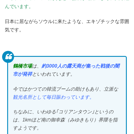
んでいます。
日本に居ながらソウルに来たような、エキゾチックな雰囲
気です。
鶴橋市場
は、
約3000人の露天商が集った戦後の闇
市が発祥
といわれています。
今ではかつての韓流ブームの助けもあり、立派な
観光名所として毎日賑わっています。
ちなみに、いわゆる｢コリアンタウン｣というの
は、1kmほど南の御幸森（みゆきもり）界隈を指
すようです。