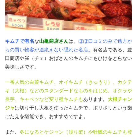
キムチで有名
な
山亀商店さん
は、
ほぼ口コミのみで遠方か
らの買い物客が途絶えない隠れた名店。
有名店である、豊
田商店や崔（チェ）おばさんのキムチにもひけをとらない
美味しさです。
一番人気の白菜キムチ、オイキムチ（きゅうり）、カクテ
キ（大根）などのスタンダードなものをはじめ、オクラや
長芋、キャベツなど変り種キムチも
あります。
大根チャン
ジャ
は切り干し大根を使ったキムチで、ポリポリという歯
ごたえを堪能でき、おすすめですよ。
また、
冬になるとケジャン（渡り蟹）や牡蠣のキムチも登