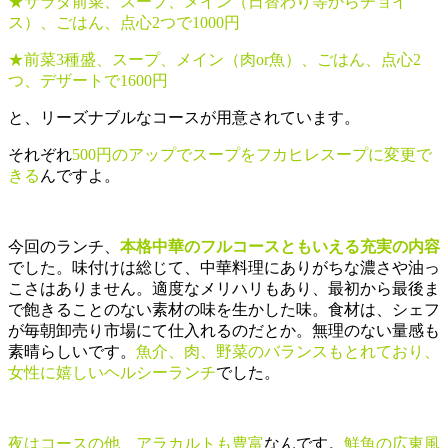
★サラダ前菜、スープ、メイン（日替わり等からチョイ
ス）、ごはん、点心2つで1000円
★前菜3種盛、スープ、メイン（肉or魚）、ごはん、点心2
つ、デザートで1600円
と、リーズナブルなコースが用意されています。
それぞれ
500円のアップでスープをフカヒレスープに変更で
きる
んですよ。
今回のランチ、
本格中華のフルコースともいえる充実の内容
でした。味付けは総じて、中華料理にありがちな濃さや油っ
こさはありません。適度なメリハリもあり、最初から最後ま
で飽きることのない素材の味を生かした味。食材は、シェフ
が毎朝卸売り市場にて仕入れるのだとか。無理のない量感も
素晴らしいです。
魚介、肉、野菜のバランスもとれており、
女性に嬉しいヘルシーランチ
でした。
夜はコースの他、アラカルトも豊富
なんです。
鮮魚の広東風