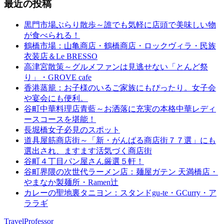
最近の投稿
黒門市場ぶらり散歩～誰でも気軽に店頭で美味しい物
が食べられる！
鶴橋市場：山亀商店・鶴橋商店・ロックヴィラ・民族
衣装店＆Le BRESSO
高津宮散策～グルメファンは見逃せない「とんど祭
り」・GROVE cafe
香港蒸籠：お子様のいるご家族にもぴったり。女子会
や宴会にも便利。
谷町中華料理店青藍～お洒落に充実の本格中華レディ
ースコースを堪能！
長堀橋女子必見のスポット
道具屋筋商店街～「新・がんばる商店街７７選」にも
選出され、ますます活気づく商店街
谷町４丁目パン屋さん厳選５軒！
谷町界隈の次世代ラーメン店：麺屋ガテン 天満橋店・
やまなか製麺所・Ramen辻
カレーの聖地裏タニヨン：スタンドgu-te・GCurry・ア
ララギ
TravelProfessor