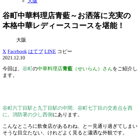
大阪
谷町中華料理店青藍～お洒落に充実の
本格中華レディースコースを堪能！
大阪
X
Facebook
はてブ
LINE
コピー
2021.12.10
今回は、
谷町
の
中華料理店
青藍
（せいらん）さん
をご紹介し
ます。
谷町六丁目駅と九丁目駅の中間、谷町七丁目の交差点を西
に。消防署の少し西側
にあります。
こんなところに飲食店があるわね、と一見通り過ぎてしまい
そうな目立たない、けれどよく見ると瀟洒な外観です。