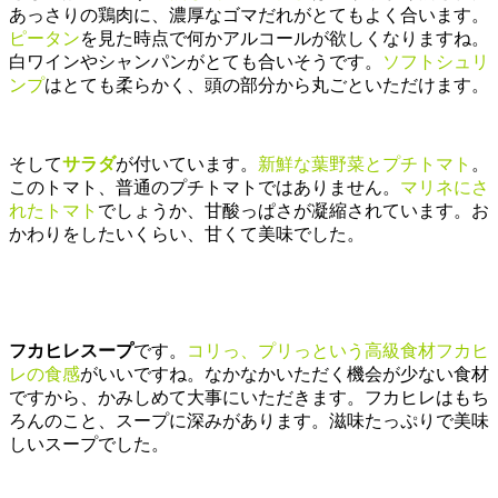
あっさりの鶏肉に、濃厚なゴマだれがとてもよく合います。
ピータン
を見た時点で何かアルコールが欲しくなりますね。
白ワインやシャンパンがとても合いそうです。
ソフトシュリ
ンプ
はとても柔らかく、頭の部分から丸ごといただけます。
そして
サラダ
が付いています。
新鮮な葉野菜とプチトマト
。
このトマト、普通のプチトマトではありません。
マリネにさ
れたトマト
でしょうか、甘酸っぱさが凝縮されています。お
かわりをしたいくらい、甘くて美味でした。
フカヒレスープ
です。
コリっ、プリっという高級食材フカヒ
レの食感
がいいですね。なかなかいただく機会が少ない食材
ですから、かみしめて大事にいただきます。フカヒレはもち
ろんのこと、スープに深みがあります。滋味たっぷりで美味
しいスープでした。