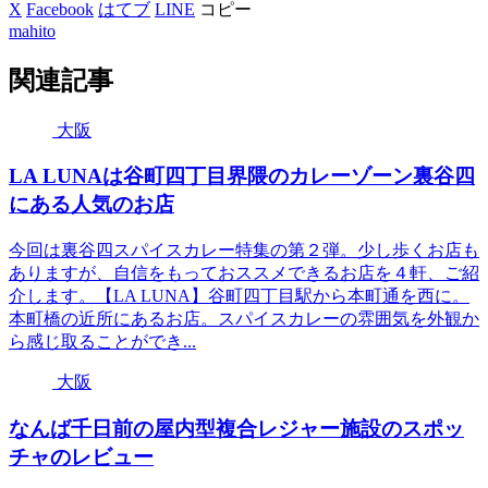
X
Facebook
はてブ
LINE
コピー
mahito
関連記事
大阪
LA LUNAは谷町四丁目界隈のカレーゾーン裏谷四
にある人気のお店
今回は裏谷四スパイスカレー特集の第２弾。少し歩くお店も
ありますが、自信をもっておススメできるお店を４軒、ご紹
介します。【LA LUNA】谷町四丁目駅から本町通を西に。
本町橋の近所にあるお店。スパイスカレーの雰囲気を外観か
ら感じ取ることができ...
大阪
なんば千日前の屋内型複合レジャー施設のスポッ
チャのレビュー