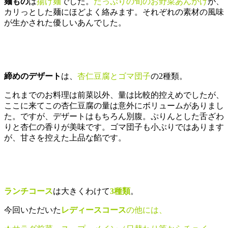
麺もの
は
揚げ麺
でした。
たっぷりの旬のお野菜あんかけ
が、
カリっとした麺にほどよく絡みます。それぞれの素材の風味
が生かされた優しいあんでした。
締めのデザート
は、
杏仁豆腐とゴマ団子
の2種類。
これまでのお料理は前菜以外、量は比較的控えめでしたが、
ここに来てこの杏仁豆腐の量は意外にボリュームがありまし
た。ですが、デザートはもちろん別腹。ぷりんとした舌ざわ
りと杏仁の香りが美味です。ゴマ団子も小ぶりではあります
が、甘さを控えた上品な餡です。
ランチコース
は大きくわけて
3種類
。
今回いただいた
レディースコース
の他には、