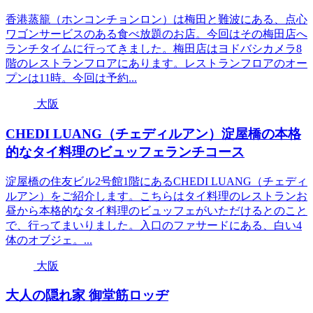
香港蒸籠（ホンコンチョンロン）は梅田と難波にある、点心
ワゴンサービスのある食べ放題のお店。今回はその梅田店へ
ランチタイムに行ってきました。梅田店はヨドバシカメラ8
階のレストランフロアにあります。レストランフロアのオー
プンは11時。今回は予約...
大阪
CHEDI LUANG（チェディルアン）淀屋橋の本格
的なタイ料理のビュッフェランチコース
淀屋橋の住友ビル2号館1階にあるCHEDI LUANG（チェディ
ルアン）をご紹介します。こちらはタイ料理のレストランお
昼から本格的なタイ料理のビュッフェがいただけるとのこと
で、行ってまいりました。入口のファサードにある、白い4
体のオブジェ。...
大阪
大人の隠れ家 御堂筋ロッヂ