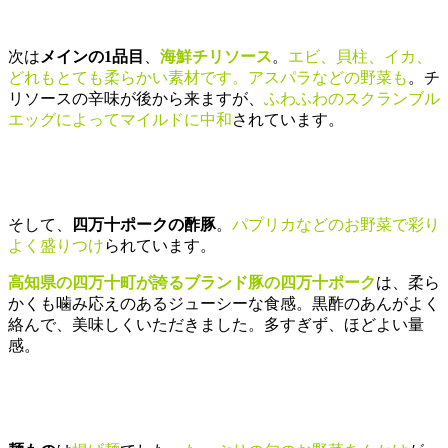
次は
メインの1品目
、
海鮮チリソース
。
エビ、貝柱、イカ、
どれもとても柔らかい素材です。アスパラなどの野菜も
。チ
リソースの辛味が後から来ますが、
ふわふわのスクランブル
エッグによってマイルドに中和
されています。
そして、
四万十ポークの酢豚
。
パプリカなどのお野菜で彩り
よく盛りつけ
られています。
高知県の四万十町が誇るブランド豚の四万十ポーク
は、柔ら
かくも噛み応えのあるジューシーな食感。黒酢のあんがよく
絡んで、美味しくいただきました。多すぎず、ほどよい量
感。