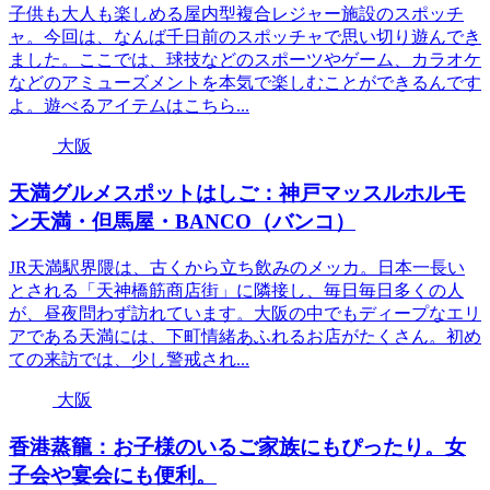
子供も大人も楽しめる屋内型複合レジャー施設のスポッチ
ャ。今回は、なんば千日前のスポッチャで思い切り遊んでき
ました。ここでは、球技などのスポーツやゲーム、カラオケ
などのアミューズメントを本気で楽しむことができるんです
よ。遊べるアイテムはこちら...
大阪
天満グルメスポットはしご：神戸マッスルホルモ
ン天満・但馬屋・BANCO（バンコ）
JR天満駅界隈は、古くから立ち飲みのメッカ。日本一長い
とされる「天神橋筋商店街」に隣接し、毎日毎日多くの人
が、昼夜問わず訪れています。大阪の中でもディープなエリ
アである天満には、下町情緒あふれるお店がたくさん。初め
ての来訪では、少し警戒され...
大阪
香港蒸籠：お子様のいるご家族にもぴったり。女
子会や宴会にも便利。