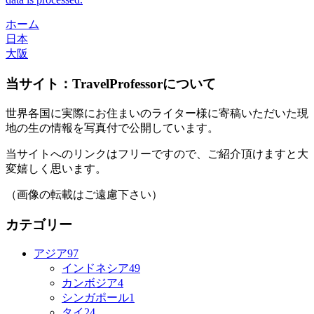
ホーム
日本
大阪
当サイト：TravelProfessorについて
世界各国に実際にお住まいのライター様に寄稿いただいた現
地の生の情報を写真付で公開しています。
当サイトへのリンクはフリーですので、ご紹介頂けますと大
変嬉しく思います。
（画像の転載はご遠慮下さい）
カテゴリー
アジア
97
インドネシア
49
カンボジア
4
シンガポール
1
タイ
24