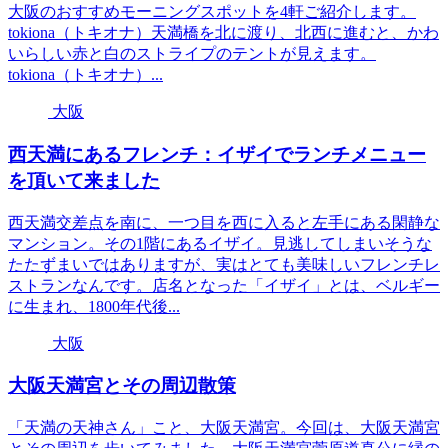
大阪のおすすめモーニングスポットを4軒ご紹介します。
tokiona（トキオナ）天満橋を北に渡り、北西に進むと、かわ
いらしい赤と白のストライプのテントが見えます。
tokiona（トキオナ）...
大阪
西天満にあるフレンチ：イザイでランチメニュー
を頂いて来ました
西天満交差点を南に、一つ目を西に入ると左手にある閑静な
マンション。その1階にあるイザイ。見逃してしまいそうな
たたずまいではありますが、実はとても美味しいフレンチレ
ストランなんです。店名となった「イザイ」とは、ベルギー
に生まれ、1800年代後...
大阪
大阪天満宮とその周辺散策
「天満の天神さん」こと、大阪天満宮。今回は、大阪天満宮