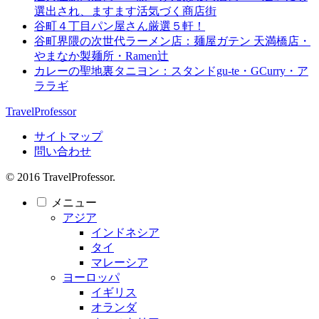
選出され、ますます活気づく商店街
谷町４丁目パン屋さん厳選５軒！
谷町界隈の次世代ラーメン店：麺屋ガテン 天満橋店・
やまなか製麺所・Ramen辻
カレーの聖地裏タニヨン：スタンドgu-te・GCurry・ア
ララギ
TravelProfessor
サイトマップ
問い合わせ
© 2016 TravelProfessor.
メニュー
アジア
インドネシア
タイ
マレーシア
ヨーロッパ
イギリス
オランダ