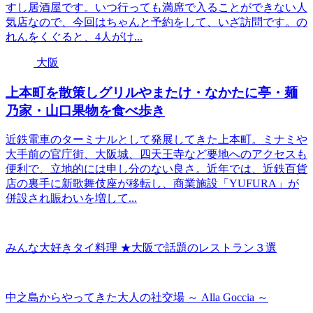
すし居酒屋です。いつ行っても満席で入ることができない人
気店なので、今回はちゃんと予約をして、いざ訪問です。の
れんをくぐると、4人がけ...
大阪
上本町を散策しグリルやまたけ・なかたに亭・麺
乃家・山口果物を食べ歩き
近鉄電車のターミナルとして発展してきた上本町。ミナミや
大手前の官庁街、大阪城、四天王寺など要地へのアクセスも
便利で、立地的には申し分のない良さ。近年では、近鉄百貨
店の裏手に新歌舞伎座が移転し、商業施設「YUFURA」が
併設され賑わいを増して...
みんな大好きタイ料理 ★大阪で話題のレストラン３選
中之島からやってきた大人の社交場 ～ Alla Goccia ～