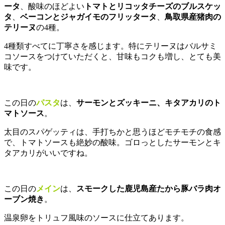
ータ
、酸味のほどよい
トマトとリコッタチーズのブルスケッ
タ
、
ベーコンとジャガイモのフリッタータ
、
鳥取県産猪肉の
テリーヌ
の4種。
4種類すべてに丁寧さを感じます。特にテリーヌはバルサミ
コソースをつけていただくと、甘味もコクも増し、とても美
味です。
この日の
パスタ
は、
サーモンとズッキーニ、キタアカリのト
マトソース
。
太目のスパゲッティは、手打ちかと思うほどモチモチの食感
で、トマトソースも絶妙の酸味。ゴロっとしたサーモンとキ
タアカリがいいですね。
この日の
メイン
は、
スモークした鹿児島産たから豚バラ肉オ
ーブン焼き
。
温泉卵をトリュフ風味のソースに仕立てあります。