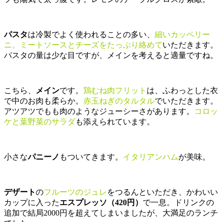
パスタ
は冷製でよく使われることの多い、
細いカッペリー
ニ。ミートソースとチーズをたっぷり絡めて
いただきます。
パスタの量は少な目ですが、メインを考えると適量ですね。
こちら、
メイン
です。
鶏むね肉フリット
は、ふわっとした衣
で中のお肉も柔らか。
赤玉ねぎのタルタル
でいただきます。
アツアツでもも肉のようなジューシーさがあります。
コロッ
ケと葉野菜のサラダ
も添えられています。
小さな
パニーノ
もついてきます。
イタリアンハム
が美味。
デザート
の
フルーツのジュレ
をつるんといただき、かわいい
カップに入った
エスプレッソ（420円）
で一息。ドリンクの
追加で結局2000円を超えてしまいましたが、大満足のランチ