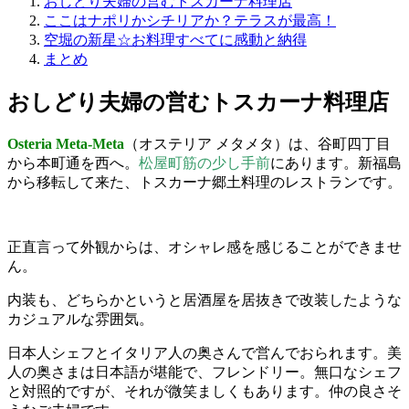
おしどり夫婦の営むトスカーナ料理店
ここはナポリかシチリアか？テラスが最高！
空堀の新星☆お料理すべてに感動と納得
まとめ
おしどり夫婦の営むトスカーナ料理店
Osteria Meta-Meta
（オステリア メタメタ）は、谷町四丁目
から本町通を西へ。
松屋町筋の少し手前
にあります。新福島
から移転して来た、トスカーナ郷土料理のレストランです。
正直言って外観からは、オシャレ感を感じることができませ
ん。
内装も、どちらかというと居酒屋を居抜きで改装したような
カジュアルな雰囲気。
日本人シェフとイタリア人の奥さんで営んでおられます。美
人の奥さまは日本語が堪能で、フレンドリー。無口なシェフ
と対照的ですが、それが微笑ましくもあります。仲の良さそ