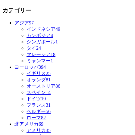
カテゴリー
アジア
97
インドネシア
49
カンボジア
4
シンガポール
1
タイ
24
マレーシア
18
ミャンマー
1
ヨーロッパ
394
イギリス
25
オランダ
81
オーストリア
86
スペイン
14
ドイツ
19
フランス
31
ベルギー
56
ローマ
82
北アメリカ
69
アメリカ
35