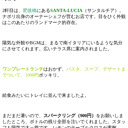
2軒目は、
肥後橋
にある
SANTA-LUCIA
（サンタルチア）。
ナポリ出身のオーナーシェフが営むお店です。目をひく外観
はこのあたりのランドマーク的存在。
陽気な外観やBGMは、まるで南イタリアにいるような気分
にさせてくれます。広いテラス席に案内されました。
ワンプレートランチ
はおかず、
パスタ、スープ、デザートま
でついて、1000円
ポッキリ。
給食みたいにトレイに並んで来ましたよ。
まだまだ暑いので、
スパークリング（900円）
をお願いしま
したところ、ボトルの残り全部を注いでくれました。スタッ
フも陽気で太っ腹です。レモンのテーブルクロスが素敵。