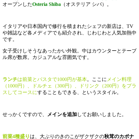
オープンした
Osteria Shiba
（オステリア シバ）。
イタリアや日本国内で修行を積まれたシェフの新店は、TV
や雑誌など各メディアでも紹介され、じわじわと人気加熱中
です。
女子受けしそうなあったかい外観。中はカウンターとテーブ
ル席が数席。カジュアルな雰囲気です。
ランチ
は前菜とパスタで1000円が基本
。ここに
メイン料理
（1000円）、ドルチェ（300円）、ドリンク（200円）をプラ
スしてコースに
することもできる、というスタイル。
せっかくですので、
メインを追加
してお願いしました。
前菜4種盛り
は、大ぶりのきのこがザクザクの
秋茸のカポナ