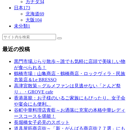
カナダ
34
日本
173
北海道
69
大阪
104
未分類
1
最近の投稿
黒門市場ぶらり散歩～誰でも気軽に店頭で美味しい物
が食べられる！
鶴橋市場：山亀商店・鶴橋商店・ロックヴィラ・民族
衣装店＆Le BRESSO
高津宮散策～グルメファンは見逃せない「とんど祭
り」・GROVE cafe
香港蒸籠：お子様のいるご家族にもぴったり。女子会
や宴会にも便利。
谷町中華料理店青藍～お洒落に充実の本格中華レディ
ースコースを堪能！
長堀橋女子必見のスポット
道具屋筋商店街～「新・がんばる商店街７７選」にも