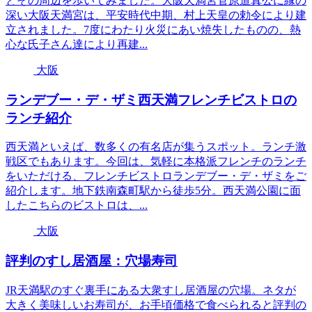
とその周辺を歩いてみました。大阪天満宮菅原道真公に縁の
深い大阪天満宮は、平安時代中期、村上天皇の勅令により建
立されました。7度にわたり火災にあい焼失したものの、熱
心な氏子さん達により再建...
大阪
ランデブー・デ・ザミ西天満フレンチビストロの
ランチ紹介
西天満といえば、数多くの有名店が集うスポット。ランチ激
戦区でもあります。今回は、気軽に本格派フレンチのランチ
をいただける、フレンチビストロランデブー・デ・ザミをご
紹介します。地下鉄南森町駅から徒歩5分。西天満公園に面
したこちらのビストロは、...
大阪
評判のすし居酒屋：穴場寿司
JR天満駅のすぐ裏手にある大衆すし居酒屋の穴場。ネタが
大きく美味しいお寿司が、お手頃価格で食べられると評判の