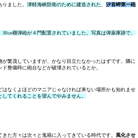
ありました。
津軽海峡防衛のために建造された
、
汐首岬第一砲
成。30㎝榴弾砲が４門配置されていました。写真は弾薬庫跡で、
物が繁茂していますが、かなり目立たなかったはずです。隣に
ンド整備時に砲台などが破壊されているとか。
どはなくよほどのマニアじゃなければ来ない場所かも知れませ
としてくれることを望んでやみません。
てきた方々は次々と鬼籍に入ってきている時代です。
風化させ