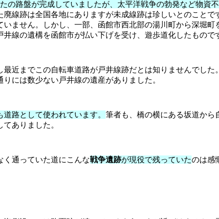
がたの路盤が完成していましたが、太平洋戦争の勃発など物資不足の
た廃線跡は全国各地にありますが未成線跡は珍しいとのことで
ていません。しかし、一部、函館市西北部の湯川町から深堀町
戸井線の遺構を函館市が払い下げを受け、遊歩道化したもので
し最近までこの自転車道路が戸井線跡だとは知りませんでした
通りには数少ない戸井線の遺産がありました。
も道路として使われています。
筆者も、橋の横にある坂道から
してありました。
なく通っていた道にこんな
戦争遺跡
が現役で残っていた
のは感