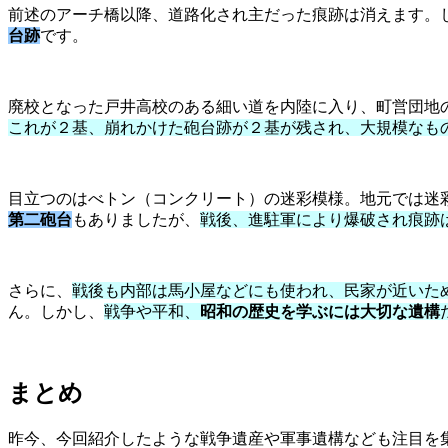
前述のアーチ橋以降、道路化され主だった痕跡は消えます。
台跡
です。
廃校となった戸井高校のある細い道を内陸に入り、町営団地
これが２基、崩れかけた砲台跡が２基が残され、大規模なも
目立つのはべトン（コンクリート）の迷彩模様。地元では迷
第二砲台
もありましたが、
戦後、進駐軍により爆破され痕跡
さらに、
戦後も内部は馬小屋などにも使われ、民家が近いた
ん。しかし、
戦争や平和、
昭和の歴史を学ぶには大切な遺構
まとめ
昨今、今回紹介したような戦争遺産や軍事遺構なども注目を