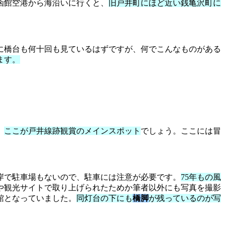
函館空港から海沿いに行くと、
旧戸井町にほど近い銭亀沢町に
に橋台も何十回も見ているはずですが、何でこんなものがある
ます。
。
ここが戸井線跡観賞のメインスポット
でしょう。ここには冒
岸で駐車場もないので、駐車には注意が必要です。
75年もの風
や観光サイトで取り上げられたためか筆者以外にも写真を撮影
館となっていました。
同灯台の下にも
橋脚
が残っているのが写