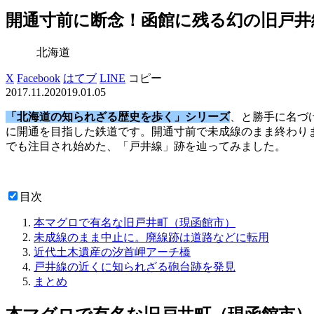
開通寸前に断念！函館に残る幻の旧戸井
北海道
X
Facebook
はてブ
LINE
コピー
2017.11.20
2019.01.05
「北海道の知られざる歴史を歩く」シリーズ
、と勝手に名づ
に開通を目指した鉄道です。開通寸前で未成線のまま終わり
でも注目され始めた、「戸井線」跡を辿ってみました。
目次
本マグロで有名な旧戸井町（現函館市）
未成線のまま中止に。廃線跡は道路などに転用
近代土木遺産の汐首岬アーチ橋
戸井線の近くに知られざる砲台跡を発見
まとめ