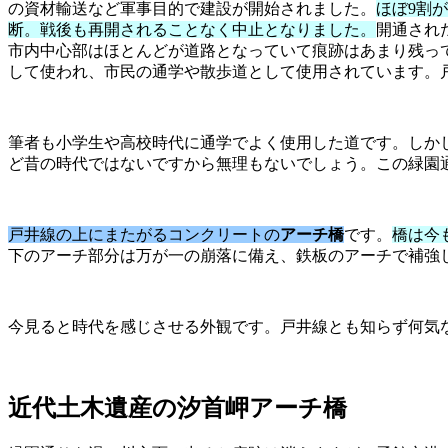
の資材輸送など軍事目的で建設が開始されました。
ほぼ9割
断。戦後も再開されることなく中止となりました。
開通され
市内中心部はほとんどが道路となっていて痕跡はあまり残っ
して使われ、市民の通学や散歩道として使用されています。
筆者も小学生や高校時代に通学でよく使用した道です。しか
ど昔の時代ではないですから無理もないでしょう。この緑園
戸井線の上にまたがるコンクリートの
アーチ橋
です。
橋は今
下のアーチ部分は万が一の崩落に備え、鉄板のアーチで補強
今見ると時代を感じさせる外観です。戸井線とも知らず何気
近代土木遺産の汐首岬アーチ橋