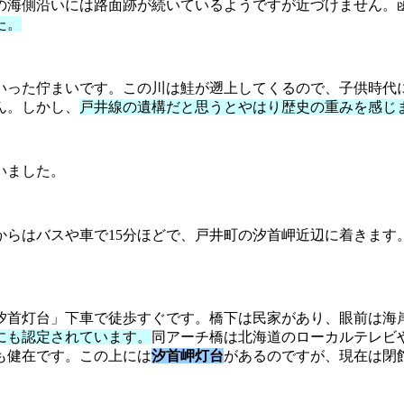
の海側沿いには路面跡が続いているようですが近づけません。
た。
いった佇まいです。この川は鮭が遡上してくるので、子供時代
ん。しかし、
戸井線の遺構だと思うとやはり歴史の重みを感じ
いました。
からはバスや車で15分ほどで、戸井町の汐首岬近辺に着きます
「汐首灯台」下車で徒歩すぐです。橋下は民家があり、眼前は海
にも認定されています。
同アーチ橋は北海道のローカルテレビ
も健在です。この上には
汐首岬灯台
があるのですが、現在は閉