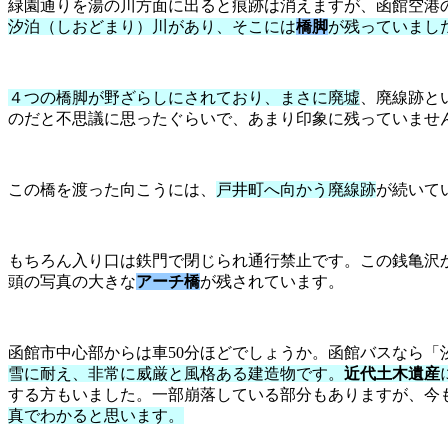
緑園通りを湯の川方面に出ると痕跡は消えますが、函館空港
汐泊（しおどまり）川があり、そこには
橋脚
が残っていまし
４つの橋脚が野ざらしにされており、まさに廃墟
、廃線跡と
のだと不思議に思ったぐらいで、あまり印象に残っていませ
この橋を渡った向こうには、
戸井町へ向かう廃線跡
が続いて
もちろん入り口は鉄門で閉じられ通行禁止です。この銭亀沢
頭の写真の大きな
アーチ橋
が残されています。
函館市中心部からは車50分ほどでしょうか。函館バスなら
雪に耐え、非常に威厳と風格ある建造物です。
近代土木遺産
する方もいました。一部崩落している部分もありますが、今
真でわかると思います。