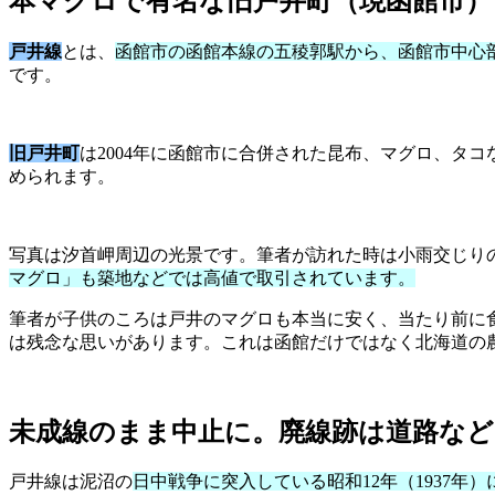
本マグロで有名な旧戸井町（現函館市）
戸井線
とは、
函館市の函館本線の五稜郭駅から、函館市中心部
です。
旧戸井町
は2004年に函館市に合併された昆布、マグロ、タ
められます。
写真は汐首岬周辺の光景です。筆者が訪れた時は小雨交じり
マグロ」も築地などでは高値で取引されています。
筆者が子供のころは戸井のマグロも本当に安く、当たり前に
は残念な思いがあります。これは函館だけではなく北海道の
未成線のまま中止に。廃線跡は道路など
戸井線は泥沼の
日中戦争に突入している昭和12年（1937年）