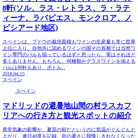
8軒(ソル、ラス・レトラス、ラ・ラテ
ィーナ、ラバピエス、モンクロア、ノ
ビシアード地区)
スペインは、ブドウの栽培面積もワインの生産量も常に世界
上位に入り、自他共に認めるワインの国その首都では当然ワ
イン専門のバルも揃っているはずと思ったら、実はそれほど
多くありません。もちろん、何種類かグラスワインを揃える
バルは何軒もあり、ボトル...
2018.04.15
スペイン
スペイン
マドリッドの避暑地山間の村ラスカフ
リアへの行き方と観光スポットの紹介
異常気象の影響か、夏至の前だというのに気温がぐんぐんと
上がり、連日40度を記録。街の暑さに我慢しきれなくなった