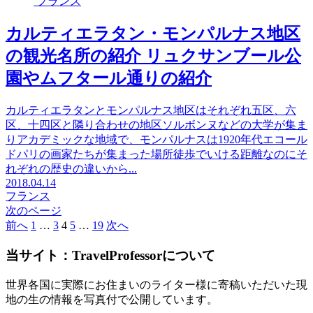
フランス
カルティエラタン・モンパルナス地区
の観光名所の紹介 リュクサンブール公
園やムフタール通りの紹介
カルティエラタンとモンパルナス地区はそれぞれ五区、六
区、十四区と隣り合わせの地区ソルボンヌなどの大学が集ま
りアカデミックな地域で、モンパルナスは1920年代エコール
ドパリの画家たちが集まった場所徒歩でいける距離なのにそ
れぞれの歴史の違いから...
2018.04.14
フランス
次のページ
前へ
1
…
3
4
5
…
19
次へ
当サイト：TravelProfessorについて
世界各国に実際にお住まいのライター様に寄稿いただいた現
地の生の情報を写真付で公開しています。