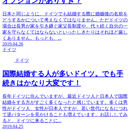
オプションがありすぎ？
日本と同じように、ドイツでも結婚する際に婚姻後の名前を
どうするかについて考えなくてはなりません。ただドイツの
場合は長男が家を引き継ぐ家父長制度や、代々続く自分の一
家を守らなくてはならないといったしきたりはそれほど厳し
くありません。もっとも、...
2019.04.26
ドイツ
ドイツ
国際結婚する人が多いドイツ。でも手
続きはかなり大変です！
長年ドイツに住んでいますが、最近ドイツ人と日本人で国際
結婚をする方がすごく多くなったと感じています。多くは男
性がドイツ人、女性が日本人ですが、若い世代になるにつれ
て逆パターンを見かけることも増えています。お話ししてみ
ると、ドイツに来ることに...
2019.04.25