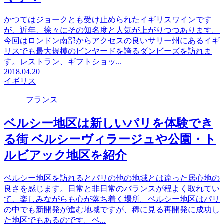
かつてはジョークとも受け止められたイギリスワインです
が、近年、徐々にその知名度と人気が上がりつつあります。
今回はロンドン南部からアクセスの良いサリー州にあるイギ
リスでも最大規模のビンヤードを誇るダンビーズを訪れま
す。レストラン、ギフトショッ...
2018.04.20
イギリス
フランス
ベルシー地区は新しいパリを体験でき
る街 ベルシーヴィラージュや公園・ト
ルビアック地区を紹介
ベルシー地区を訪れるとパリの他の地域とは違った居心地の
良さを感じます。日常と非日常のバランスが程よく取れてい
て、楽しみながらも心が落ち着く場所。ベルシー地区はパリ
の中でも新開発が進む地域ですが、稀に見る再開発に成功し
た地区でもあるのです。ベ...