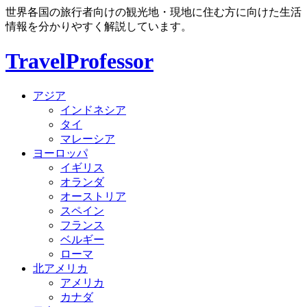
世界各国の旅行者向けの観光地・現地に住む方に向けた生活
情報を分かりやすく解説しています。
TravelProfessor
アジア
インドネシア
タイ
マレーシア
ヨーロッパ
イギリス
オランダ
オーストリア
スペイン
フランス
ベルギー
ローマ
北アメリカ
アメリカ
カナダ