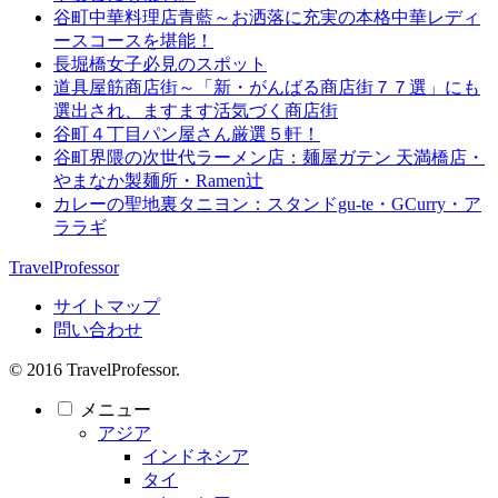
谷町中華料理店青藍～お洒落に充実の本格中華レディ
ースコースを堪能！
長堀橋女子必見のスポット
道具屋筋商店街～「新・がんばる商店街７７選」にも
選出され、ますます活気づく商店街
谷町４丁目パン屋さん厳選５軒！
谷町界隈の次世代ラーメン店：麺屋ガテン 天満橋店・
やまなか製麺所・Ramen辻
カレーの聖地裏タニヨン：スタンドgu-te・GCurry・ア
ララギ
TravelProfessor
サイトマップ
問い合わせ
© 2016 TravelProfessor.
メニュー
アジア
インドネシア
タイ