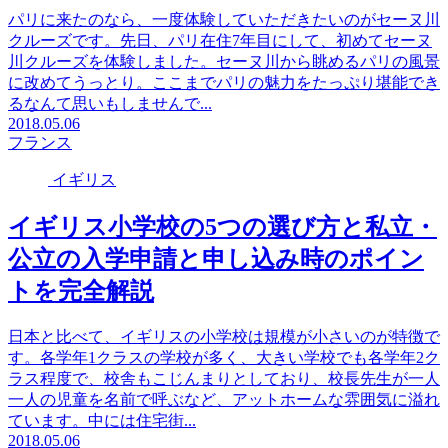
パリに来たのなら、一度体験していただきたいのがセーヌ川
クルーズです。先日、パリ在住7年目にして、初めてセーヌ
川クルーズを体験しました。セーヌ川から眺めるパリの風景
に改めてうっとり。ここまでパリの魅力をたっぷり堪能でき
るなんて思いもしませんで...
2018.05.06
フランス
イギリス
イギリス小学校の5つの選び方と私立・
公立の入学申請と申し込み時のポイン
トを完全解説
日本と比べて、イギリスの小学校は規模が小さいのが特徴で
す。各学年1クラスの学校が多く、大きい学校でも各学年2ク
ラス程度で、校舎もこじんまりとしており、校長先生が一人
一人の児童を名前で呼ぶなど、アットホームな雰囲気に溢れ
ています。中には住宅街...
2018.05.06