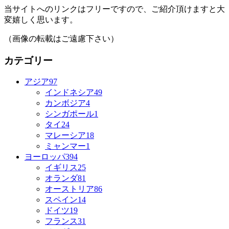
当サイトへのリンクはフリーですので、ご紹介頂けますと大
変嬉しく思います。
（画像の転載はご遠慮下さい）
カテゴリー
アジア
97
インドネシア
49
カンボジア
4
シンガポール
1
タイ
24
マレーシア
18
ミャンマー
1
ヨーロッパ
394
イギリス
25
オランダ
81
オーストリア
86
スペイン
14
ドイツ
19
フランス
31