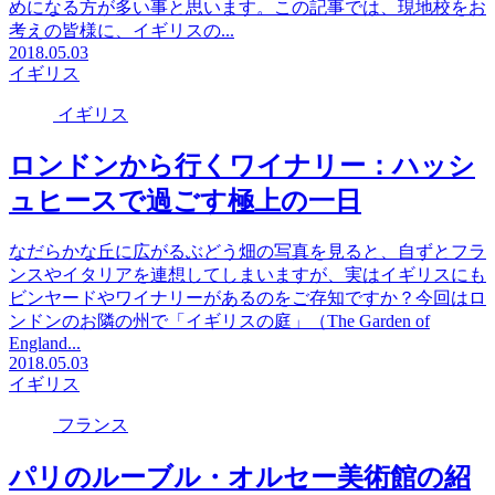
めになる方が多い事と思います。この記事では、現地校をお
考えの皆様に、イギリスの...
2018.05.03
イギリス
イギリス
ロンドンから行くワイナリー：ハッシ
ュヒースで過ごす極上の一日
なだらかな丘に広がるぶどう畑の写真を見ると、自ずとフラ
ンスやイタリアを連想してしまいますが、実はイギリスにも
ビンヤードやワイナリーがあるのをご存知ですか？今回はロ
ンドンのお隣の州で「イギリスの庭」（The Garden of
England...
2018.05.03
イギリス
フランス
パリのルーブル・オルセー美術館の紹