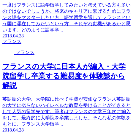
一度はフランスに語学留学してみたいと考えている方も多い
のではないでしょうか。将来のキャリアに繋げるためにフラ
ンス語をマスターしたい方、語学留学を通してフランスとい
う国に滞在してみたいという方、それぞれ動機があるかと思
います。どのように語学学...
2018.04.28
フランス
フランス
フランスの大学に日本人が編入・大学
院留学し卒業する難易度を体験談から
解説
英語圏の大学、大学院に比べて学費が安価なフランス英語圏
の大学に劣らないハイレベルな教育を受けることができると
して人気の留学先です。筆者はフランスの大学三年次に編入
をして、最終的に大学院を卒業しました。そんな私の体験を
もとに、フランス大学留学...
2018.04.28