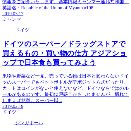
情報をご紹介いたします。基本情報ミャンマー連邦共和国
英語名：Republic of the Union of Myanmar198...
2019.03.17
ミャンマー
ドイツ
ドイツのスーパー／ドラッグストアで
買えるもの・買い物の仕方 アジアショ
ップで日本食も買ってみよう
果物や野菜など一見、売っている物は日本と変わらないドイ
ツのスーパーでもペットボトルがデポジット方式だったり、
カートはコインがないと使えないなど、ドイツならではのル
ールがあるのです。最初は戸惑うかもしれませんが、慣れて
しまえば簡単。スーパー以...
2019.02.19
ドイツ
シンガポール