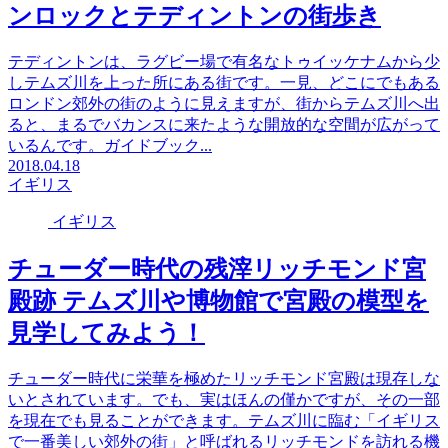
ンロックとテディントンの街歩き
テディントンは、ラグビー場で有名なトゥイッケナムから少
しテムズ川を上った所にある街です。一見、どこにでもある
ロンドン郊外の街のように見えますが、街からテムズ川へ出
ると、まるでバカンスに来たような開放的な空間が広がって
いるんです。ガイドブック...
2018.04.18
イギリス
イギリス
チューダー時代の残滓リッチモンド宮
殿跡 テムズ川や博物館で宮殿の模型を
見学してみよう！
チューダー時代に栄華を極めたリッチモンド宮殿は現存しな
いとされています。でも、実はほんの僅かですが、その一部
を現在でも見ることができます。テムズ川に臨む「イギリス
で一番美しい郊外の街」と呼ばれるリッチモンドを訪れる機