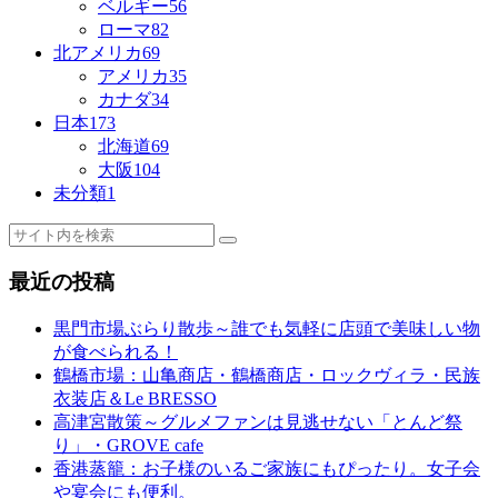
ベルギー
56
ローマ
82
北アメリカ
69
アメリカ
35
カナダ
34
日本
173
北海道
69
大阪
104
未分類
1
最近の投稿
黒門市場ぶらり散歩～誰でも気軽に店頭で美味しい物
が食べられる！
鶴橋市場：山亀商店・鶴橋商店・ロックヴィラ・民族
衣装店＆Le BRESSO
高津宮散策～グルメファンは見逃せない「とんど祭
り」・GROVE cafe
香港蒸籠：お子様のいるご家族にもぴったり。女子会
や宴会にも便利。