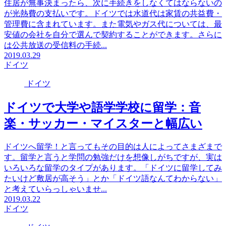
住居が無事決まったら、次に手続きをしなくてはならないの
が光熱費の支払いです。ドイツでは水道代は家賃の共益費・
管理費に含まれています。また電気やガス代については、最
安値の会社を自分で選んで契約することができます。さらに
は公共放送の受信料の手続...
2019.03.29
ドイツ
ドイツ
ドイツで大学や語学学校に留学：音
楽・サッカー・マイスターと幅広い
ドイツへ留学！と言ってもその目的は人によってさまざまで
す。留学と言うと学問の勉強だけを想像しがちですが、実は
いろいろな留学のタイプがあります。「ドイツに留学してみ
たいけど敷居が高そう」とか「ドイツ語なんてわからない」
と考えていらっしゃいませ...
2019.03.22
ドイツ