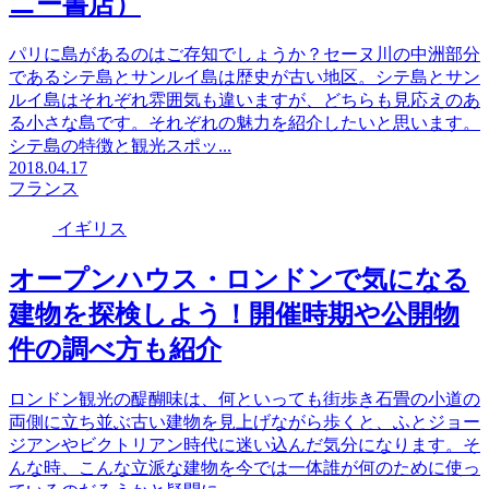
ニー書店）
パリに島があるのはご存知でしょうか？セーヌ川の中洲部分
であるシテ島とサンルイ島は歴史が古い地区。シテ島とサン
ルイ島はそれぞれ雰囲気も違いますが、どちらも見応えのあ
る小さな島です。それぞれの魅力を紹介したいと思います。
シテ島の特徴と観光スポッ...
2018.04.17
フランス
イギリス
オープンハウス・ロンドンで気になる
建物を探検しよう！開催時期や公開物
件の調べ方も紹介
ロンドン観光の醍醐味は、何といっても街歩き石畳の小道の
両側に立ち並ぶ古い建物を見上げながら歩くと、ふとジョー
ジアンやビクトリアン時代に迷い込んだ気分になります。そ
んな時、こんな立派な建物を今では一体誰が何のために使っ