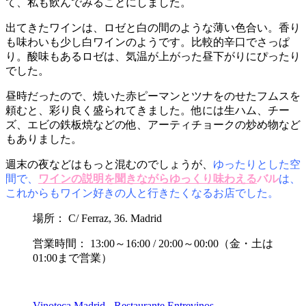
て、私も飲んでみることにしました。
出てきたワインは、ロゼと白の間のような薄い色合い。香り
も味わいも少し白ワインのようです。比較的辛口でさっぱ
り。酸味もあるロゼは、気温が上がった昼下がりにぴったり
でした。
昼時だったので、焼いた赤ピーマンとツナをのせたフムスを
頼むと、彩り良く盛られてきました。他には生ハム、チー
ズ、エビの鉄板焼などの他、アーティチョークの炒め物など
もありました。
週末の夜などはもっと混むのでしょうが、
ゆったりとした空
間で、
ワインの説明を聞きながらゆっくり味わえる
バル
は、
これからもワイン好きの人と行きたくなるお店でした。
場所： C/ Ferraz, 36. Madrid
営業時間： 13:00～16:00 / 20:00～00:00（金・土は
01:00まで営業）
Vinoteca Madrid - Restaurante Entrevinos