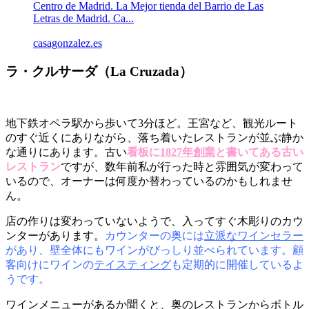
Centro de Madrid. La Mejor tienda del Barrio de Las
Letras de Madrid. Ca...
casagonzalez.es
ラ・クルサーダ（La Cruzada）
地下鉄オペラ駅から歩いて3分ほど。王宮など、観光ルート
のすぐ近くにありながら、落ち着いたレストランが並ぶ静か
な通りにあります。古い
看板に
1827年創業
と書いてある古い
レストラン
ですが、数年前私が行った時と雰囲気が変わって
いるので、オーナーは何度か替わっているのかもしれませ
ん。
店の作りは変わっていないようで、入ってすぐ木彫りのカウ
ンターがあります。
カウンターの奥には
立派なワインセラー
があり、壁全体にもワインがびっしり並べられています。顧
客向けにワインの
テイスティング
も定期的に開催しているよ
うです。
ワインメニューがあるか聞くと、奥のレストランからボトル