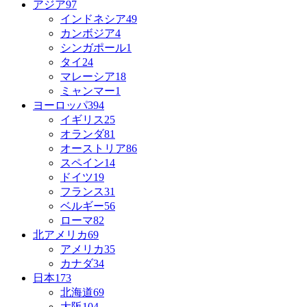
アジア
97
インドネシア
49
カンボジア
4
シンガポール
1
タイ
24
マレーシア
18
ミャンマー
1
ヨーロッパ
394
イギリス
25
オランダ
81
オーストリア
86
スペイン
14
ドイツ
19
フランス
31
ベルギー
56
ローマ
82
北アメリカ
69
アメリカ
35
カナダ
34
日本
173
北海道
69
大阪
104