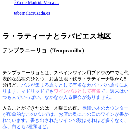
ﾃｱo de Madrid. Ven a ...
tabernalacruzada.es
ラ・ラティーナとラバピエス地区
テンプラニーリョ（Tempranillo）
テンプラニーリョとは、スペインワイン用ブドウの中でも代
表的な品種のひとつ。お店は地下鉄ラ・ラティーナ駅から5
分ほど。
バルが集まる通りとして有名なカバ・バハ通りにあ
ります。マドリッドでも
ワインバルとして有名
で、週末はい
つも人でいっぱい。なかなか入る機会がありません。
入ることができたのは、木曜日の夜。
長細い木のカウンター
が印象的なこのバルでは、お店の奥にこの日のワインが書か
れています。書き出されたワインの数はそれほど多くなく、
赤、白とも7種類ほど。