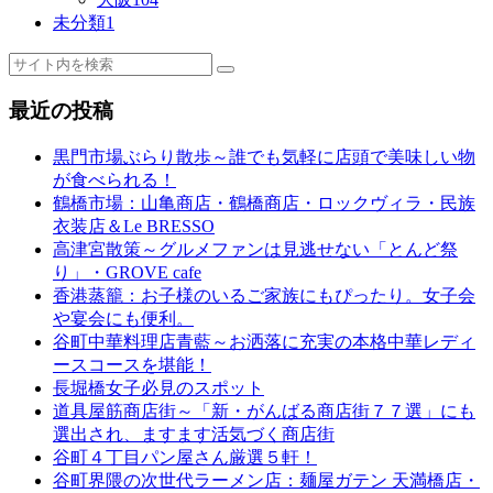
未分類
1
最近の投稿
黒門市場ぶらり散歩～誰でも気軽に店頭で美味しい物
が食べられる！
鶴橋市場：山亀商店・鶴橋商店・ロックヴィラ・民族
衣装店＆Le BRESSO
高津宮散策～グルメファンは見逃せない「とんど祭
り」・GROVE cafe
香港蒸籠：お子様のいるご家族にもぴったり。女子会
や宴会にも便利。
谷町中華料理店青藍～お洒落に充実の本格中華レディ
ースコースを堪能！
長堀橋女子必見のスポット
道具屋筋商店街～「新・がんばる商店街７７選」にも
選出され、ますます活気づく商店街
谷町４丁目パン屋さん厳選５軒！
谷町界隈の次世代ラーメン店：麺屋ガテン 天満橋店・