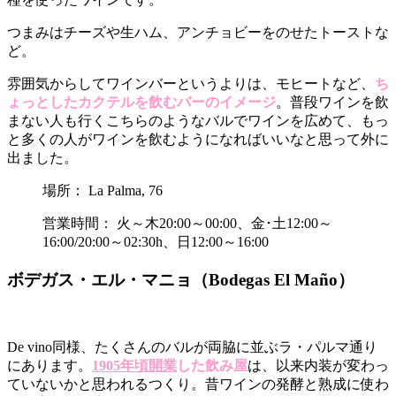
つまみはチーズや生ハム、アンチョビーをのせたトーストな
ど。
雰囲気からしてワインバーというよりは、モヒートなど、
ち
ょっとしたカクテルを飲むバーのイメージ
。普段ワインを飲
まない人も行くこちらのようなバルでワインを広めて、もっ
と多くの人がワインを飲むようになればいいなと思って外に
出ました。
場所： La Palma, 76
営業時間： 火～木20:00～00:00、金･土12:00～
16:00/20:00～02:30h、日12:00～16:00
ボデガス・エル・マニョ（Bodegas El Maño）
De vino同様、たくさんのバルが両脇に並ぶラ・パルマ通り
にあります。
1905年頃開業
した飲み屋
は、以来内装が変わっ
ていないかと思われるつくり。昔ワインの発酵と熟成に使わ