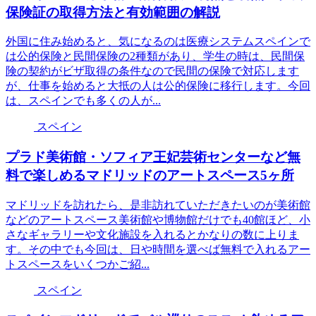
保険証の取得方法と有効範囲の解説
外国に住み始めると、気になるのは医療システムスペインで
は公的保険と民間保険の2種類があり、学生の時は、民間保
険の契約がビザ取得の条件なので民間の保険で対応します
が、仕事を始めると大抵の人は公的保険に移行します。今回
は、スペインでも多くの人が...
スペイン
プラド美術館・ソフィア王妃芸術センターなど無
料で楽しめるマドリッドのアートスペース5ヶ所
マドリッドを訪れたら、是非訪れていただきたいのが美術館
などのアートスペース美術館や博物館だけでも40館ほど、小
さなギャラリーや文化施設を入れるとかなりの数に上りま
す。その中でも今回は、日や時間を選べば無料で入れるアー
トスペースをいくつかご紹...
スペイン