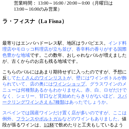
営業時間： 13:00～16:00 / 20:00～0:00（月曜日は
13:00～16:00のみ営業）
ラ・フィスナ（La Fisna）
最寄りはエンバハドーレス駅、地区はラバピエス。
インド料
理店やモロッコ料理店が立ち並び、香辛料の香りがする国際
色豊かな地域
です。この数年、おしゃれなバルが増えました
が、古くからのお店も残る地域です。
こちらのバルにはあまり期待せずに入ったのですが、予想に
反
して
たくさんのワインリスト
が。壁にはワインボトルが飾
られていて、店の奥には
ワインショップ
。グラスワインのメ
ニューは何種類あるかもわかりません。赤、白、ロゼだけで
なく、シェリー、甘口など見始めたらきりがないほど。
スパ
ークリングワインさえも7種類
はあったでしょうか。
スペインでは国産ワインだけ置く店が多いのですが、ここは
例外。
フランスやポルトガル
などのワインもありました。
値
段が張るワインは、
1/2杯
で飲めたりと工夫もしているよう