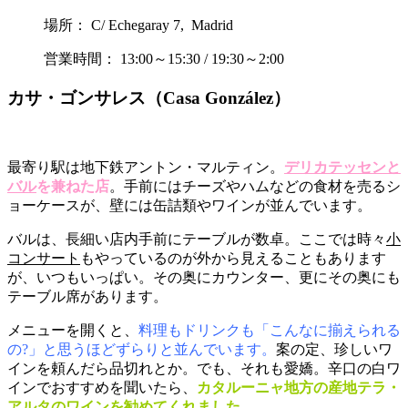
場所： C/ Echegaray 7, Madrid
営業時間： 13:00～15:30 / 19:30～2:00
カサ・ゴンサレス（Casa González）
最寄り駅は地下鉄アントン・マルティン。
デリカテッセンと
バル
を兼ねた店
。手前にはチーズやハムなどの食材を売るシ
ョーケースが、壁には缶詰類やワインが並んでいます。
バルは、長細い店内手前にテーブルが数卓。ここでは時々
小
コンサート
もやっているのが外から見えることもあります
が、いつもいっぱい。その奥にカウンター、更にその奥にも
テーブル席があります。
メニューを開くと、
料理もドリンクも「こんなに揃えられる
の?」と思うほどずらりと並んでいます。
案の定、珍しいワ
インを頼んだら品切れとか。でも、それも愛嬌。辛口の白ワ
インでおすすめを聞いたら、
カタルーニャ地方の産地テラ・
アルタのワインを勧めてくれました。