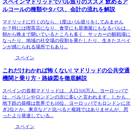
スペインマドリッドでバル巡りのススメ 飲めるア
ルコールの種類やタパス、会計の流れを解説
マドリッドに行くのなら、1度はバル巡りをしてみません
か？時には喫茶店になり、食堂にも居酒屋にもなるバルは、
朝から晩まで開いているところも多く、サッカーの観戦場に
なったり、地域の社交場の役割を果たしたり、生きたスペイ
ンが感じられる場所でもあり...
スペイン
これだけわかれば怖くない! マドリッドの公共交通
機関と乗り方・路線図を徹底解説
スペインの首都マドリッドは、人口316万人。ヨーロッパで
は、ベルリンやロンドンの次に多いと言われます。しかも、
地下鉄の規模は世界でも10位、ヨーロッパでもロンドンに次
ぎ2位とか。東京などと比べると複雑ではありませんが、思
ったより発達している...
スペイン