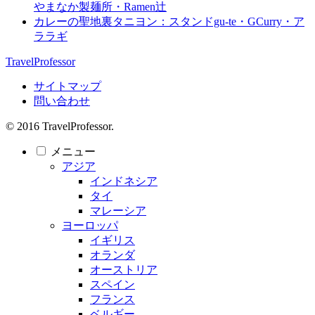
やまなか製麺所・Ramen辻
カレーの聖地裏タニヨン：スタンドgu-te・GCurry・ア
ララギ
TravelProfessor
サイトマップ
問い合わせ
© 2016 TravelProfessor.
メニュー
アジア
インドネシア
タイ
マレーシア
ヨーロッパ
イギリス
オランダ
オーストリア
スペイン
フランス
ベルギー