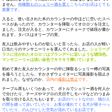
ません。
何種類ものシェリー酒を置く
こちらのお店はとても
貴重です。
入ると、使い古された木のカウンターの中ほどに空いたスペ
ースがあったので、カウンターを陣取ってオロロソを注文し
ました。注文が入ると、カウンターにチョークで値段が書か
れます。タパスはオリーブの実。
友人は飲みやすいものが欲しいと言ったら、お店の人が軽い
口当たりのマンサニーリャを選んでくれました。
シェリーグ
ラスに注がれたオロロソはブランデーに近いような琥珀色。
マンサニーリャは淡い金色でキラキラ輝いています。
初めて来た友人がカウンターの中に陣取るシェリー樽の写真
を撮ろうとしたら、すかさずウェイターに写真撮影を阻止さ
れました。なぜなのか、
店内の
撮影は禁止
です。
テーブル席もいくつかあって、ボトルでシェリー酒を何人か
で分けたり、チーズやマグロの天日干しモハマなどのつまみ
を取り分ける人たちもいます。
お店のペットなのか、猫が人
の間を縫って歩いていたり、お客が連れてくる犬が寝そべっ
ていたり、のんびりした空気が流れているお店です。