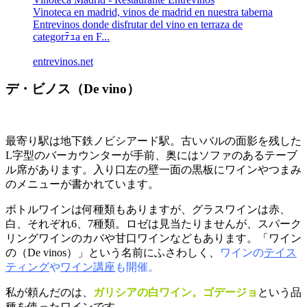
Vinoteca en madrid, vinos de madrid en nuestra taberna
Entrevinos donde disfrutar del vino en terraza de
categorﾃｭa en F...
entrevinos.net
デ・ビノス（De vino）
最寄り駅は地下鉄ノビシアード駅。古いバルの面影を残した
L字型のバーカウンターが手前、奥にはソファのあるテーブ
ル席があります。入り口左の壁一面の黒板にワインやつまみ
のメニューが書かれています。
ボトルワインは何種類もありますが、グラスワインは赤、
白、それぞれ6、7種類。ロゼは見当たりませんが、スパーク
リングワインのカバや甘口ワインなどもあります。「ワイン
の（De vinos）」という名前にふさわしく、
ワインの
テイス
ティング
や
ワイン講座
も開催。
私が頼んだのは、
ガリシアの白ワイン。ゴデージョ
という品
種を使ったワインです。