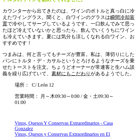
カウンターから出てきたのは、ワインのボトルと真っ白に冷
えたワイングラス。聞くと、白ワインのグラスは
瞬間冷却装
置
で冷やしてサーブしているようです。一口飲んでみて思っ
たほど冷えていないかと思ったら、飲んでいくうちにワイン
も冷えていきます。夏には気分も涼しくなれる白ワイン、お
すすめです！
つまみは、何と言ってもチーズが豊富。私は、薄切りにした
パンにトルタ・デ・カサルというとろけるようなチーズを乗
せたトーストを注文。ちょうどオーナーが常連客と生ハム談
義を繰り広げていて、
素材にもこだわり
があるようでした。
場所： C/ León 12
営業時間： 月～木09:30～0:00 / 金・土09:30～
01:00
Vinos, Quesos Y Conservas Extraordinarios - Casa
Gonzalez
Vinos, Quesos y Conservas Extraordinarios en El