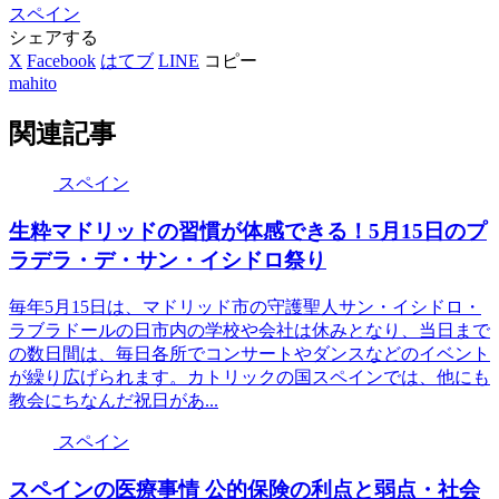
スペイン
シェアする
X
Facebook
はてブ
LINE
コピー
mahito
関連記事
スペイン
生粋マドリッドの習慣が体感できる！5月15日のプ
ラデラ・デ・サン・イシドロ祭り
毎年5月15日は、マドリッド市の守護聖人サン・イシドロ・
ラブラドールの日市内の学校や会社は休みとなり、当日まで
の数日間は、毎日各所でコンサートやダンスなどのイベント
が繰り広げられます。カトリックの国スペインでは、他にも
教会にちなんだ祝日があ...
スペイン
スペインの医療事情 公的保険の利点と弱点・社会