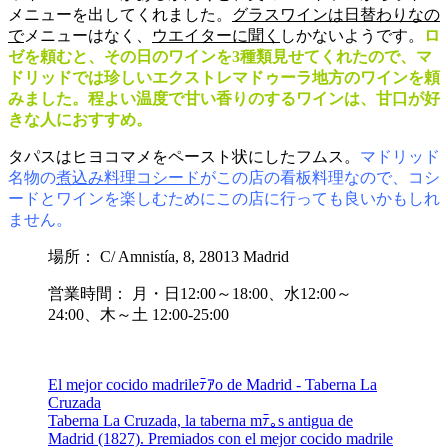
メニューを出してくれました。
グラスワインは日替わりなの
で
メニューはなく、
ウエイターに聞く
しかないようです。
ロ
ゼを頼むと、その日のワインを3種類見せてくれたので、マ
ドリッドでは珍しいエクストレマドゥーラ地方のワインを頼
みました。程よい温度で甘い香りのするワインは、甘口が好
きな人におすすめ。
タパスはヒヨコマメをペースト状にしたフムス。
マドリッド
名物の
煮込み料理コシード
がこの店の看板料理なので、コシ
ードとワインを楽しむためにこの店に行っても良いかもしれ
ません。
場所： C/ Amnistía, 8, 28013 Madrid
営業時間： 月・日12:00～18:00、水12:00～
24:00、木～土 12:00-25:00
El mejor cocido madrileﾃｱo de Madrid - Taberna La
Cruzada
Taberna La Cruzada, la taberna mﾃ｡s antigua de
Madrid (1827). Premiados con el mejor cocido madrile