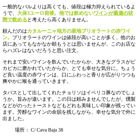
一般的なバルよりは高くても、値段は極力抑えられているよ
うで、
大体3ユーロ前後。他では飲めない
ワインが最適の状
態で飲める
と考えたら高くありません。
頼んだのは
カタルーニャ地方の産地プリオラートの赤ワイ
ン。
プリオラートのワインは値段が高いことが多く、他のお
店にあってもなかなか頼もうとは思いませんが、このお店な
らハズレはないだろうと思い注文。
それまで安いワインを飲んでいたからか、大きなグラスがピ
カピカに磨かれていたからか、とても幸せな気分に。ちょう
ど良い温度の赤ワインは、口にふわっと香りが広がりつつも
爽やかに喉を通っていきます。
タパスとして出してくれたチョリソはイベリコ豚なのでしょ
うか。旨みが違います。この日は頼みませんでしたが、燻製
などがのったトーストなどもどれも美味しい印象が残ってい
ます。芳醇なワインの余韻を残しながら、幸せな気分で外に
出ました。
場所： C/ Cava Baja 38