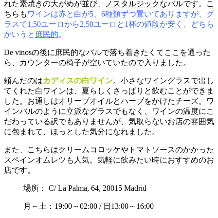
れた素焼きの大がめが並び、
ノスタルジック
なバルです。こ
ちらも
ワインは赤と白が5、6種類ずつ置いてありますが、グ
ラスで1,50ユーロから2,50ユーロと1杯の値段が安く、どちら
かいうと
庶民的
。
De vinosの後に庶民的なバルで落ち着きたくてここを通った
ら、カウンターの椅子が空いていたので入りました。
頼んだのは
カディスの白ワイン
。小さなワイングラスで出し
てくれた白ワインは、夏らしくさっぱりと飲むことができま
した。お通しはオリーブオイルとハーブをかけたチーズ。ワ
インバルのように立派なグラスでもなく、ワインの温度にこ
だわっている訳でもありませんが、気取らないお店の雰囲気
に包まれて、ほっとした気分になれました。
また、こちらはクリームコロッケやトマトソースのかかった
スペインオムレツも人気。気軽に飲みたい時におすすめのお
店です。
場所： C/ La Palma, 64, 28015 Madrid
月～土：19:00～02:00 / 日13:00～16:00