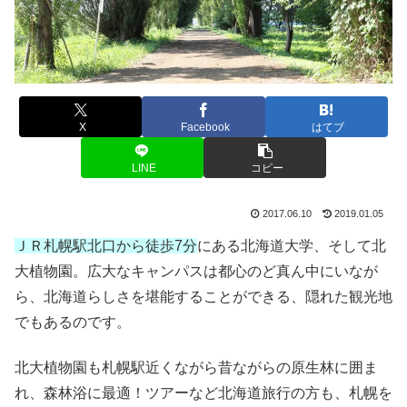
X
Facebook
はてブ
LINE
コピー
2017.06.10
2019.01.05
ＪＲ札幌駅北口から徒歩7分
にある北海道大学、そして北
大植物園。広大なキャンパスは都心のど真ん中にいなが
ら、北海道らしさを堪能することができる、隠れた観光地
でもあるのです。
北大植物園も札幌駅近くながら昔ながらの原生林に囲ま
れ、森林浴に最適！ツアーなど北海道旅行の方も、札幌を