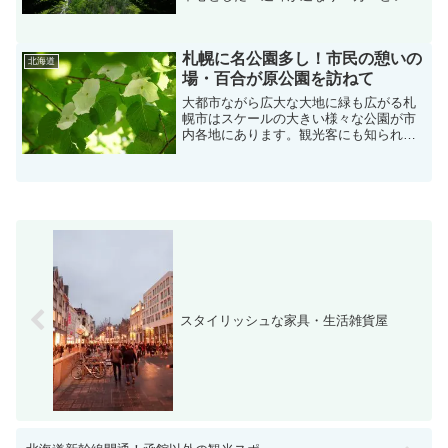
日本最大の規模を誇る国立公園です。そ
の玄関口となるのが北海道でも有数の観
光地・層雲峡であり、層雲峡がある街が
札幌に名公園多し！市民の憩いの
上川町です。今回...
北海道
場・百合が原公園を訪ねて
大都市ながら広大な大地に緑も広がる札
幌市はスケールの大きい様々な公園が市
内各地にあります。観光客にも知られて
いる、大通公園、中島公園、円山公園、
モエレ沼公園、国営滝野すずらん公園。
これ以外にも市民に愛される公園が多士
済々です。その中で、夏場...
スタイリッシュな家具・生活雑貨屋