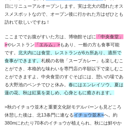
日にリニューアルオープンします。実は北大の隠れたオス
スメスポットなので、オープン後に行かれた方はぜひとも
訪れて欲しいですね！
ここまででお腹がすいた方は、博物館そばに
「中央食堂」
>
やレストラン
「エルム」>
もあり、一般の方も食事可能
です。
北大内には食堂、レストランが6カ所あり、適所で
食事ができます。
札幌の名物「スープカレー」も楽しむこ
とができ、本格的な味わいを専門店の半額以下で楽しむこ
とができますよ。中央食堂のすぐそばには、憩いの場であ
る大野池のベンチでひと休み。
春にはエンレイソウ、夏は
蓮の花、秋は紅葉を楽しめ、心身ともに癒されます。
>秋のイチョウ並木と重要文化財モデルバーンも見どころ
休憩した後は、北13条門に連なる
イチョウ並木>
へ。約
380mにわたり70本のイチョウが植えられ、秋には鮮やか