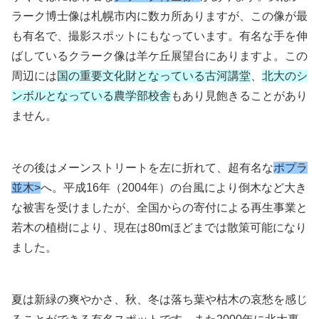
ラーク博士像は札幌市内に数カ所ありますが、この像が最
も有名で、撮影スポットにもなっています。有名な手を伸
ばしているクラーク像は羊ケ丘展望台にありますよ。この
周辺には
国の重要文化財となっている古河講堂
、
北大のシ
ンボルとなっている農学部校舎
もあり見飽きることがあり
ません。
その後はメーンストリートを左に折れて、超有名な
ポプラ
並木>
へ。平成16年（2004年）の台風により倒木など大き
な被害を受けましたが、全国からの寄付による再生事業と
若木の植樹により、現在は80mほどまでは散策可能になり
ました。
夏は新緑の爽やかさ、秋、冬は落ち葉や枯木の哀愁を感じ