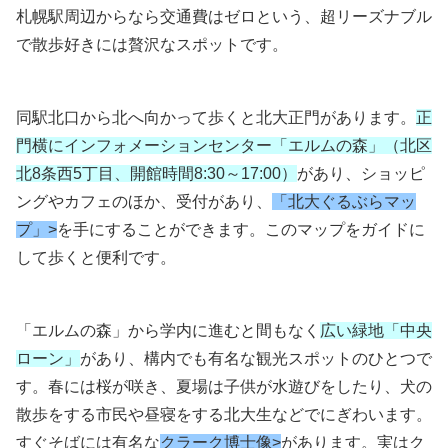
札幌駅周辺からなら交通費はゼロという、超リーズナブル
で散歩好きには贅沢なスポットです。
同駅北口から北へ向かって歩くと北大正門があります。
正
門横にインフォメーションセンター「エルムの森」（北区
北8条西5丁目、開館時間8:30～17:00）
があり、ショッピ
ングやカフェのほか、受付があり、
「北大ぐるぶらマッ
プ」>
を手にすることができます。このマップをガイドに
して歩くと便利です。
「エルムの森」から学内に進むと間もなく
広い緑地「中央
ローン」
があり、構内でも有名な観光スポットのひとつで
す。春には桜が咲き、夏場は子供が水遊びをしたり、犬の
散歩をする市民や昼寝をする北大生などでにぎわいます。
すぐそばには有名な
クラーク博士像>
があります。実はク