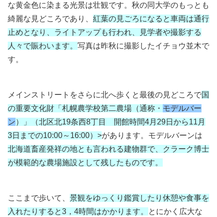
な黄金色に染まる光景は壮観です。秋の同大学のもっとも
綺麗な見どころであり、
紅葉の見ごろになると車両は通行
止めとなり、ライトアップも行われ、見学者や撮影する
人々で賑わいます。
写真は昨秋に撮影したイチョウ並木で
す。
メインストリートをさらに北へ歩くと最後の見どころで
国
の重要文化財「札幌農学校第二農場（通称・
モデルバー
ン
）」（北区北19条西8丁目 開館時間4月29日から11月
3日までの10:00～16:00）>
があります。モデルバーンは
北海道畜産発祥の地とも言われる建物群で、クラーク博士
が模範的な農場施設として残したものです。
ここまで歩いて、
景観をゆっくり鑑賞したり休憩や食事を
入れたりすると3，4時間はかかります。
とにかく広大な