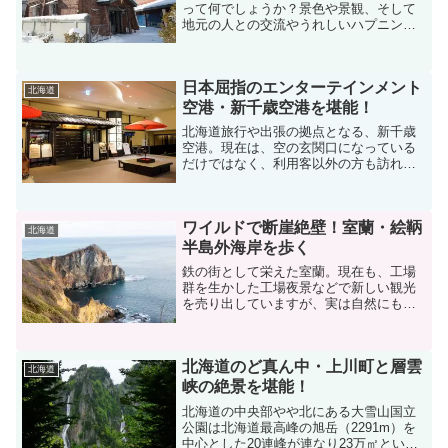
って何でしょうか？景色や景観、そして
地元の人との交流やうれしいハプニング
など色々あると思いますが、中でも大き
なウェイトを占めているのが、地元のグ
ルメやお酒を楽しむことかと思います。
日本屈指のエンターテインメント
もちろん、北海道にも日本...
北海道
空港・新千歳空港を堪能！
北海道旅行や出張の拠点となる、新千歳
空港。現在は、空の玄関口になっている
だけではなく、利用客以外の方も訪れて
楽しめる、一大アミューズメントパーク
となっているのです。ただ飛行機に乗る
だけではない、新千歳空港の魅力を知る
ワイルドで断崖絶壁！室蘭・絵鞆
ため、訪れてみました。2...
北海道
半島外海岸を歩く
鉄の街として栄えた室蘭。現在も、工場
群を生かした工場夜景などで新しい観光
を売り出していますが、実は自然にも恵
まれた街で、住宅街のすぐそばに断崖絶
壁の海岸線がワイルドで美しい稜線を彩
っています。今回は室蘭の男性的かつ絶
北海道のど真ん中・上川町と層雲
景の地球岬周辺、そして絵...
北海道
峡の絶景を堪能！
北海道の中央部やや北にある大雪山国立
公園は北海道最高峰の旭岳（2291m）を
中心とした20連峰が連なり23万㎡という