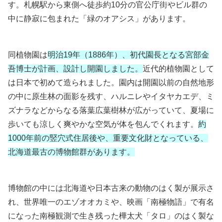
す。札幌駅から東側へ徒歩約10分の官公庁街やビル群の
中に静寂に包まれた「緑のオアシス」があります。
同植物園は
明治19年（1886年）、初代園長となる宮部金
吾博士が計画、設計し開園しました。
近代的植物園として
は日本で初めて造られました。園内は開園以前の自然地形
の中に原生林の面影を残す、ハルニレやイタヤカエデ、ミ
ズナラなどからなる落葉広葉樹林が広がっていて、夏場に
歩いても涼しく爽やかな空気が体を包んでくれます。
約
1000年前の竪穴式住居後や、重要文化財となっている、
北海道最古の博物館群があります。
博物館の中には北海道や日本古来の動物のはく製が展示さ
れ、世界唯一のエゾオオカミや、映画「南極物語」で有名
になった南極観測で生き残った樺太犬「タロ」のはく製な