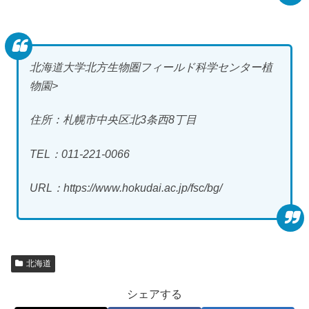
北海道大学北方生物圏フィールド科学センター植
物園>
住所：札幌市中央区北3条西8丁目
TEL：011-221-0066
URL：https://www.hokudai.ac.jp/fsc/bg/
北海道
シェアする