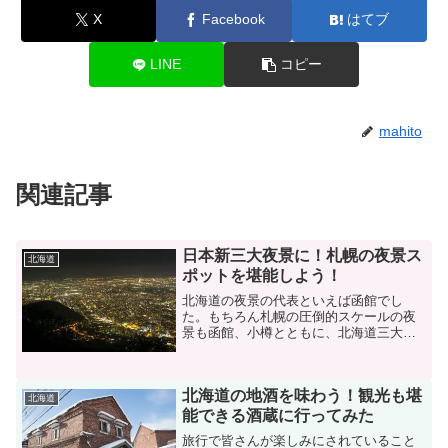
X
Facebook
はてブ
LINE
コピー
mahito
関連記事
日本新三大夜景に！札幌の夜景ス
北海道
ポットを堪能しよう！
北海道の夜景の代表といえば函館でし
た。もちろん札幌の圧倒的スケールの夜
景も函館、小樽とともに、北海道三大夜
景のひとつだったわけです。昨年10月、
兵庫県神戸市で「夜景サミット2015」な
るものが開かれ、新しい日本三大夜景が
北海道の地酒を味わう！観光も堪
決定し、その中で札幌...
北海道
能できる酒蔵に行ってみた
旅行で皆さんが楽しみにされていること