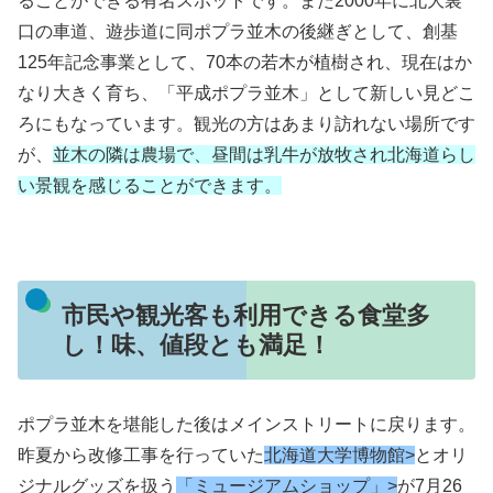
ることができる有名スポットです。また2000年に北大裏
口の車道、遊歩道に同ポプラ並木の後継ぎとして、創基
125年記念事業として、70本の若木が植樹され、現在はか
なり大きく育ち、「平成ポプラ並木」として新しい見どこ
ろにもなっています。観光の方はあまり訪れない場所です
が、
並木の隣は農場で、昼間は乳牛が放牧され北海道らし
い景観を感じることができます。
市民や観光客も利用できる食堂多
し！味、値段とも満足！
ポプラ並木を堪能した後はメインストリートに戻ります。
昨夏から改修工事を行っていた
北海道大学博物館>
とオリ
ジナルグッズを扱う
「ミュージアムショップ」>
が7月26