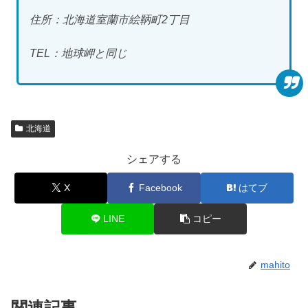
住所：北海道室蘭市絵鞆町2丁目
TEL：地球岬と同じ
北海道
シェアする
X
Facebook
はてブ
LINE
コピー
mahito
関連記事