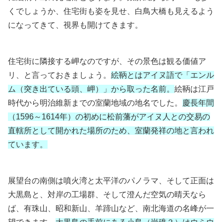
くでしょうか、住宅街も姿を見せ、白鳥大橋も見えるよう
になってきて、視界も開けてきます。
住宅街に隣接する岬なのですが、その景色は観る価値ア
リ、と言っておきましょう。
絵鞆とはアイヌ語で「エンル
ム（突き出ている頭、岬）」から取った名前。
絵鞆は江戸
時代から明治維新までの室蘭地域の地名でした。
慶長年間
（1596～1614年）の初めに松前藩がアイヌ人との交易の
直轄所として開かれた場所のため、室蘭発祥の地と言われ
ています。
展望台の南側は噴火湾と太平洋のパノラマ、そして正面は
大黒島と、対岸の工場群、そして澄んだ空気の晴天なら
ば、有珠山、昭和新山、羊蹄山など、南北海道の名峰が一