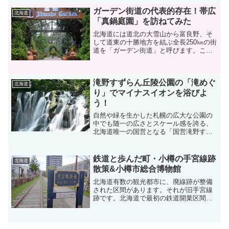
スポットですが、一介の市民公園ではな
ガーデン街道の代表的存在！帯広
く、壮大なアートを...
北海道
「真鍋庭園」を訪ねてみた
北海道には道北の大雪山から富良野、そ
して道東の十勝地方を結ぶ全長250㎞の街
道を「ガーデン街道」と呼びます。この
街道には北海道を代表する美しい８つの
ガーデンが存在し、そのうちの１つが帯
広市内にある「真鍋庭園」です。今日、
滝野すずらん丘陵公園の「滝めぐ
観光客も増え始めてい...
北海道
り」でマイナスイオンを浴びよ
う！
自然や緑を生かした札幌の広大な公園の
中でも随一の広さとスケール感を誇る、
北海道唯一の国営となる「国営滝野すず
らん丘陵公園」。北海道の大自然にダイ
レクトにつながる山間地にある公園。春
から秋にかけて様々な花を咲かせること
鉄道と歩んだ町・小樽の手宮線跡
北海道
で有名ですが、暑い夏には...
散策&小樽市総合博物館
北海道有数の観光都市に、廃線跡が整備
された区間があります。それが旧手宮線
跡です。北海道で最初の鉄道開業区間の
一部で、石炭や海産物の積み出しで重要
な役割を果たしました。線路がそのまま
残され公園化されていますので、手宮線