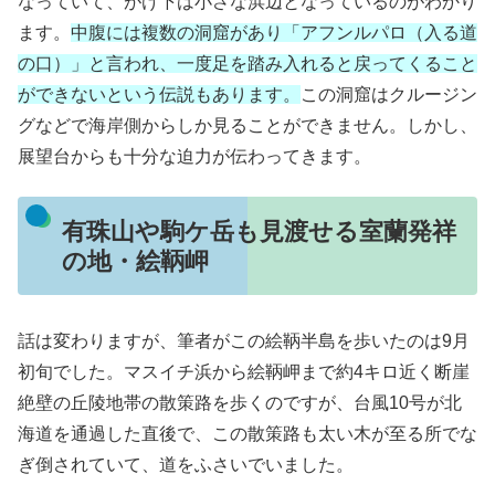
なっていて、がけ下は小さな浜辺となっているのがわかり
ます。
中腹には複数の洞窟があり「アフンルパロ（入る道
の口）」と言われ、一度足を踏み入れると戻ってくること
ができないという伝説もあります。
この洞窟はクルージン
グなどで海岸側からしか見ることができません。しかし、
展望台からも十分な迫力が伝わってきます。
有珠山や駒ケ岳も見渡せる室蘭発祥
の地・絵鞆岬
話は変わりますが、筆者がこの絵鞆半島を歩いたのは9月
初旬でした。マスイチ浜から絵鞆岬まで約4キロ近く断崖
絶壁の丘陵地帯の散策路を歩くのですが、台風10号が北
海道を通過した直後で、この散策路も太い木が至る所でな
ぎ倒されていて、道をふさいでいました。