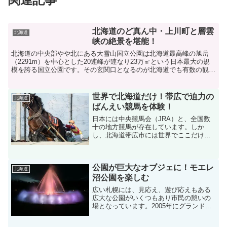
北海道のど真ん中・上川町と層雲
北海道
峡の絶景を堪能！
北海道の中央部やや北にある大雪山国立公園は北海道最高峰の旭岳
（2291m）を中心とした20連峰が連なり23万㎡という日本最大の規
模を誇る国立公園です。その玄関口となるのが北海道でも有数の観光
地・層雲峡であり、層雲峡がある街が上川町です。今回...
世界で北海道だけ！帯広で迫力の
北海道
ばんえい競馬を体験！
日本には中央競馬会（JRA）と、全国数
十の地方競馬が存在しています。しか
し、北海道帯広市には世界でここだけで
行われている「ばんえい競馬」が存在し
ます。現在は北海道遺産にも認定され、
筆者も大好きな迫力と感動の「ばんえい
公園が巨大なオブジェに！モエレ
十勝」を久々に体感するた...
北海道
沼公園を楽しむ
広い札幌には、見応え、遊び応えもある
広大な公園がいくつもあり市民の憩いの
場となっています。2005年にグランドオ
ープンしたモエレ沼公園>もその一つ。歴
史が新しいだけに観光客にはまだ穴場的