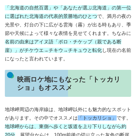
「北海道の自然百選」や「あなたが選ぶ北海道」の第一位
に選ばれた北海道の代表的景勝地のひとつ
で、満月の夜の
光景や、灯台の下に広がる雲海（霧）が出る時もあり、季
節や天候によって様々な表情を見せてくれます。ちなみに
名前の由来はアイヌ語「ポロ・チケップ（親である断
崖）」がチケウエ→チキウ→チキュウと転化
し現在の名前
になったと言われています。
映画ロケ地にもなった「トッカリ
ショ」もオススメ
地球岬周辺の海岸線は、地球岬以外にも魅力的なスポット
があります。その中でオススメは
「トッカリショ」
です。
地球岬からは、東側へ歩くと坂道を上り下りしながら約
20分
、展望台からは、100m前後の切り立った灰色の断崖