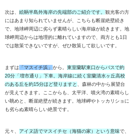
次は、
絵鞆半島外海岸の先端部のご紹介です。
観光客の方
にはあまり知られていませんが、こちらも断崖絶壁続き
で、地球岬周辺に劣らず素晴らしい海岸線が続きます。地
球岬周辺からは地理的に離れていますので、両方とも1日
では散策できないですが、ぜひ散策して欲しいです。
まずは
「マスイチ浜」
から。
東室蘭駅東口からバスで約
20分「増市通り」下車。海岸線に続く室蘭清水ヶ丘高校
のある丘を約15分ほど登りますと
、森林の中から展望台
が見えてきます。ここからも、太平洋、噴火湾の素晴らし
い眺めと、断崖絶壁が続きます。地球岬やトッカリショに
も劣らぬ素晴らしい絶景です。
元々、
アイヌ語でマスイチセ（海猫の家）という意味
で、