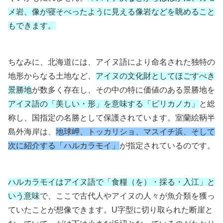
メ岩、像が寝そべったように見える像岩などを眺めること
もできます。
ちなみに、北海道には、アイヌ語により命名された独特の
地形からなる土地など、
アイヌの文化財としてほごすべき
景勝地
が数多く存在し、その中の特に価値のある景勝地を
アイヌ語の「美しい・形」を意味する「ピリカノカ」
と総
称し、国指定の名勝として保護されています。室蘭絵鞆半
島外海岸は、
地球岬、トッカリショ、マスイチ浜、そして
次に紹介する「ハルカラモイ」
が指定されているのです。
ハルカラモイはアイヌ語で「食糧（を）・採る・入江」と
いう意味
で、ここで古代人やアイヌの人々が魚介類を獲っ
ていたことが想像できます。U字型に切り取られた断崖と