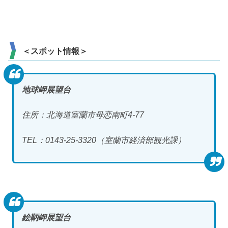
＜スポット情報＞
地球岬展望台
住所：北海道室蘭市母恋南町4-77
TEL：0143-25-3320（室蘭市経済部観光課）
絵鞆岬展望台