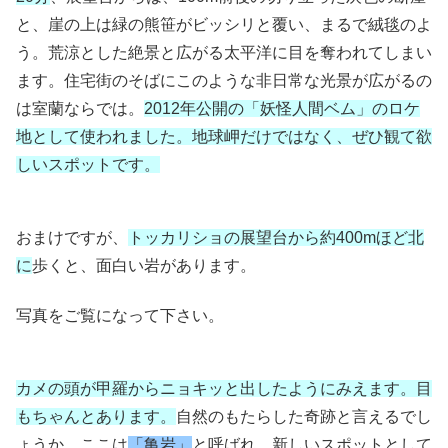
と、崖の上は緑の熊笹がビッシリと覆い、まるで絨毯のよ
う。荒涼とした絶景と広がる太平洋に目を奪われてしまい
ます。住宅街のそばにこのような非日常な光景が広がるの
は室蘭ならでは。
2012年公開の「妖怪人間ベム」のロケ
地として使われました。地球岬だけではなく、ぜひ観て欲
しいスポットです。
おまけですが、
トッカリショの展望台から約400mほど北
に
歩くと、面白い岩があります。
写真をご覧になって下さい。
カメの頭が甲羅からニョキッと出したようにみえます。目
もちゃんとあります。
自然のもたらした奇跡と言えるでし
ょうか。ここは
「亀岩」
と呼ばれ、新しいスポットとして