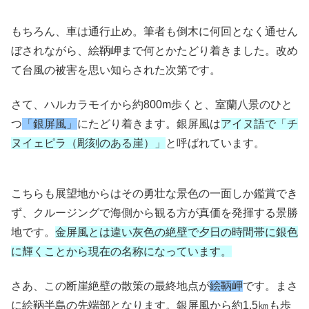
もちろん、車は通行止め。筆者も倒木に何回となく通せん
ぼされながら、絵鞆岬まで何とかたどり着きました。改め
て台風の被害を思い知らされた次第です。
さて、ハルカラモイから約800m歩くと、室蘭八景のひと
つ
「銀屏風」
にたどり着きます。銀屏風は
アイヌ語で「チ
ヌイェピラ（彫刻のある崖）」
と呼ばれています。
こちらも展望地からはその勇壮な景色の一面しか鑑賞でき
ず、クルージングで海側から観る方が真価を発揮する景勝
地です。
金屏風とは違い灰色の絶壁で夕日の時間帯に銀色
に輝くことから現在の名称になっています。
さあ、この断崖絶壁の散策の最終地点が
絵鞆岬
です。まさ
に絵鞆半島の先端部となります。銀屏風から約1.5㎞も歩