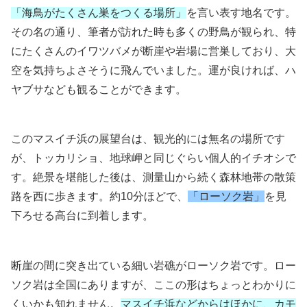
「海鳥がたくさん巣をつくる場所」
を言い表す地名です。
その名の通り、筆者が訪れた時も多くの野鳥が観られ、特
にたくさんのイワツバメが断崖や岩場に営巣しており、大
空を気持ちよさそうに飛んでいました。運が良ければ、ハ
ヤブサなども観ることができます。
このマスイチ浜の展望台は、観光的には無名の場所です
が、トッカリショ、地球岬と同じぐらい個人的イチオシで
す。絶景を堪能した後は、測量山から続く森林地帯の散策
路を西に歩きます。約10分ほどで、
「ローソク岩」
を見
下ろせる高台に到着します。
断崖の間に突き出ている細い岩礁がローソク岩です。ロー
ソク岩は全国にありますが、ここの形はちょっとわかりに
くいかも知れません。
マスイチ浜などからはほかに、カモ