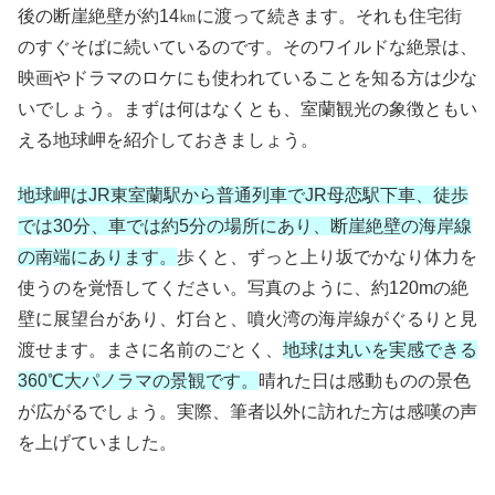
後の断崖絶壁が約14㎞に渡って続きます。それも住宅街
のすぐそばに続いているのです。そのワイルドな絶景は、
映画やドラマのロケにも使われていることを知る方は少な
いでしょう。まずは何はなくとも、室蘭観光の象徴ともい
える地球岬を紹介しておきましょう。
地球岬はJR東室蘭駅から普通列車でJR母恋駅下車、徒歩
では30分、車では約5分の場所にあり、断崖絶壁の海岸線
の南端にあります。
歩くと、ずっと上り坂でかなり体力を
使うのを覚悟してください。写真のように、約120mの絶
壁に展望台があり、灯台と、噴火湾の海岸線がぐるりと見
渡せます。まさに名前のごとく、
地球は丸いを実感できる
360℃大パノラマの景観です。
晴れた日は感動ものの景色
が広がるでしょう。実際、筆者以外に訪れた方は感嘆の声
を上げていました。