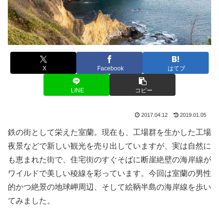
X
Facebook
はてブ
LINE
コピー
2017.04.12
2019.01.05
鉄の街として栄えた室蘭。現在も、工場群を生かした工場
夜景などで新しい観光を売り出していますが、実は自然に
も恵まれた街で、住宅街のすぐそばに断崖絶壁の海岸線が
ワイルドで美しい稜線を彩っています。今回は室蘭の男性
的かつ絶景の地球岬周辺、そして絵鞆半島の海岸線を歩い
てみました。