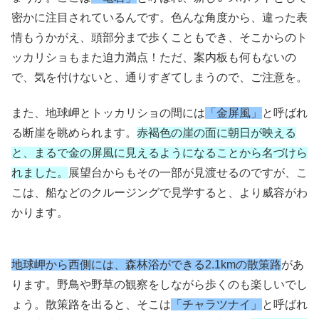
密かに注目されているんです。色んな角度から、違った表
情もうかがえ、頭部分まで歩くこともでき、そこからのト
ッカリショもまた迫力満点！ただ、案内板も何もないの
で、気を付けないと、通りすぎてしまうので、ご注意を。
また、地球岬とトッカリショの間には
「金屏風」
と呼ばれ
る断崖を眺められます。
赤褐色の崖の面に朝日が映える
と、まるで金の屏風に見えるようになることから名づけら
れました。
展望台からもその一部が見渡せるのですが、こ
こは、船などのクルージングで見学すると、より威容がわ
かります。
地球岬から西側には、森林浴ができる2.1kmの散策路
があ
ります。野鳥や野草の観察をしながら歩くのも楽しいでし
ょう。散策路を出ると、そこは
「チャラツナイ」
と呼ばれ