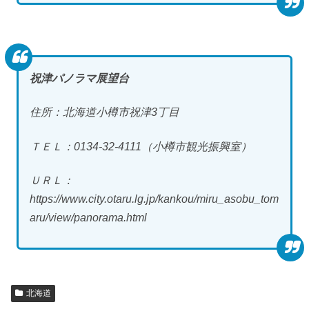
祝津パノラマ展望台
住所：北海道小樽市祝津3丁目
ＴＥＬ：0134-32-4111（小樽市観光振興室）
ＵＲＬ：
https://www.city.otaru.lg.jp/kankou/miru_asobu_tom
aru/view/panorama.html
北海道