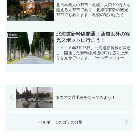
北日本最大の都市・札幌。人口190万人を
超える大都市であり、北海道有数の観光
都市でもあります。札幌の魅力はたくさ
んありますが、今回はJR札幌駅に到着
後、歩いてすぐ行ける、ベタだけどやっ
ぱり楽しい札幌都心の観光スポットをい
北海道新幹線開通！函館以外の観
くつかご紹介します！...
北海道
光スポットに行こう！
１９１６年3月26日、北海道新幹線が開通
し、開通した新幹線周辺の町は盛り上が
りを見せています。ゴールデンウィーク
も木古内町などは毎日、町民の人口をは
るかに上回るなど函館を初めとする道南
地方にたくさんの観光客が訪れました。
今回は、日本有数の観...
市内の交通手段を使ってみよう！
ベルギーでのゴミの分別