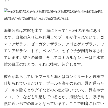
海獣公園は本館を出て、海に下って4～5分の場所にあり
ます。自然の入り江を利用してプールが作られていて、ゴ
マフアザラシ、ゼニガタアザラシ、アゴヒゲアザラシ、ワ
モンアザラシ、トド、ペンギン、セイウチが飼育展示され
ています。彼らの豪快、そしてコミカルなショーは同水族
館の目玉のひとつ。それは後程、紹介します。
彼らが暮らしているプールと海とはコンクリートと鉄柵で
仕切られているだけで、プールも海そのもの。透き通った
プールを除くとウグイなどの小魚が泳いでいて、昆布やナ
マコ、ウニなども生息しているとか。海獣たちも、ほぼ自
然に近い形での展示となっています。ここで飼育されてい