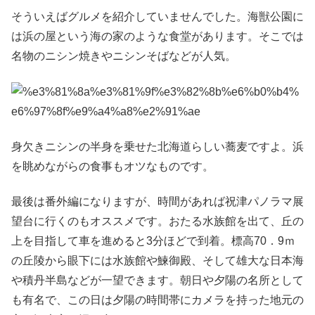
そういえばグルメを紹介していませんでした。海獣公園に
は浜の屋という海の家のような食堂があります。そこでは
名物のニシン焼きやニシンそばなどが人気。
身欠きニシンの半身を乗せた北海道らしい蕎麦ですよ。浜
を眺めながらの食事もオツなものです。
最後は番外編になりますが、時間があれば祝津パノラマ展
望台に行くのもオススメです。おたる水族館を出て、丘の
上を目指して車を進めると3分ほどで到着。標高70．9ｍ
の丘陵から眼下には水族館や鰊御殿、そして雄大な日本海
や積丹半島などが一望できます。朝日や夕陽の名所として
も有名で、この日は夕陽の時間帯にカメラを持った地元の