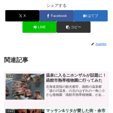
シェアする
X
Facebook
はてブ
LINE
コピー
mahito
関連記事
温泉に入るニホンザルが話題に！
北海道
函館市熱帯植物園に行ってみた
北海道屈指の観光都市、函館の温泉郷
「湯の川温泉」の北のはずれの一角に小
さな植物園「函館市熱帯植物園」があり
ます。近年、この何とはない施設が世界
的な話題になっているのです。全国的に
も、世界的にも珍しい、ニホンザルが温
マッサン&リタが愛した街・余市
泉に入浴しているという、同...
北海道