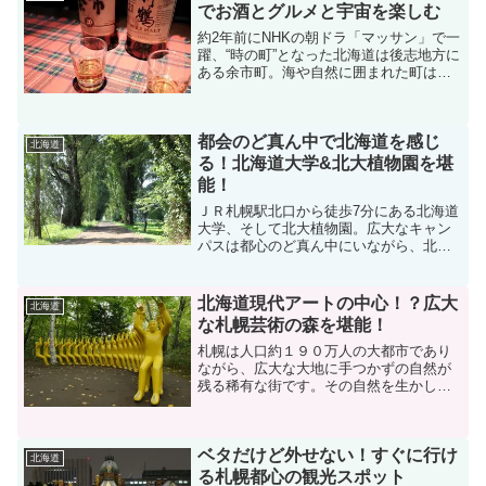
でお酒とグルメと宇宙を楽しむ
約2年前にNHKの朝ドラ「マッサン」で一
躍、“時の町”となった北海道は後志地方に
ある余市町。海や自然に囲まれた町はグ
ルメ、お酒など非常に魅力あふれる街。
食やお酒に興味のある方なら、一度は行
ってもらいたい場所だと思います。今回
都会のど真ん中で北海道を感じ
はそんな余市の（...
北海道
る！北海道大学&北大植物園を堪
能！
ＪＲ札幌駅北口から徒歩7分にある北海道
大学、そして北大植物園。広大なキャン
パスは都心のど真ん中にいながら、北海
道らしさを堪能することができる、隠れ
た観光地でもあるのです。北大植物園も
札幌駅近くながら昔ながらの原生林に囲
北海道現代アートの中心！？広大
北海道
まれ、森林浴に最適！ツ...
な札幌芸術の森を堪能！
札幌は人口約１９０万人の大都市であり
ながら、広大な大地に手つかずの自然が
残る稀有な街です。その自然を生かし
た、札幌や北海道の芸術文化の一翼を担
うのが、札幌市郊外にある「札幌芸術の
森」です。すでに終了していますが、札
ベタだけど外せない！すぐに行け
幌国際芸術祭が行われている...
北海道
る札幌都心の観光スポット