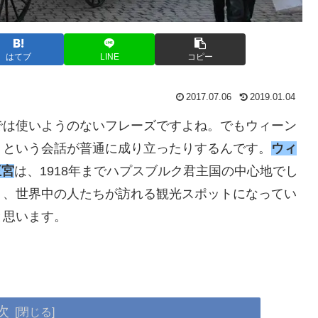
はてブ
LINE
コピー
2017.07.06
2019.01.04
では使いようのないフレーズですよね。でもウィーン
」という会話が普通に成り立ったりするんです。
ウィ
王宮
は、1918年までハプスブルク君主国の中心地でし
り、世界中の人たちが訪れる観光スポットになってい
と思います。
次