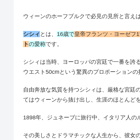
ウィーンのホーフブルクで必見の見所と言え
シシィ
とは、
16歳で
皇帝フランツ・ヨーゼフ1
ト
の愛称
です。
シシィは当時、ヨーロッパの宮廷で一番を誇る美
ウエスト50cmという驚異のプロポーション
自由奔放な気質を持つシシィは、厳格な宮廷
てはウィーンから抜け出し、生涯のほとんど
1898年、ジュネーブに旅行中、イタリア人
その美しさとドラマチックな人生から、彼女