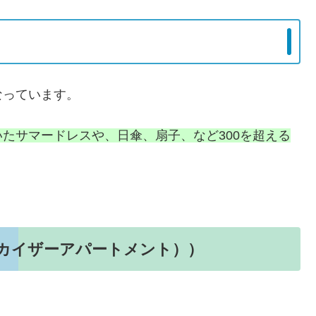
なっています。
たサマードレスや、日傘、扇子、など300を超える
ent（カイザーアパートメント））