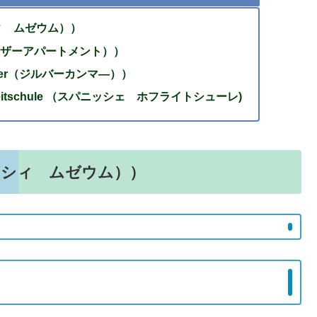
シィ ムゼウム））
（カイザーアパートメント））
mer（ジルバーカンマ―））
reitschule （スパニッシェ ホフライトシューレ)
m（シシィ ムゼウム））