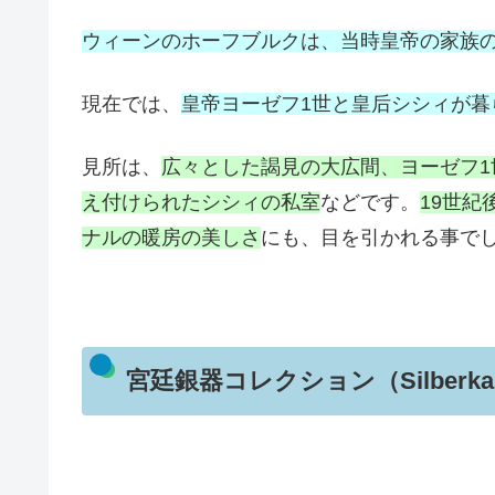
ウィーンのホーフブルクは、当時皇帝の家族
現在では、
皇帝ヨーゼフ1世と皇后シシィが
見所は、
広々とした謁見の大広間、ヨーゼフ
え付けられたシシィの私室
などです。
19世紀
ナルの暖房の美しさ
にも、目を引かれる事で
宮廷銀器コレクション（Silber