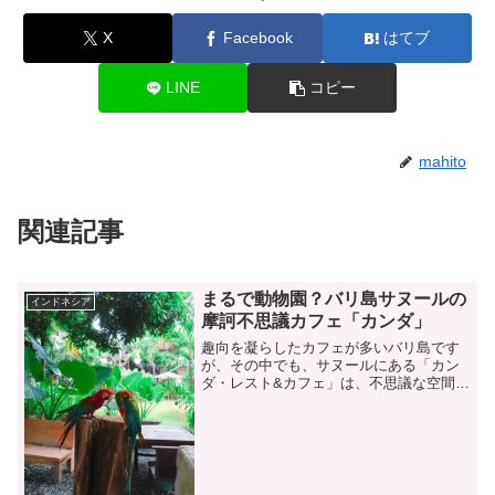
X
Facebook
はてブ
LINE
コピー
mahito
関連記事
まるで動物園？バリ島サヌールの
インドネシア
摩訶不思議カフェ「カンダ」
趣向を凝らしたカフェが多いバリ島です
が、その中でも、サヌールにある「カン
ダ・レスト&カフェ」は、不思議な空間が
広がるカフェとしてローカルの人々の間
で話題になっています。今回は、まだあ
まり知られていないサヌールの穴場カフ
ェについてご紹介します...