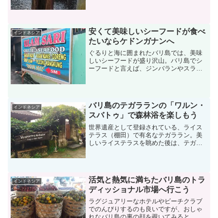
安くて美味しいシーフードが食べ
インドネシア
たいならケドンガナンへ
ぐるりと海に囲まれたバリ島では、美味
しいシーフードが盛り沢山。バリ島でシ
ーフードと言えば、ジンバランやスラン
ガンが有名ですが、ケドンガナンにある
魚市場の存在も忘れてはなりません。今
回は、バリ島随一の規模を誇る、パサー
ル・ケドンガナンをご紹介...
バリ島のテガラランの「ワルン・
インドネシア
スバトゥ」で森林浴を楽しもう
世界遺産として登録されている、ライス
テラス（棚田）で有名なテガララン。美
しいライステラスを眺めた後は、テガラ
ランの穴場カフェ「ワルン・スバトゥ」
で、料理と絶景を堪能してみてはいかが
でしょうか。ローカル価格が嬉しいカフ
ェバリ島は、山も海も満喫...
活気と熱気に満ちたバリ島のトラ
インドネシア
ディッショナル市場へ行こう
ラグジュアリーなホテルやビーチクラブ
でのんびりするのも良いですが、おしゃ
れなバリ島の裏の顔を覗いてみると、ま