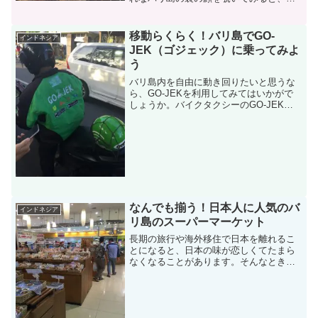
た違った角度からバリ島を楽しむことが
できるでしょう。もしも、バリで暮らす
人々の日常を知りたいと思ったのであれ
移動らくらく！バリ島でGO-
インドネシア
ば、トラディッショナル市...
JEK（ゴジェック）に乗ってみよ
う
バリ島内を自由に動き回りたいと思うな
ら、GO-JEKを利用してみてはいかがで
しょうか。バイクタクシーのGO-JEK
は、利便性が高く低価格なのが特徴で
す。GO-JEKを利用して、安全にバリ島
内を移動する方法についてご紹介しま
す。GO-JEKを...
なんでも揃う！日本人に人気のバ
インドネシア
リ島のスーパーマーケット
長期の旅行や海外移住で日本を離れるこ
とになると、日本の味が恋しくてたまら
なくなることがあります。そんなときに
は、日本の食材を購入できるスーパーマ
ーケットの存在がとても頼もしく思える
のではないでしょうか？そこで今回は、
バリ島内で日本の食材を購...