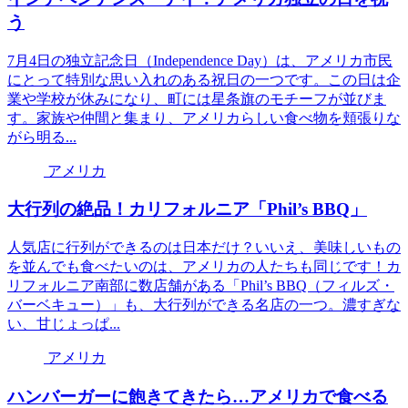
う
7月4日の独立記念日（Independence Day）は、アメリカ市民
にとって特別な思い入れのある祝日の一つです。この日は企
業や学校が休みになり、町には星条旗のモチーフが並びま
す。家族や仲間と集まり、アメリカらしい食べ物を頬張りな
がら明る...
アメリカ
大行列の絶品！カリフォルニア「Phil’s BBQ」
人気店に行列ができるのは日本だけ？いいえ、美味しいもの
を並んでも食べたいのは、アメリカの人たちも同じです！カ
リフォルニア南部に数店舗がある「Phil’s BBQ（フィルズ・
バーベキュー）」も、大行列ができる名店の一つ。濃すぎな
い、甘じょっぱ...
アメリカ
ハンバーガーに飽きてきたら…アメリカで食べる