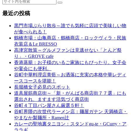
最近の投稿
黒門市場ぶらり散歩～誰でも気軽に店頭で美味しい物
が食べられる！
鶴橋市場：山亀商店・鶴橋商店・ロックヴィラ・民族
衣装店＆Le BRESSO
高津宮散策～グルメファンは見逃せない「とんど祭
り」・GROVE cafe
香港蒸籠：お子様のいるご家族にもぴったり。女子会
や宴会にも便利。
谷町中華料理店青藍～お洒落に充実の本格中華レディ
ースコースを堪能！
長堀橋女子必見のスポット
道具屋筋商店街～「新・がんばる商店街７７選」にも
選出され、ますます活気づく商店街
谷町４丁目パン屋さん厳選５軒！
谷町界隈の次世代ラーメン店：麺屋ガテン 天満橋店・
やまなか製麺所・Ramen辻
カレーの聖地裏タニヨン：スタンドgu-te・GCurry・ア
ララギ