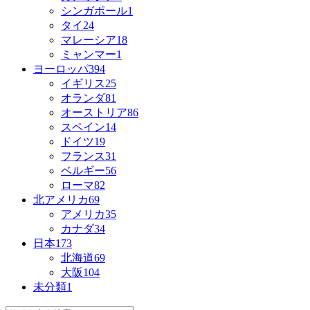
シンガポール
1
タイ
24
マレーシア
18
ミャンマー
1
ヨーロッパ
394
イギリス
25
オランダ
81
オーストリア
86
スペイン
14
ドイツ
19
フランス
31
ベルギー
56
ローマ
82
北アメリカ
69
アメリカ
35
カナダ
34
日本
173
北海道
69
大阪
104
未分類
1