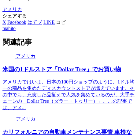
アメリカ
シェアする
X
Facebook
はてブ
LINE
コピー
mahito
関連記事
アメリカ
米国の1ドルストア「Dollar Tree」でお買い物
アメリカではいま、日本の100円ショップのように、1ドル均
一の商品を集めたディスカウントストアが増えています。そ
の中でも、充実した品揃えで人気を集めているのが、大手チ
ェーンの「Dollar Tree（ダラー・トゥリー）」。この記事で
は、アメ...
アメリカ
カリフォルニアの自動車メンテナンス事情 車検な