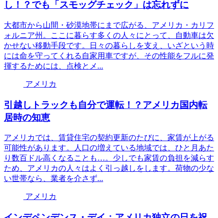
し！？でも「スモッグチェック」は忘れずに
大都市から山間・砂漠地帯にまで広がる、アメリカ・カリフ
ォルニア州。ここに暮らす多くの人々にとって、自動車は欠
かせない移動手段です。日々の暮らしを支え、いざという時
には命を守ってくれる自家用車ですが、その性能をフルに発
揮するためには、点検とメ...
アメリカ
引越しトラックも自分で運転！？アメリカ国内転
居時の知恵
アメリカでは、賃貸住宅の契約更新のたびに、家賃が上がる
可能性があります。人口の増えている地域では、ひと月あた
り数百ドル高くなることも…。少しでも家賃の負担を減らす
ため、アメリカの人々はよく引っ越しをします。荷物の少な
い世帯なら、業者を介さず...
アメリカ
インデペンデンス・デイ：アメリカ独立の日を祝