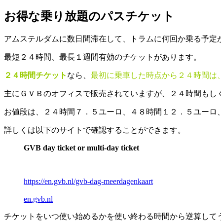
お得な乗り放題のパスチケット
アムステルダムに数日間滞在して、トラムに何回か乗る予定
最短２４時間、最長１週間有効のチケットがあります。
２４時間チケット
なら、
最初に乗車した時点から２４時間は
主にＧＶＢのオフィスで販売されていますが、２４時間もし
お値段は、２４時間７．５ユーロ、４８時間１２．５ユーロ
詳しくは以下のサイトで確認することができます。
GVB day ticket or multi-day ticket
https://en.gvb.nl/gvb-dag-meerdagenkaart
en.gvb.nl
チケットをいつ使い始めるかを使い終わる時間から逆算して