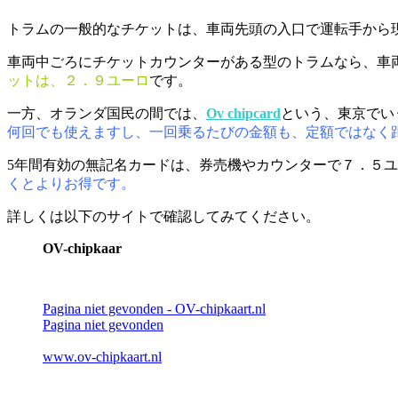
トラムの一般的なチケットは、車両先頭の入口で運転手から
車両中ごろにチケットカウンターがある型のトラムなら、車
ットは、２．９ユーロ
です。
一方、オランダ国民の間では、
Ov chipcard
という、東京でい
何回でも使えますし、一回乗るたびの金額も、定額ではなく
5年間有効の無記名カードは、券売機やカウンターで７．５
くとよりお得です。
詳しくは以下のサイトで確認してみてください。
OV-chipkaar
Pagina niet gevonden - OV-chipkaart.nl
Pagina niet gevonden
www.ov-chipkaart.nl