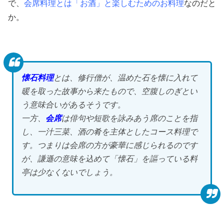
で、
会席料理とは「お酒」と楽しむためのお料理
なのだと
か。
懐石料理
とは、修行僧が、温めた石を懐に入れて
暖を取った故事から来たもので、空腹しのぎとい
う意味合いがあるそうです。
一方、
会席
は俳句や短歌を詠みあう席のことを指
し、一汁三菜、酒の肴を主体としたコース料理で
す。つまりは会席の方が豪華に感じられるのです
が、謙遜の意味を込めて「懐石」を謳っている料
亭は少なくないでしょう。