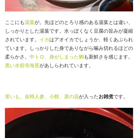
ここにも
湯葉
が。先ほどのとろり感のある湯葉とは違い、
しっかりとした湯葉です。水っぽくなく豆腐の旨みが凝縮
されています。
イカ
はアオイカでしょうか、軽くあぶられ
ています。しっかりした身でありながら噛み切れるほどの
柔らかさ。
中トロ、身がしまった鯛
も新鮮さを感じます。
黒い水前寺海苔
があしらわれています。
里いも、金時人参、小餅、菜の花
が入った
お雑煮
です。