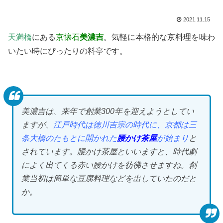
2021.11.15
天満橋
にある
京懐石
美濃吉
。気軽に本格的な京料理を味わ
いたい時にぴったりの料亭です。
美濃吉は、来年で創業300年を迎えようとしてい
ますが、
江戸時代は徳川吉宗の時代に、京都は三
条大橋のたもとに開かれた
腰かけ茶屋
が始まり
と
されています。腰かけ茶屋といいますと、時代劇
によく出てくる赤い腰かけを彷彿させますね。創
業当初は簡単な豆腐料理などを出していたのだと
か。