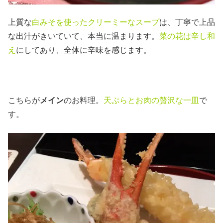
上質な
白みそを使ったクリーミーなスープ
は、丁寧で上品
な出汁がきいていて、本当に温まります。
菜の花は辛し和
え
にしてあり、全体に辛味を感じます。
こちらが
メイン
のお料理。
天ぷらとお肉の贅沢な一皿
で
す。