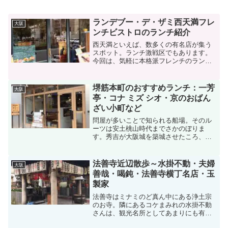
ランデブー・デ・ザミ西天満フレ
大阪
ンチビストロのランチ紹介
西天満といえば、数多くの有名店が集う
スポット。ランチ激戦区でもあります。
今回は、気軽に本格派フレンチのランチ
をいただける、フレンチビストロランデ
ブー・デ・ザミをご紹介します。地下鉄
南森町駅から徒歩5分。西天満公園に面し
堺筋本町のおすすめランチ：一芳
大阪
たこちらのビストロは、...
亭・コナ ミズ シオ・京のおばん
ざい小町など
問屋が多いことで知られる船場。そのル
ーツは安土桃山時代までさかのぼりま
す。秀吉が大阪城を築城させたころ、城
下町の整備を進めるために、行商人が各
地から呼び寄せられました。そうして船
場という地域に両替商、呉服屋、金物屋
法善寺近辺散歩～水掛不動・夫婦
大阪
などが集まり栄えるようにな...
善哉・喝鈍・法善寺横丁名店・玉
製家
法善寺はミナミのど真ん中にある浄土宗
のお寺。隣にあるコケまみれの水掛不動
さんは、観光名所としてあまりにも有名
ですよね。今回はこの法善寺近辺を散策