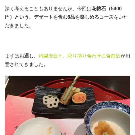
深く考えることもありませんが、今回は
花懐石（5400
円）という、デザートを含む8品を楽しめるコース
をいた
だきました。
まずは
お通し
。
特製湯葉と、彩り盛り合わせに食前酒
が用
意されてきました。