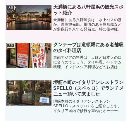
してみました。古くはこの地に刑場や墓
地があり、千日念仏が唱えられていたこ
天満橋にある八軒屋浜の観光スポ
大阪
とから、「千日寺」という...
ット紹介
天満橋にある八軒屋浜は、水上バスのほ
か、遊覧観光船、風情のある屋形船など
が多数行き来する発着点。特に桜や紅葉
の季節には、水際からの景観を楽しめる
人気スポットです。毎年7月25日に開催さ
れる天神祭の船渡御では、この大川にき
クンテープは道頓堀にある老舗級
大阪
らびやかな何隻もの船...
のタイ料理店
東南アジアの料理は、よほど日本人の口
に合うのでしょう。タイ料理、ベトナム
料理、インドネシア料理などのお店は、
勢いよく増え続けています。今回は、オ
ープンは今から約25年前、タイ料理店の
中では老舗級といえるクンテープのラン
堺筋本町のイタリアンレストラン
大阪
チバイキングをご紹介し...
SPELLO（スペッロ）でランチメ
ニュー頂いて来ました
堺筋本町のイタリアンレストラン
SPELLO（スペッロ）をご紹介します。
イタリア国内で修行を重ねたオーナーシ
ェフが、毎朝、木津市場から仕入れるお
魚や、お肉、イタリア産・国産のお野菜
など、旬の食材を使い、ウンブリア州は
じめイタリアの郷土料理を提...