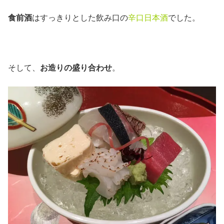
食前酒
はすっきりとした飲み口の
辛口日本酒
でした。
そして、
お造りの盛り合わせ
。