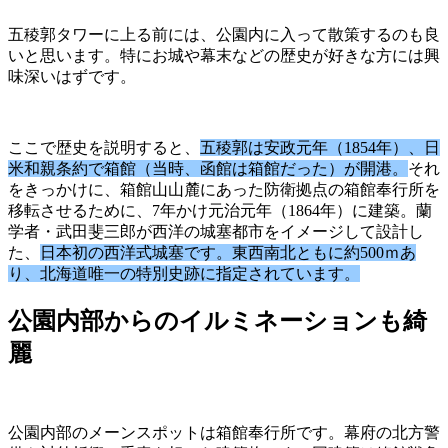
五稜郭タワーに上る前には、公園内に入って散策するのも良
いと思います。特にお城や幕末などの歴史が好きな方には興
味深いはずです。
ここで歴史を説明すると、
五稜郭は安政元年（1854年）、日
米和親条約で箱館（当時、函館は箱館だった）が開港。
それ
をきっかけに、箱館山山麓にあった防衛拠点の箱館奉行所を
移転させるために、7年かけ元治元年（1864年）に建築。蘭
学者・武田斐三郎が西洋の城塞都市をイメージして設計し
た、
日本初の西洋式城塞です。東西南北ともに約500ｍあ
り、北海道唯一の特別史跡に指定されています。
公園内部からのイルミネーションも綺
麗
公園内部のメーンスポットは箱館奉行所です。幕府の北方警