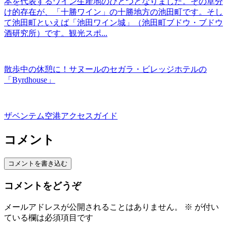
本を代表するワイン生産地のひとつとなりました。その草分
け的存在が、「十勝ワイン」の十勝地方の池田町です。そし
て池田町といえば「池田ワイン城」（池田町ブドウ・ブドウ
酒研究所）です。観光スポ...
散歩中の休憩に！サヌールのセガラ・ビレッジホテルの
「Byrdhouse」
ザベンテム空港アクセスガイド
コメント
コメントを書き込む
コメントをどうぞ
メールアドレスが公開されることはありません。
※
が付い
ている欄は必須項目です