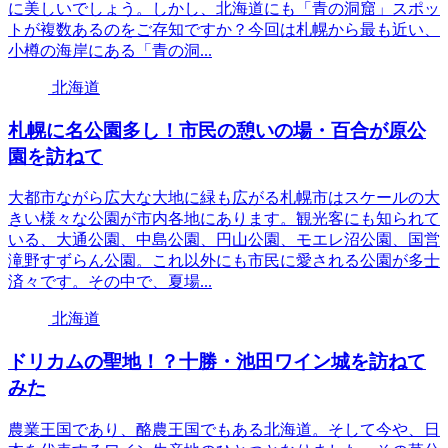
に美しいでしょう。しかし、北海道にも「青の洞窟」スポッ
トが複数あるのをご存知ですか？今回は札幌から最も近い、
小樽の海岸にある「青の洞...
北海道
札幌に名公園多し！市民の憩いの場・百合が原公
園を訪ねて
大都市ながら広大な大地に緑も広がる札幌市はスケールの大
きい様々な公園が市内各地にあります。観光客にも知られて
いる、大通公園、中島公園、円山公園、モエレ沼公園、国営
滝野すずらん公園。これ以外にも市民に愛される公園が多士
済々です。その中で、夏場...
北海道
ドリカムの聖地！？十勝・池田ワイン城を訪ねて
みた
農業王国であり、酪農王国でもある北海道。そして今や、日