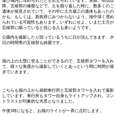
運び城内に埋められたとも伝えられています。実際、明治以
降、五稜郭の修復などで、土を掘り返した時に、数多くのご
遺体が発見されていて、その中に土方歳三の遺体もあったの
かも。もしくは、新政府にみつからないよう、地中深く埋め
られている可能性もあります。いずれにせよ、いまだ土方が
五稜郭に眠っていると信じる人も多いようです。
公園内を撮影したり回っているうちに日が沈んできます。夕
日の時間帯の五稜郭も綺麗です。
堀の上の土塁に登ることができるので、五稜郭タワーを入れ
て、様々な角度から撮影していくとあっという間に時間が過
ぎていきます。
こちらも堀の上から箱館奉行所と五稜郭タワーを入れて撮影
しています。奉行所もタワー自身もライトアップされ、コン
トラストが印象的な光景となりました。
午後5時になると、お堀のライトが一斉に点灯します。