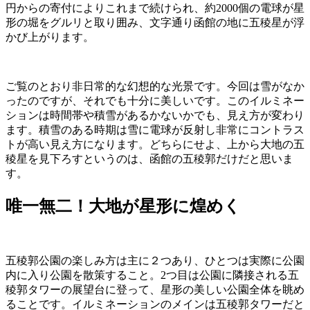
円からの寄付によりこれまで続けられ、約2000個の電球が星
形の堀をグルリと取り囲み、文字通り函館の地に五稜星が浮
かび上がります。
ご覧のとおり非日常的な幻想的な光景です。今回は雪がなか
ったのですが、それでも十分に美しいです。このイルミネー
ションは時間帯や積雪があるかないかでも、見え方が変わり
ます。積雪のある時期は雪に電球が反射し非常にコントラス
トが高い見え方になります。どちらにせよ、上から大地の五
稜星を見下ろすというのは、函館の五稜郭だけだと思いま
す。
唯一無二！大地が星形に煌めく
五稜郭公園の楽しみ方は主に２つあり、ひとつは実際に公園
内に入り公園を散策すること。2つ目は公園に隣接される五
稜郭タワーの展望台に登って、星形の美しい公園全体を眺め
ることです。イルミネーションのメインは五稜郭タワーだと