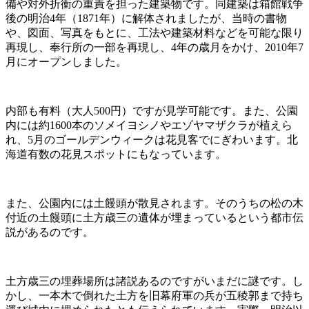
備や対外折衝の重責を担った建築物です。同建築は箱館戦争
後の明治4年（1871年）に解体されましたが、当時の書物
や、図面、写真をもとに、工法や建築材料などを可能な限り
再現し、奉行所の一部を再現し、4年の歳月をかけ、2010年7
月にオープンしました。
内部も有料（大人500円）ですが見学可能です。また、公園
内には約1600本のソメイヨシノやエゾヤマザクラが植えら
れ、5月のゴールデンウィークは花見客でにぎわいます。北
海道有数の花見スポットにもなっています。
また、公園内には土饅頭が散見されます。そのうちの松の木
付近の土饅頭に土方歳三の遺体が埋まっているという都市伝
説があるのです。
土方歳三の埋葬場所は諸説あるのですがいまだに謎です。し
かし、一本木で倒れた土方を旧幕府軍の兵が五稜郭まで持ち