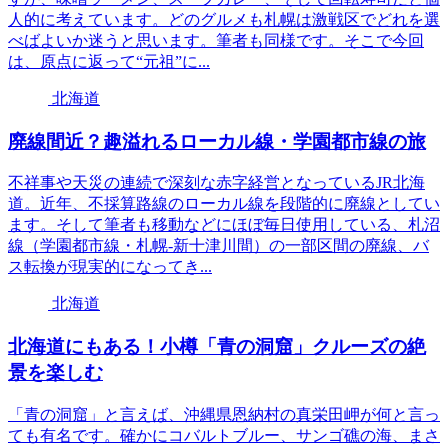
人的に考えています。どのグルメも札幌は激戦区でどれを選
べばよいか迷うと思います。筆者も同様です。そこで今回
は、原点に返って“元祖”に...
北海道
廃線間近？趣溢れるローカル線・学園都市線の旅
不祥事や天災の連続で深刻な赤字経営となっているJR北海
道。近年、不採算路線のローカル線を段階的に廃線としてい
ます。そして筆者も移動などにほぼ毎日使用している、札沼
線（学園都市線・札幌‐新十津川間）の一部区間の廃線、バ
ス転換が現実的になってき...
北海道
北海道にもある！小樽「青の洞窟」クルーズの絶
景を楽しむ
「青の洞窟」と言えば、沖縄県恩納村の真栄田岬が何と言っ
ても有名です。確かにコバルトブルー、サンゴ礁の海、まさ