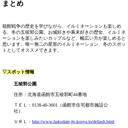
まとめ
箱館戦争の歴史を学びながら、イルミネーションも楽しめ
る、冬の五稜郭公園。お城好きや幕末好きの歴女、イルミネ
ーションを楽しみたいカップルなど、幅広い方が楽しめると
思います。唯一無二の星形のイルミネーション、冬のスポッ
トとしてオススメできます。
▽スポット情報
五稜郭公園
住所：北海道函館市五稜郭町44番地
ＴＥＬ：0138‐40‐3601（函館市住宅都市施設公
社）
ＵＲＬ：
http://www.hakodate-jts-kosya.jp/default.html