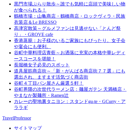
黒門市場ぶらり散歩～誰でも気軽に店頭で美味しい物
が食べられる！
鶴橋市場：山亀商店・鶴橋商店・ロックヴィラ・民族
衣装店＆Le BRESSO
高津宮散策～グルメファンは見逃せない「とんど祭
り」・GROVE cafe
香港蒸籠：お子様のいるご家族にもぴったり。女子会
や宴会にも便利。
谷町中華料理店青藍～お洒落に充実の本格中華レディ
ースコースを堪能！
長堀橋女子必見のスポット
道具屋筋商店街～「新・がんばる商店街７７選」にも
選出され、ますます活気づく商店街
谷町４丁目パン屋さん厳選５軒！
谷町界隈の次世代ラーメン店：麺屋ガテン 天満橋店・
やまなか製麺所・Ramen辻
カレーの聖地裏タニヨン：スタンドgu-te・GCurry・ア
ララギ
TravelProfessor
サイトマップ