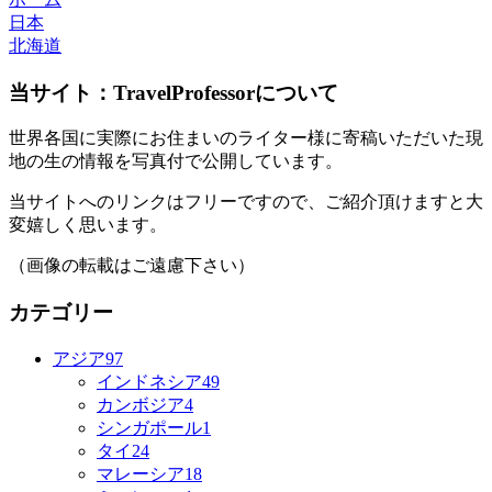
日本
北海道
当サイト：TravelProfessorについて
世界各国に実際にお住まいのライター様に寄稿いただいた現
地の生の情報を写真付で公開しています。
当サイトへのリンクはフリーですので、ご紹介頂けますと大
変嬉しく思います。
（画像の転載はご遠慮下さい）
カテゴリー
アジア
97
インドネシア
49
カンボジア
4
シンガポール
1
タイ
24
マレーシア
18