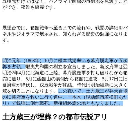
五稜郭だけではなく、パノラマで函館の市街地を見渡すこと
ができ、夜景も綺麗です。
展望台では、箱館戦争へ至るまでの流れや、戦闘の詳細をパ
ネルやジオラマで展示され、知られざる歴史の勉強になりま
す。
明治元年（1868年）10月に榎本武揚率いる幕府脱走軍が五稜
郭を占領。
蝦夷共和国の樹立を宣言しました。新政府軍は翌
明治2年4月に北海道に上陸。幕府脱走軍を打ち破りながら箱
館に迫り、5月に函館山の裏側から箱館に進攻。5月17日に旧
幕府軍が降伏し、戊辰戦争が終結。時代は明治維新に大きく
舵を切ることになります。
この戦いで、土方歳三が弁天台場
の旧幕府軍を救いに行く道中、一本木（現函館市若松町あた
り）で銃弾に倒れ戦死。新撰組終焉の地ともなりました。
土方歳三が埋葬？の都市伝説アリ