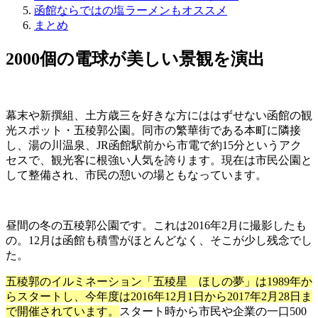
函館ならではの塩ラーメンもオススメ
まとめ
2000個の電球が美しい景観を演出
幕末や新撰組、土方歳三を好きな方にははずせない函館の観
光スポット・五稜郭公園。同市の繁華街である本町に隣接
し、湯の川温泉、JR函館駅前から市電で約15分というアク
セスで、観光客に根強い人気を誇ります。現在は市民公園と
して整備され、市民の憩いの場ともなっています。
昼間の冬の五稜郭公園です。これは2016年2月に撮影したも
の。12月は函館も積雪がほとんどなく、そこが少し残念でし
た。
五稜郭のイルミネーション「五稜星 ほしの夢」は1989年か
らスタートし、今年度は2016年12月1日から2017年2月28日ま
で開催されています。
スタート時から市民や企業の一口500