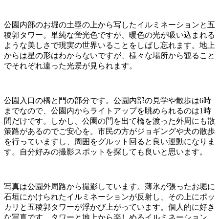
公園内部のお堀の土塁の上から写したイルミネーションと五
稜郭タワー。単純な蛍光色ですが、暖色の光が吸い込まれる
ような美しさで現実の世界いることをしばし忘れます。地上
からは星の形はわからないですが、様々な場所から観ること
でそれぞれ違った光景が見られます。
公園入口の橋と門の部分です。公園内部の見学や散歩は6時
までなので、公園内からライトアップを眺められるのは1時
間だけです。しかし、公園の門を出て橋を渡った外周にも散
策路があるのでご安心を。市民の方がジョギングや犬の散歩
を行っていますし、周囲をグルット回ると良い運動になりま
す。自分好みの撮影スポットを探しても良いと思います。
写真は公園外周路から撮影しています。薄氷が張ったお堀に
石垣にかけられたイルミネーションが反射し、その上にポッ
カリと五稜郭タワーが浮かび上がっています。個人的に好き
な写真です。タワーと地上から楽しめるイルミネーション。