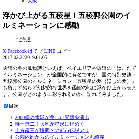
大阪
浮かび上がる五稜星！五稜郭公園のイ
ルミネーションに感動
北海道
X
Facebook
はてブ
LINE
コピー
2017.02.22
2019.01.05
函館の冬の風物詩といえば、ベイエリアや坂道の「はこだて
イルミネーション」が全国的に有名ですが、国の特別史跡・
五稜郭公園のイルミネーション「五稜星の夢（ほしの夢）」
も負けず劣らず幻想的な世界を函館の地に浮かび上がらせま
す。公園がどのように彩られるのか、訪れてみました。
目次
2000個の電球が美しい景観を演出
唯一無二！大地が星形に煌めく
土方歳三が埋葬？の都市伝説アリ
公園内部からのイルミネーションも綺麗