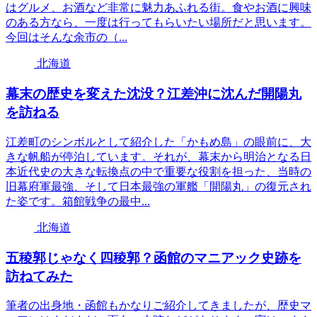
はグルメ、お酒など非常に魅力あふれる街。食やお酒に興味
のある方なら、一度は行ってもらいたい場所だと思います。
今回はそんな余市の（...
北海道
幕末の歴史を変えた沈没？江差沖に沈んだ開陽丸
を訪ねる
江差町のシンボルとして紹介した「かもめ島」の眼前に、大
きな帆船が停泊しています。それが、幕末から明治となる日
本近代史の大きな転換点の中で重要な役割を担った、当時の
旧幕府軍最強、そして日本最強の軍艦「開陽丸」の復元され
た姿です。箱館戦争の最中...
北海道
五稜郭じゃなく四稜郭？函館のマニアック史跡を
訪ねてみた
筆者の出身地・函館もかなりご紹介してきましたが、歴史マ