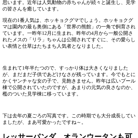
思います。近年は人気動物の赤ちゃんが続々と誕生し、見学
の皆さんを癒しています。
現在の1番人気は、ホッキョクグマでしょう。ホッキョクグ
マは園内の最も奥側にある「世界の熊館」の一角で飼育され
ています。一昨年12月に生まれ、昨年の4月から一般公開さ
れたメスの「リラ」ちゃんは公開されてすぐに、その愛らし
い表情と仕草はたちまち人気者となりました。
生まれて1年半たつので、すっかり体は大きくなりました
が、まだまだ子供であどけなさが残っています。今でもとに
かくヤンチャな女の子で、見飽きません。昨年は広いプール
棟で公開されていたのですが、あまりの元気の良さなのか、
檻のついた見学棟に移っています。
下は去年の夏ごろの写真です。この時期でも大分成長してい
ましたが、まあ可愛かったですね～。
レッサーパンダ、オランウータンも可