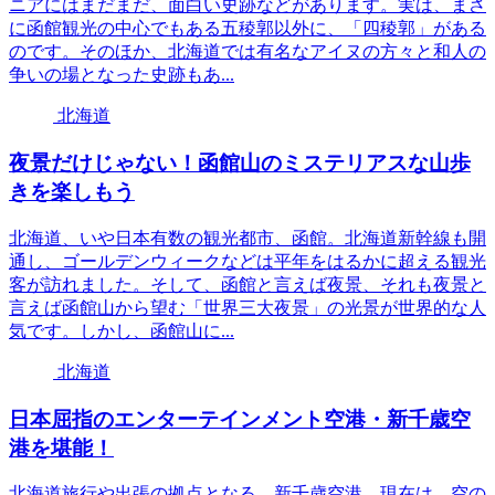
ニアにはまだまだ、面白い史跡などがあります。実は、まさ
に函館観光の中心でもある五稜郭以外に、「四稜郭」がある
のです。そのほか、北海道では有名なアイヌの方々と和人の
争いの場となった史跡もあ...
北海道
夜景だけじゃない！函館山のミステリアスな山歩
きを楽しもう
北海道、いや日本有数の観光都市、函館。北海道新幹線も開
通し、ゴールデンウィークなどは平年をはるかに超える観光
客が訪れました。そして、函館と言えば夜景、それも夜景と
言えば函館山から望む「世界三大夜景」の光景が世界的な人
気です。しかし、函館山に...
北海道
日本屈指のエンターテインメント空港・新千歳空
港を堪能！
北海道旅行や出張の拠点となる、新千歳空港。現在は、空の