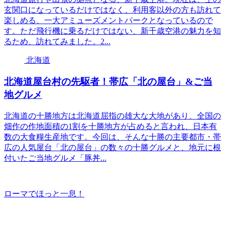
玄関口になっているだけではなく、利用客以外の方も訪れて
楽しめる、一大アミューズメントパークとなっているので
す。ただ飛行機に乗るだけではない、新千歳空港の魅力を知
るため、訪れてみました。2...
北海道
北海道屋台村の先駆者！帯広「北の屋台」&ご当
地グルメ
北海道の十勝地方は北海道屈指の雄大な大地があり、全国の
畑作の作地面積の1割を十勝地方が占めると言われ、日本有
数の大食糧生産地です。今回は、そんな十勝の主要都市・帯
広の人気屋台「北の屋台」の数々の十勝グルメと、地元に根
付いたご当地グルメ「豚丼...
ローマでほっと一息！