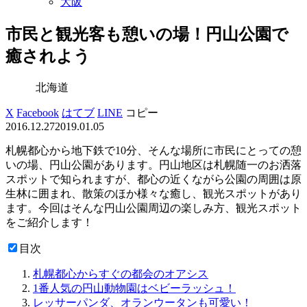
大阪
市民と観光客も憩いの場！円山公園で
癒されよう
北海道
X
Facebook
はてブ
LINE
コピー
2016.12.27
2019.01.05
札幌都心から地下鉄で10分、そんな場所に市民にとっての憩
いの場、円山公園があります。円山地区は札幌随一のお洒落
スポットで知られますが、都心の近くながら公園の周囲は原
生林に囲まれ、散策のほか様々な癒し、観光スポットがあり
ます。今回はそんな円山公園周辺の楽しみ方、観光スポット
をご紹介します！
目次
札幌都心からすぐの都会のオアシス
1番人気の円山動物園はベビーラッシュ！
レッサーパンダ、オランウータンも可愛い！