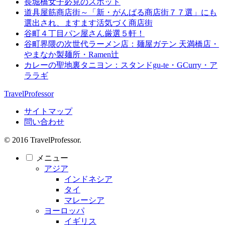
長堀橋女子必見のスポット
道具屋筋商店街～「新・がんばる商店街７７選」にも
選出され、ますます活気づく商店街
谷町４丁目パン屋さん厳選５軒！
谷町界隈の次世代ラーメン店：麺屋ガテン 天満橋店・
やまなか製麺所・Ramen辻
カレーの聖地裏タニヨン：スタンドgu-te・GCurry・ア
ララギ
TravelProfessor
サイトマップ
問い合わせ
© 2016 TravelProfessor.
メニュー
アジア
インドネシア
タイ
マレーシア
ヨーロッパ
イギリス