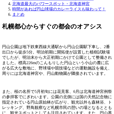
北海道最大のパワースポット・北海道神宮
時間があれば円山球場のカレーライスも味わって！
まとめ
札幌都心からすぐの都会のオアシス
円山公園は地下鉄東西線大通駅から円山公園駅下車し、2番
出口から徒歩5分。明治初期に開拓使が設置した植樹試験場
でしたが、明治末から大正初期にかけて公園として整備され
ました。標高226mのこんもりした円山という小山の麓に広
がる広大な敷地に、野球場や競技場などの運動施設を備え、
周りには北海道神宮や、円山動物園が隣接されています。
また、桜の名所で5月初旬には花見客、6月は北海道神宮例祭
の参拝客でにぎわいます。公園の北側には国の天然記念物に
指定されている円山原始林が広がり、観光以外も森林浴、ト
レッキング、野鳥観察など札幌市民の憩いの場となるととも
に、観光スポットとしても注目されています。また、円山界