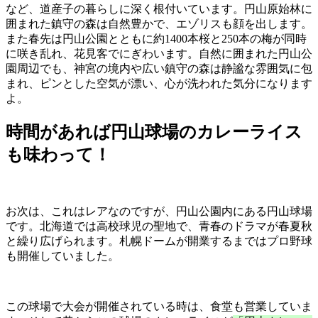
など、道産子の暮らしに深く根付いています。円山原始林に
囲まれた鎮守の森は自然豊かで、エゾリスも顔を出します。
また春先は円山公園とともに約1400本桜と250本の梅が同時
に咲き乱れ、花見客でにぎわいます。自然に囲まれた円山公
園周辺でも、神宮の境内や広い鎮守の森は静謐な雰囲気に包
まれ、ピンとした空気が漂い、心が洗われた気分になります
よ。
時間があれば円山球場のカレーライス
も味わって！
お次は、これはレアなのですが、円山公園内にある円山球場
です。北海道では高校球児の聖地で、青春のドラマが春夏秋
と繰り広げられます。札幌ドームが開業するまではプロ野球
も開催していました。
この球場で大会が開催されている時は、食堂も営業していま