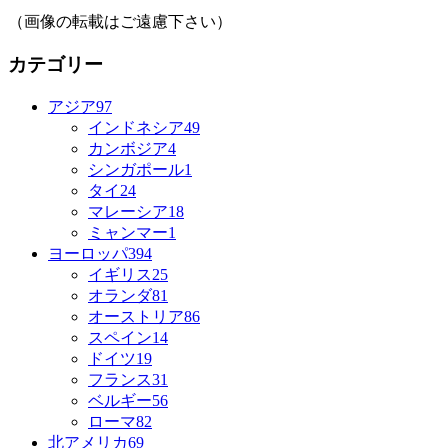
（画像の転載はご遠慮下さい）
カテゴリー
アジア
97
インドネシア
49
カンボジア
4
シンガポール
1
タイ
24
マレーシア
18
ミャンマー
1
ヨーロッパ
394
イギリス
25
オランダ
81
オーストリア
86
スペイン
14
ドイツ
19
フランス
31
ベルギー
56
ローマ
82
北アメリカ
69