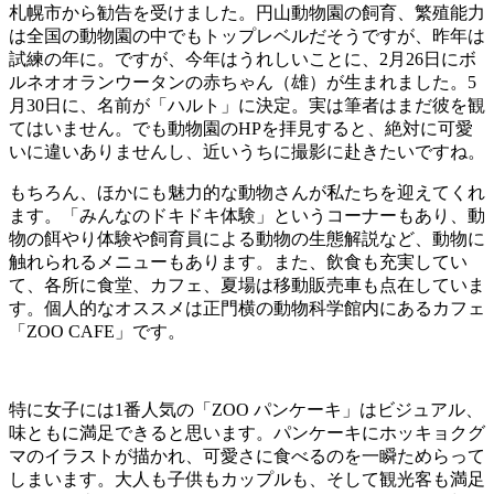
札幌市から勧告を受けました。円山動物園の飼育、繁殖能力
は全国の動物園の中でもトップレベルだそうですが、昨年は
試練の年に。ですが、今年はうれしいことに、2月26日にボ
ルネオオランウータンの赤ちゃん（雄）が生まれました。5
月30日に、名前が「ハルト」に決定。実は筆者はまだ彼を観
てはいません。でも動物園のHPを拝見すると、絶対に可愛
いに違いありませんし、近いうちに撮影に赴きたいですね。
もちろん、ほかにも魅力的な動物さんが私たちを迎えてくれ
ます。「みんなのドキドキ体験」というコーナーもあり、動
物の餌やり体験や飼育員による動物の生態解説など、動物に
触れられるメニューもあります。また、飲食も充実してい
て、各所に食堂、カフェ、夏場は移動販売車も点在していま
す。個人的なオススメは正門横の動物科学館内にあるカフェ
「ZOO CAFE」です。
特に女子には1番人気の「ZOO パンケーキ」はビジュアル、
味ともに満足できると思います。パンケーキにホッキョクグ
マのイラストが描かれ、可愛さに食べるのを一瞬ためらって
しまいます。大人も子供もカップルも、そして観光客も満足