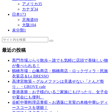
アメリカ
35
カナダ
34
日本
173
北海道
69
大阪
104
未分類
1
最近の投稿
黒門市場ぶらり散歩～誰でも気軽に店頭で美味しい物
が食べられる！
鶴橋市場：山亀商店・鶴橋商店・ロックヴィラ・民族
衣装店＆Le BRESSO
高津宮散策～グルメファンは見逃せない「とんど祭
り」・GROVE cafe
香港蒸籠：お子様のいるご家族にもぴったり。女子会
や宴会にも便利。
谷町中華料理店青藍～お洒落に充実の本格中華レディ
ースコースを堪能！