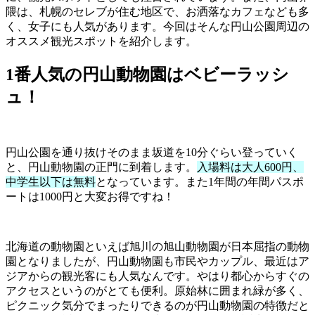
隈は、札幌のセレブが住む地区で、お洒落なカフェなども多
く、女子にも人気があります。今回はそんな円山公園周辺の
オススメ観光スポットを紹介します。
1番人気の円山動物園はベビーラッシ
ュ！
円山公園を通り抜けそのまま坂道を10分ぐらい登っていく
と、円山動物園の正門に到着します。
入場料は大人600円、
中学生以下は無料
となっています。また1年間の年間パスポ
ートは1000円と大変お得ですね！
北海道の動物園といえば旭川の旭山動物園が日本屈指の動物
園となりましたが、円山動物園も市民やカップル、最近はア
ジアからの観光客にも人気なんです。やはり都心からすぐの
アクセスというのがとても便利。原始林に囲まれ緑が多く、
ピクニック気分でまったりできるのが円山動物園の特徴だと