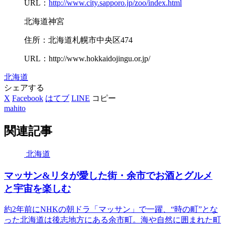
URL：
http://www.city.sapporo.jp/zoo/index.html
北海道神宮
住所：北海道札幌市中央区474
URL：http://www.hokkaidojingu.or.jp/
北海道
シェアする
X
Facebook
はてブ
LINE
コピー
mahito
関連記事
北海道
マッサン&リタが愛した街・余市でお酒とグルメ
と宇宙を楽しむ
約2年前にNHKの朝ドラ「マッサン」で一躍、“時の町”とな
った北海道は後志地方にある余市町。海や自然に囲まれた町