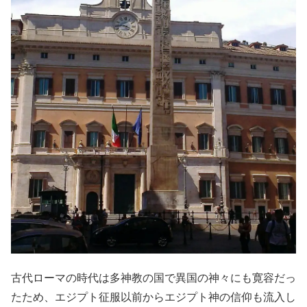
古代ローマの時代は多神教の国で異国の神々にも寛容だっ
たため、エジプト征服以前からエジプト神の信仰も流入し