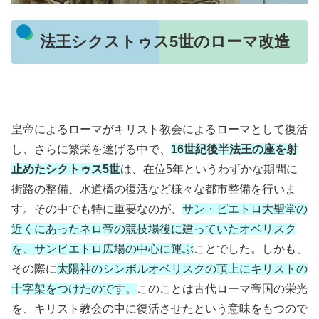
法王シクストゥス5世のローマ改造
皇帝によるローマがキリスト教会によるローマとして復活
し、さらに繁栄を遂げる中で、
16世紀後半法王の座を射
止めたシクトゥス5世
は、在位5年というわずかな期間に
街路の整備、水道橋の復活など様々な都市整備を行いま
す。その中でも特に重要なのが、
サン・ピエトロ大聖堂の
近くにあったネロ帝の競技場後に建っていたオベリスク
を、サンピエトロ広場の中心に運ぶ
ことでした。しかも、
その際に
太陽神のシンボルオベリスクの頂上にキリストの
十字架をつけたのです。
このことは古代ローマ帝国の栄光
を、キリスト教会の中に復活させたという意味をもつので