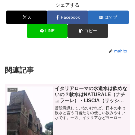
シェアする
X
Facebook
はてブ
LINE
コピー
mahito
関連記事
イタリアローマの水道水は飲めな
ローマ
いの？軟水はNATURALE（ナチ
ュラーレ）・LISCIA（リッシ
ャ）を選べば安全
普段意識していないけれど、日本の水は
軟水と言う口当たりの優しい飲みやすい
水です。一方、イタリアなどヨーロッパ
は水は硬水という種類で、日本と水の種
類が違います。また、日本と違いレスト
ランやバールで水は有料です。しかも、