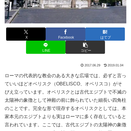
X
Facebook
はてブ
LINE
コピー
2017.06.29
2019.01.04
ローマの代表的な教会のある大きな広場では、必ずと言っ
ていいほどオベリスク（OBELISCO、オベリスコ）がそ
びえ立っています。オベリスクとは古代エジプトで不滅の
太陽神の象徴として神殿の前に飾られていた細長い四角柱
のことです。完全な形で現存するオベリスクとしては、本
家本元のエジプトよりも実はローマに多く存在していると
言われています。ここでは、古代エジプトの太陽神の象徴