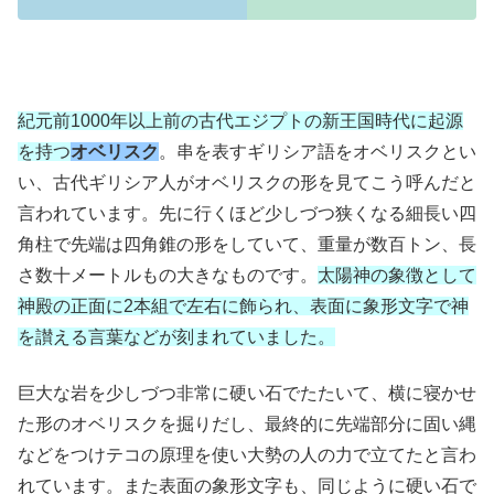
紀元前1000年以上前の古代エジプトの新王国時代に起源
を持つ
オベリスク
。串を表すギリシア語をオベリスクとい
い、古代ギリシア人がオベリスクの形を見てこう呼んだと
言われています。先に行くほど少しづつ狭くなる細長い四
角柱で先端は四角錐の形をしていて、重量が数百トン、長
さ数十メートルもの大きなものです。
太陽神の象徴として
神殿の正面に2本組で左右に飾られ、表面に象形文字で神
を讃える言葉などが刻まれていました。
巨大な岩を少しづつ非常に硬い石でたたいて、横に寝かせ
た形のオベリスクを掘りだし、最終的に先端部分に固い縄
などをつけテコの原理を使い大勢の人の力で立てたと言わ
れています。また表面の象形文字も、同じように硬い石で