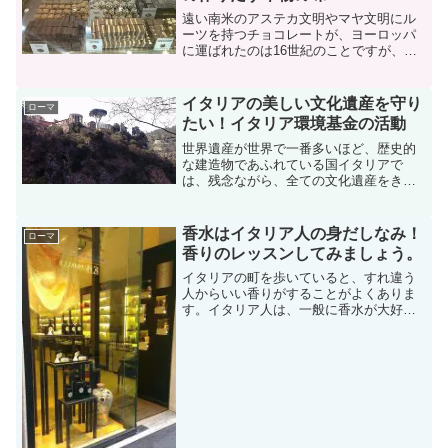
遠い南米のアステカ文明やマヤ文明にル
ーツを持つチョコレートが、ヨーロッパ
に運ばれたのは16世紀のことですが、ス
ペイン、イタリアを通してあっという間
にヨーロッパ中に広まり、各国で美味し
いチョコレート作りの研究が続けられま
イタリアの美しい文化遺産を守り
ローマ
した。日本ではそれほど...
たい！イタリア環境基金の活動
世界遺産が世界で一番多いほど、歴史的
な建造物であふれている国イタリアで
は、残念ながら、全ての文化遺産をきち
んと保護することが難しいのが現状で
す。せっかくの貴重な文化遺産を保護す
るために、イギリスのナショナルトラス
香水はイタリア人の身だしなみ！
ローマ
トを手本として1975年に結...
香りのレッスンしてみましょう。
イタリアの町を歩いていると、すれ違う
人からいい香りがすることがよくありま
す。イタリア人は、一般に香水が大好き
で、身だしなみの一部として考えられて
います。香水は、お風呂にあまり入らな
い欧米人がきつい体臭を隠すためにつけ
ていたと聞いた覚えがある...