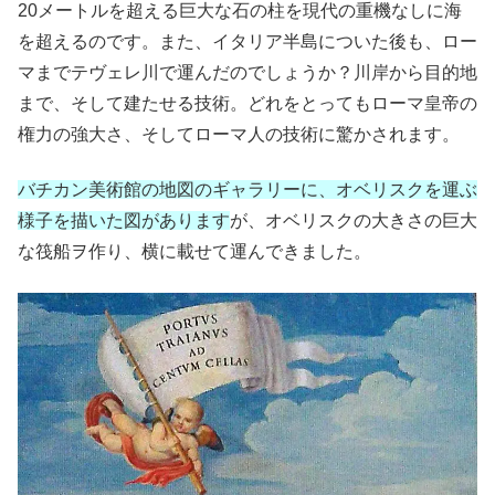
20メートルを超える巨大な石の柱を現代の重機なしに海
を超えるのです。また、イタリア半島についた後も、ロー
マまでテヴェレ川で運んだのでしょうか？川岸から目的地
まで、そして建たせる技術。どれをとってもローマ皇帝の
権力の強大さ、そしてローマ人の技術に驚かされます。
バチカン美術館の地図のギャラリーに、オベリスクを運ぶ
様子を描いた図があります
が、オベリスクの大きさの巨大
な筏船ヲ作り、横に載せて運んできました。