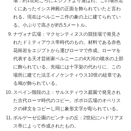
場：約1世紀ごろにエジプトより運ばれ、この場所近
くにあったイシス神殿の正面を飾られていたと言わ
れる。現在はベルニーニ作の象の上に建てられてい
る。小ぶりで高さが約5.5メートル。
ナヴォナ広場：マクセンティヌスの競技場で発見さ
れたドミティアウス帝時代のもの。材料である赤色
花崗岩をエジプトから運びローマで作成。ローマを
代表する天才芸術家ベルニーニの4大河の噴水の上部
に飾られている。先端には十字架の代わりに、この
場所に建てた法王イノケンティウス10世の紋章であ
る鳩が飾られている。
スペイン階段の上：サルスティウス庭園で発見され
た古代ローマ時代のコピー。ポポロ広場のオベリス
クの碑文をコピーし同じ象形文字が彫られている。
ボルゲーゼ公園のピンチョの丘：2世紀にハドリアヌ
ス帝によって作成されたもの。