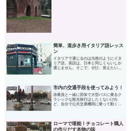
イタリアは日本に比べて乾...
簡単、道歩き用イタリア語レッス
ローマ
ン
イタリアで通じるのは当然のようにイタ
リア語。英語は、日本と同じくらいしか
通じません。そこで、ぜひ、覚えたい旅
のイタリア語、ご紹介します。ラテン語
を起源とするイタリア語は、日本語とは
全く違いますが、基本的にはローマ字読
みで発音が日本語に似てい...
市内の交通手段を使ってみよう！
ローマ
添乗員と一緒に団体で大型バスに乗るク
ラシックな観光旅行はしたくないけれ
ど、自分で公共交通機関に乗って動くの
は、少し不安で怖い、という方におすす
めな移動方法をご案内します。街中が世
界遺産に指定されているローマでは、観
光に便利な２階建のオープン...
ローマで堪能！チョコレート職人
ローマ
の作りだす本物の味