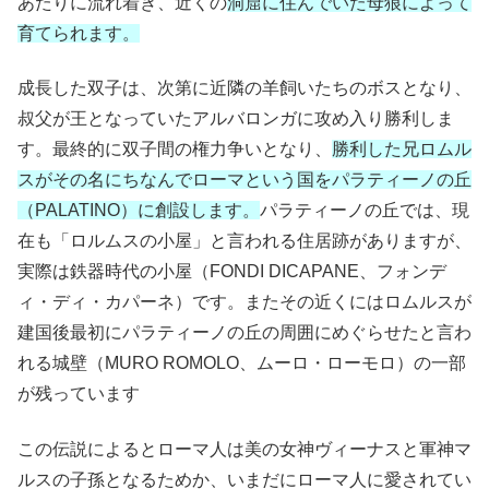
あたりに流れ着き、近くの
洞窟に住んでいた母狼によって
育てられます。
成長した双子は、次第に近隣の羊飼いたちのボスとなり、
叔父が王となっていたアルバロンガに攻め入り勝利しま
す。最終的に双子間の権力争いとなり、
勝利した兄ロムル
スがその名にちなんでローマという国をパラティーノの丘
（PALATINO）に創設します。
パラティーノの丘では、現
在も「ロルムスの小屋」と言われる住居跡がありますが、
実際は鉄器時代の小屋（FONDI DICAPANE、フォンデ
ィ・ディ・カパーネ）です。またその近くにはロムルスが
建国後最初にパラティーノの丘の周囲にめぐらせたと言わ
れる城壁（MURO ROMOLO、ムーロ・ローモロ）の一部
が残っています
この伝説によるとローマ人は美の女神ヴィーナスと軍神マ
ルスの子孫となるためか、いまだにローマ人に愛されてい