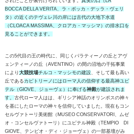
されたことが裏付けられています。
真実の口（LA
BOCCA DELLA VERITA、ラ・ボッカ・デッラ・ヴェリ
タ）の近くのテヴェレ川の岸には古代の大地下水道
（CLOACA MASSIMA、クロアカ・マッシマ）の排水口を
見ることができます。
この5代目の王の時代に、同じくパラティーノの丘とアヴ
ェンティーノの丘（AVENTINO）の間の沼地の干拓事業
により
大競技場
チルコ・マッシモの建設
、そして最も高い
丘である
カピトリーノにはローマ人の信仰する最高神ユピ
テル（GIOVE、ジョーヴェ）に奉げる
神殿
が建設されま
す。
古代ローマ人はは、ギリシア神話のオリンポスの神々
を基にしたローマの神々を信仰していました。現在もコン
セルヴァトーリ美術館（MUSEO CONSERVATORI、ムゼ
オ・コンセルヴァトーリ）にユピテル神殿（TEMPIO DI
GIOVE、テンピオ・ディ・ジョーヴェ）の一部基壇がみ