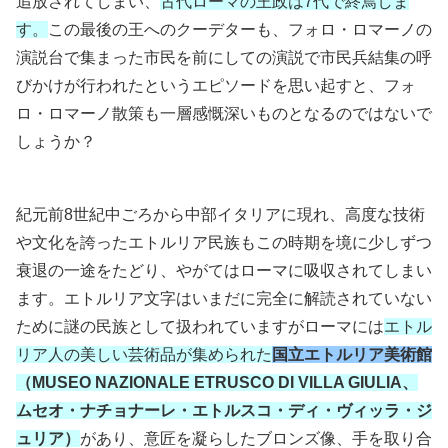
追放されてしまい、
古代ローマの王政は7代で終焉しま
す。
この最後の王へのクーデターも、フォロ・ロマーノの
演説台で集まった市民を前にしての演説で市民兵結集の呼
びかけが行われたというエピソードを思い起すと、フォ
ロ・ロマーノ散策も一層感慨深いものとなるのではないで
しょうか？
紀元前8世紀中ごろから中部イタリアに現れ、高度な技術
や文化を誇ったエトルリア民族もこの時期を境に少しずつ
衰退の一途をたどり、やがてはローマに吸収されてしまい
ます。エトルリア文字はいまだに完全に解読されていない
ために謎の民族として扱われていますがローマには
エトル
リア人の美しい芸術品が集められた
国立エトルリア美術館
（MUSEO NAZIONALE ETRUSCO DI VILLA GIULIA、
ムセオ・ナチョナーレ・エトルスコ・ディ・ヴィッラ・ジ
ュリア）
があり、意匠を凝らしたブロンズ像、手を取り合