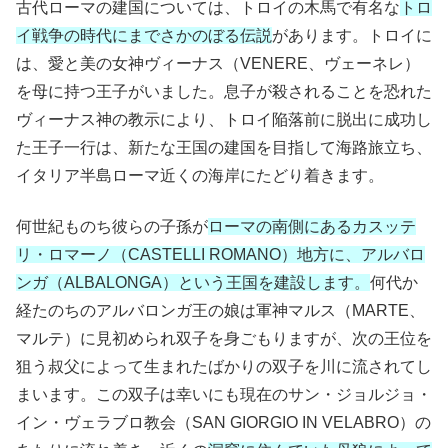
古代ローマの建国については、トロイの木馬で有名な
トロ
イ戦争の時代にまでさかのぼる伝説
があります。トロイに
は、愛と美の女神ヴィーナス（VENERE、ヴェーネレ）
を母に持つ王子がいました。息子が殺されることを恐れた
ヴィーナス神の教示により、トロイ陥落前に脱出に成功し
た王子一行は、新たな王国の建国を目指して海路旅立ち、
イタリア半島ローマ近くの海岸にたどり着きます。
何世紀ものち彼らの子孫が
ローマの南側にあるカスッテ
リ・ロマーノ（CASTELLI ROMANO）地方に、アルバロ
ンガ（ALBALONGA）という王国を建設します。
何代か
経たのちのアルバロンガ王の娘は軍神マルス（MARTE、
マルテ）に見初められ双子を身ごもりますが、次の王位を
狙う叔父によって生まれたばかりの双子を川に流されてし
まいます。この双子は幸いにも現在のサン・ジョルジョ・
イン・ヴェラブロ教会（SAN GIORGIO IN VELABRO）の