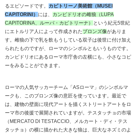
るエピソードです。
カピトリーノ美術館（MUSEI
CAPITORINI）
には、
カンピドリオの雌狼（LUPA
CAPITORINA、ルーパ・カピトリーナ）
という紀元5世紀
にエトルリア人によって作成された
ブロンズ像
がありま
す。雌狼の下で乳を飲もうしている双子は後世に付け加え
られたものですが、ローマのシンボルともいうものです。
カンピドリオにあるローマ市庁舎の左横にも、小さなコピ
ーをみることができます。
ローマの人気サッカーチーム「ASローマ」のシンボルマ
ークも、このブロンズ像の意匠を使っています。最近で
は、建物の壁面に現代アートを描くストリートアートをロ
ーマ市の後援で展開されていますが。テスタッチョの市場
（MERCATO DI TESTACCIO、メルカート・ディ・テス
タッチョ）の横に描かれた大きな狼は、巨大なネズミのよ