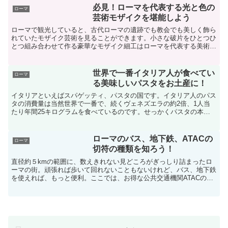
必見！ローマを代表する光と色の
ローマ
芸術モザイクを堪能しよう
ローマで観光していると、古代ローマの遺跡でも教会でも美しく飾ら
れていたモザイク芸術を見ることができます。小さな破片をひとつひ
とつ組み合わせて作る豪華なモザイク細工はローマを代表する美術の
ひとつです。ローマ皇帝の宮殿やテルマエロマエの床に描か...
世界で一番イタリア人が食べてい
ローマ
る美味しいパスタをお土産に！
イタリアといえばスパゲッティ、パスタの国です。イタリア人のパス
タの消費量は当然世界で一番で、続くヴェネズエラの約2倍、1人当
たり年間25キログラムを食べているのです。せっかくパスタの本場
イタリアに来たからには、有名なアルデンテの美味しいパス...
ローマのバス、地下鉄、ATACの
ローマ
切符の種類を知ろう！
直径約５kmの範囲に、数えきれない見どころがぎっしり詰まったロ
ーマの街。頑張れば歩いて回れないこともないけれど、バス、地下鉄
を使えれば、もっと便利。ここでは、お得な公共交通機関ATACの市
バス、地下鉄などの切符の種類、そして、美術館ともセッ...