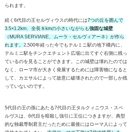
られます。
続く6代目の王セルヴィウスの時代には
7つの丘を囲んで
3.5×1.2km、全長８kmの小さいながらも
強固な城壁
（MURA SERVIANE、ムーラ・セルヴィアーネ）が作ら
れます。
2,500年経った今でもテルミニ駅の地下構内に、
テルミニ駅をチンクエチェント広場に出てすぐ右側に残っ
ているのを見ることができます。この城壁は壊れたのでは
なく、ローマ市が大きく発展するためには障害物になると
して、カエサルによって故意に破壊されたので一部しか残
っていないのです。
5代目の王の孫にあたる7代目の王タルクィニウス・スペ
ルヴスは、6代目を暗殺し強引に王位につきますが、典型
的な独裁専制君主だったために最後にはローマ人によって