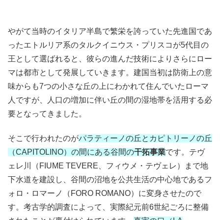
やがて当時のイタリア半島で繁栄を誇っていた先進国であ
ったエトルリア系のタルクイニウス・プリスコが5代目の
王として選ばれると、彼らの進んだ技術によりさらにロー
マは都市として発展していきます。建国当初は防衛上の意
味からも7つの小さな丘の上にわかれて住んでいたローマ
人ですが、人口の増加に伴い丘の間の湿地帯を活用する必
要となってきました。
そこで行われたのが
パラティーノの丘とカピトリーノの丘
（CAPITOLINO）の間にある谷間の
干拓事業
です。テヴ
ェレ川（FIUME TEVERE、フィウメ・テヴェレ）まで地
下水道を建設し、谷間の沼地を公共生活の中心地であるフ
ォロ・ロマーノ（FORO ROMANO）に変身させたので
す。考古学的調査によって、実際紀元前6世紀ごろに整備