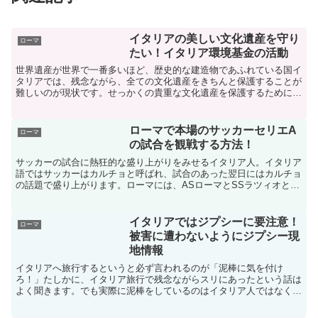
イタリアの美しい文化遺産を守り
ローマ
たい！イタリア環境基金の活動
世界遺産が世界で一番多いほど、歴史的な建造物であふれている国イ
タリアでは、残念ながら、全ての文化遺産をきちんと保護することが
難しいのが現状です。せっかくの貴重な文化遺産を保護するために、
イギリスのナショナルトラストを手本として1975年に結...
ローマで本場のサッカーセリエA
ローマ
の試合を観戦する方法！
サッカーの試合に熱狂的な盛り上がりをみせるイタリア人。イタリア
語ではサッカーはカルチョと呼ばれ、試合のあった翌日にはカルチョ
の話題で盛り上がります。ローマには、ASローマとSSラツィオとい
う二つのチームがあり、どちらもスタディオ・オリンピコ...
イタリアではジプシーに要注意！
ローマ
被害に遭わないようにジプシー現
地情報
イタリアへ旅行するというと必ず言われるのが「泥棒に気を付け
ろ！」たしかに、イタリア旅行で残念ながらスリにあったという話は
よく聞きます。でも実際に泥棒をしているのはイタリア人ではなく、
ほとんどが移民の外国人であり、特にジプシーのスリの手口は警...