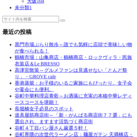
大阪
104
未分類
1
最近の投稿
黒門市場ぶらり散歩～誰でも気軽に店頭で美味しい物
が食べられる！
鶴橋市場：山亀商店・鶴橋商店・ロックヴィラ・民族
衣装店＆Le BRESSO
高津宮散策～グルメファンは見逃せない「とんど祭
り」・GROVE cafe
香港蒸籠：お子様のいるご家族にもぴったり。女子会
や宴会にも便利。
谷町中華料理店青藍～お洒落に充実の本格中華レディ
ースコースを堪能！
長堀橋女子必見のスポット
道具屋筋商店街～「新・がんばる商店街７７選」にも
選出され、ますます活気づく商店街
谷町４丁目パン屋さん厳選５軒！
谷町界隈の次世代ラーメン店：麺屋ガテン 天満橋店・