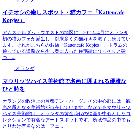
イチオシの癒しスポット・猫カフェ「Kattencafe
Kopjes」
アムステルダム・ウエストの地区に、2015年4月にオランダ
初の猫カフェが誕生し、以来多くの猫好きを魅了し続けてい
ます。それがこちらのお店「Kattencafe Kopjes」。トラムの
通っている道路から少し奥に入った住宅街にひっそりと建
つ、...
オランダ
マウリッツハイス美術館で名画に囲まれる優雅な
ひと時を
オランダの政治上の首都デン・ハーグ。その中心部には、観
光名所となる美術館が点在しています。なかでもマウリッツ
ハイス美術館は、オランダの黄金時代の絵画を中心としたコ
レクションで有名なアートスポットです。所蔵作品の中でも
とりわけ有名なのは、フェ...