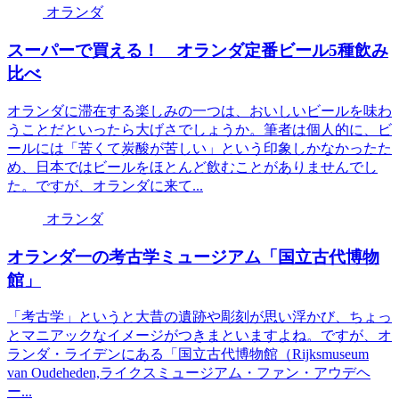
オランダ
スーパーで買える！ オランダ定番ビール5種飲み
比べ
オランダに滞在する楽しみの一つは、おいしいビールを味わ
うことだといったら大げさでしょうか。筆者は個人的に、ビ
ールには「苦くて炭酸が苦しい」という印象しかなかったた
め、日本ではビールをほとんど飲むことがありませんでし
た。ですが、オランダに来て...
オランダ
オランダ一の考古学ミュージアム「国立古代博物
館」
「考古学」というと大昔の遺跡や彫刻が思い浮かび、ちょっ
とマニアックなイメージがつきまといますよね。ですが、オ
ランダ・ライデンにある「国立古代博物館（Rijksmuseum
van Oudeheden,ライクスミュージアム・ファン・アウデヘ
ー...