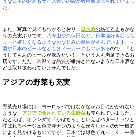
うな日本のお米もサイズ違いの袋が数種類販売されていまし
た。
また、写真で見てもわかるとおり、
日本酒
の品ぞろえ
もかな
りの充実ぶりです。
八海山や久保田など、日本酒好きならち
ょっと嬉しくなるようなおなじみの銘柄が並んでいます。甘
酒や日本のビールなども各メーカーのものがある
ので、「ど
うしてもあのビールが飲みたい！」という人も満足できるお
店です。ただ、常温では品質が維持されないような日本酒な
どは取り扱われていませんでした。
アジアの野菜も充実
野菜売り場には、ヨーロッパではなかなかお目にかかれない
ような、
アジアで食されている生野菜
も売られていました。
たとえば、オランダで「かぼちゃ」といえばバターナッツと
呼ばれるベージュ色で洋ナシのような形をしたものが一般的
によく見かけるものですが、日本では緑色で丸っこく、中身