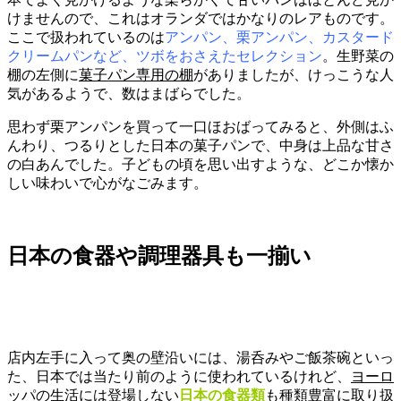
けませんので、これはオランダではかなりのレアものです。
ここで扱われているのは
アンパン、栗アンパン、カスタード
クリームパンなど、ツボをおさえたセレクション
。生野菜の
棚の左側に
菓子パン専用の棚
がありましたが、けっこうな人
気があるようで、数はまばらでした。
思わず栗アンパンを買って一口ほおばってみると、外側はふ
んわり、つるりとした日本の菓子パンで、中身は上品な甘さ
の白あんでした。子どもの頃を思い出すような、どこか懐か
しい味わいで心がなごみます。
日本の食器や調理器具も一揃い
店内左手に入って奥の壁沿いには、湯呑みやご飯茶碗といっ
た、日本では当たり前のように使われているけれど、
ヨーロ
ッパの生活には登場しない
日本の食器類
も種類豊富に取り扱