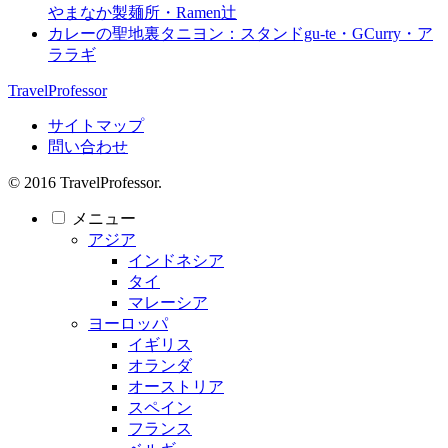
やまなか製麺所・Ramen辻
カレーの聖地裏タニヨン：スタンドgu-te・GCurry・ア
ララギ
TravelProfessor
サイトマップ
問い合わせ
© 2016 TravelProfessor.
メニュー
アジア
インドネシア
タイ
マレーシア
ヨーロッパ
イギリス
オランダ
オーストリア
スペイン
フランス