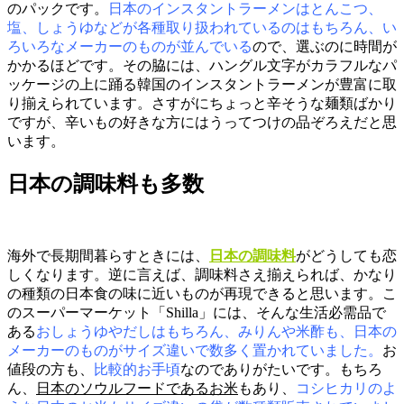
のパックです。
日本のインスタントラーメンはとんこつ、
塩、しょうゆなどが各種取り扱われているのはもちろん、い
ろいろなメーカーのものが並んでいる
ので、選ぶのに時間が
かかるほどです。その脇には、ハングル文字がカラフルなパ
ッケージの上に踊る韓国のインスタントラーメンが豊富に取
り揃えられています。さすがにちょっと辛そうな麺類ばかり
ですが、辛いもの好きな方にはうってつけの品ぞろえだと思
います。
日本の調味料も多数
海外で長期間暮らすときには、
日本の調味料
がどうしても恋
しくなります。逆に言えば、調味料さえ揃えられば、かなり
の種類の日本食の味に近いものが再現できると思います。こ
のスーパーマーケット「Shilla」には、そんな生活必需品で
ある
おしょうゆやだしはもちろん、みりんや米酢も、日本の
メーカーのものがサイズ違いで数多く置かれていました。
お
値段の方も、
比較的お手頃
なのでありがたいです。もちろ
ん、
日本のソウルフードであるお米
もあり、
コシヒカリのよ