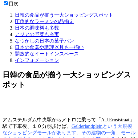
目次
日韓の食品が揃う一大ショッピングスポット
圧倒的なラーメンの品揃え
日本の調味料も多数
アジアの野菜も充実
なつかしの日本の菓子パン
日本の食器や調理器具も一揃い
開放的なイートインスペース
インフォメーション
日韓の食品が揃う一大ショッピングス
ポット
アムステルダム中央駅からメトロに乗って「A.J.Ernststraat」
駅で下車後、１０分弱歩けば、
Gelderlandplein
という大規模
なショッピングモールがあります。その建物の一角、モール