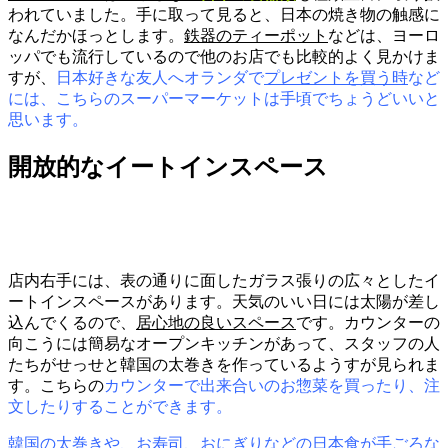
われていました。手に取って見ると、日本の焼き物の触感に
なんだかほっとします。
鉄器のティーポット
などは、ヨーロ
ッパでも流行しているので他のお店でも比較的よく見かけま
すが、
日本好きな友人へオランダで
プレゼントを買う時
など
には、こちらのスーパーマーケットは手頃でちょうどいいと
思います。
開放的なイートインスペース
店内右手には、表の通りに面したガラス張りの広々としたイ
ートインスペースがあります。天気のいい日には太陽が差し
込んでくるので、
居心地の良いスペース
です。カウンターの
向こうには簡易なオープンキッチンがあって、スタッフの人
たちがせっせと韓国の太巻きを作っているようすが見られま
す。こちらの
カウンターで出来合いのお惣菜を買ったり、注
文したりすることができます。
韓国の太巻きや、お寿司、おにぎりなどの日本食が手ごろな