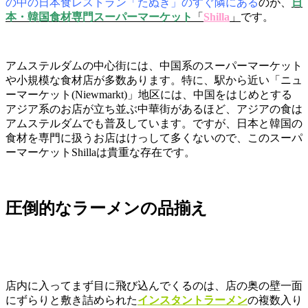
の中の日本食レストラン「たぬき」のすぐ隣にある
のが、
日
本・韓国食材専門スーパーマーケット
「
Shilla
」
です。
アムステルダムの中心街には、中国系のスーパーマーケット
や小規模な食材店が多数あります。特に、駅から近い「ニュ
ーマーケット(Niewmarkt)」地区には、中国をはじめとする
アジア系のお店が立ち並ぶ中華街があるほど、アジアの食は
アムステルダムでも普及しています。ですが、日本と韓国の
食材を専門に扱うお店はけっして多くないので、このスーパ
ーマーケットShillaは貴重な存在です。
圧倒的なラーメンの品揃え
店内に入ってまず目に飛び込んでくるのは、店の奥の壁一面
にずらりと敷き詰められた
インスタントラーメン
の複数入り