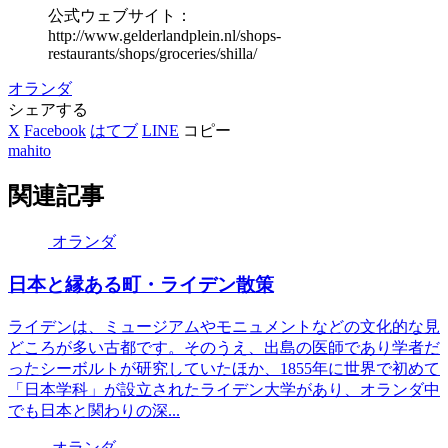
公式ウェブサイト：
http://www.gelderlandplein.nl/shops-
restaurants/shops/groceries/shilla/
オランダ
シェアする
X
Facebook
はてブ
LINE
コピー
mahito
関連記事
オランダ
日本と縁ある町・ライデン散策
ライデンは、ミュージアムやモニュメントなどの文化的な見
どころが多い古都です。そのうえ、出島の医師であり学者だ
ったシーボルトが研究していたほか、1855年に世界で初めて
「日本学科」が設立されたライデン大学があり、オランダ中
でも日本と関わりの深...
オランダ