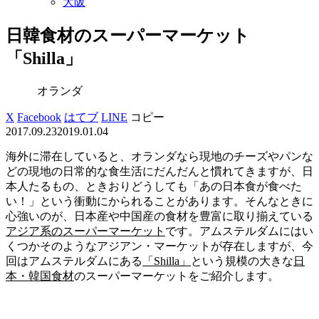
大阪
日韓食材のスーパーマーケット
「Shilla」
オランダ
X
Facebook
はてブ
LINE
コピー
2017.09.23
2019.01.04
海外に滞在していると、オランダなら現地のチーズやパンな
どの現地の日常的な食生活にだんだんと慣れてきますが、日
本人たるもの、ときおりどうしても「あの日本食が食べた
い！」という衝動にかられることがあります。そんなときに
心強いのが、日本産や中国産の食材を豊富に取り揃えている
アジア系のスーパーマーケット
です。アムステルダムにはい
くつかそのようなアジアン・マーケットが存在しますが、今
回はアムステルダムにある
「
Shilla
」
という規模の大きな
日
本・韓国食材
のスーパーマーケットをご紹介します。