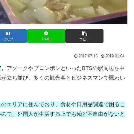
はてブ
LINE
コピー
2017.07.15
2019.01.04
ア
。アソークやプロンポンといったBTSの駅周辺を中
店が立ち並び、多くの観光客とビジネスマンで賑わい
このエリアに住んでおり、食材や日用品調達で困るこ
いので、外国人が生活する上でも殆ど不自由がないと