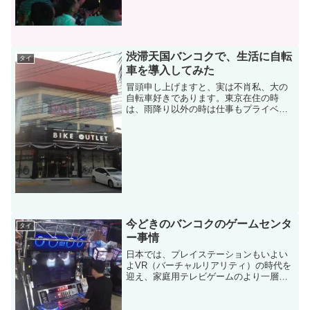
渋滞天国バンコクで、生活に自転
タイ
車を導入してみた
冒頭申し上げますと、実は不肖私、大の
自転車好きであります。東京在住の時
は、雨降り以外の時は仕事もプライベー
トも全て自転車移動。出先での打合せの
際などは、サイクルジャージを着て一人
大汗をかいており、都度周りから嫌がら
れたのも今では良い思い出で...
今どきのバンコクのゲームセンタ
タイ
ー事情
日本では、プレイステーションもいよい
よVR（バーチャルリアリティ）の時代を
迎え、家庭用テレビゲームのより一層の
進化により、お茶の間のゲームセンター
化も深く進行中といったところですが、
街中にあるゲームセンターも相変わらず