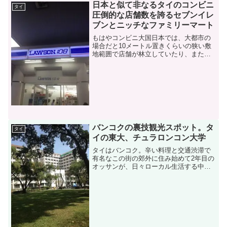
日本と似て非なるタイのコンビニ
タイ
圧倒的な店舗数を誇るセブンイレ
ブンとニッチなファミリーマート
もはやコンビニ大国日本では、大都市の
場合だと10メートル置きくらいの狭い敷
地範囲で店舗が林立していたり、また場
所によっては出店してはすぐ消えるとい
うように回転も競争もより激しくなって
いますよね。ここバンコクでも、昔なが
らの市場や大型のスーパ...
バンコクの裏技観光スポット。タ
タイ
イの東大、チュラロンコン大学
タイはバンコク。辛い料理と交通渋滞で
有名なこの街の郊外に住み始めて2年目の
オッサンが、日々ローカル生活する中で
出くわすあれやこれやを独自の視点で切
り取ってご紹介します。巷に出回ってい
る旅行ガイドなどではなかなか扱われる
ことのないレアなネタも...