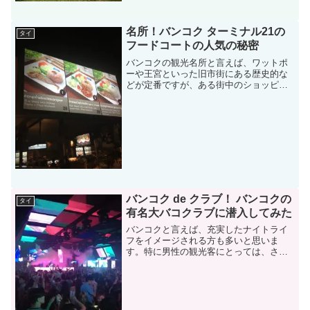
名所！バンコク ターミナル21の
タイ
フードコートの人気の秘密
バンコクの観光名所と言えば、ワットポ
ーや王宮といった旧市街にある歴史的な
どが定番ですが、ある街中のショッピン
グモール内のフードコートも堂々と観光
名所として肩を並べています。それは、
バンコク市街の中心地、BTSアソーク駅
に接続するショッピング...
バンコク de クラブ！ バンコクの
タイ
有名大バコクラブに潜入してみた
バンコクと言えば、充実したナイトライ
フをイメージされる方も多いと思いま
す。特に男性の観光客にとっては、さま
ざまなお楽しみのサービスが用意されて
おり、世界の各国からそれを目当てに観
光に来られる方も少なくありません。し
かしながら、それぞれの街の...