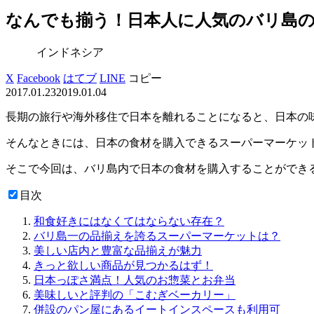
なんでも揃う！日本人に人気のバリ島
インドネシア
X
Facebook
はてブ
LINE
コピー
2017.01.23
2019.01.04
長期の旅行や海外移住で日本を離れることになると、日本の
そんなときには、日本の食材を購入できるスーパーマーケッ
そこで今回は、バリ島内で日本の食材を購入することができ
目次
和食好きにはなくてはならない存在？
バリ島一の品揃えを誇るスーパーマーケットは？
美しい店内と豊富な品揃えが魅力
きっと欲しい商品が見つかるはず！
日本っぽさ満点！人気のお惣菜とお弁当
美味しいと評判の「こむぎベーカリー」
併設のパン屋にあるイートインスペースも利用可