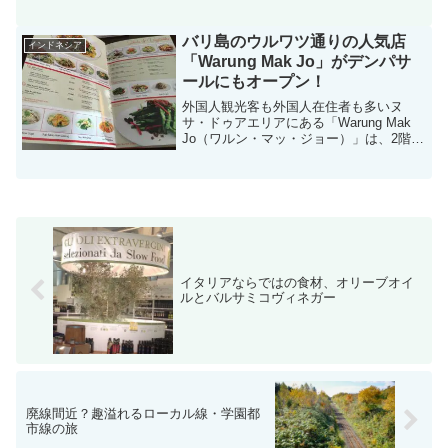
回は、バリ島随一の規模を誇る、パサー
ル・ケドンガナンをご紹介...
バリ島のウルワツ通りの人気店
インドネシア
「Warung Mak Jo」がデンパサ
ールにもオープン！
外国人観光客も外国人在住者も多いヌ
サ・ドゥアエリアにある「Warung Mak
Jo（ワルン・マッ・ジョー）」は、2階建
てのお店に、海からの爽やかな風を感じ
ることができる、屋上のガゼボ席を備え
た魅力的なお店です。この人気店が、デ
ンパサールの...
イタリアならではの食材、オリーブオイ
ルとバルサミコヴィネガー
廃線間近？趣溢れるローカル線・学園都
市線の旅