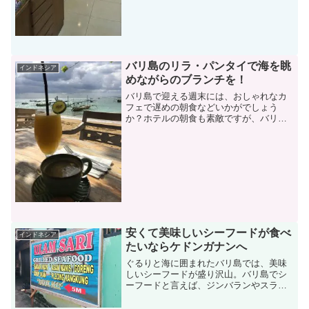
バリ島のリラ・パンタイで海を眺
インドネシア
めながらのブランチを！
バリ島で迎える週末には、おしゃれなカ
フェで遅めの朝食などいかがでしょう
か？ホテルの朝食も素敵ですが、バリ島
には、海の潮風に吹かれながらブランチ
をとるのにぴったりの場所がたくさんあ
ります。今回は、そんなブランチにぴっ
たりなお店＜リラ・パンタイ...
安くて美味しいシーフードが食べ
インドネシア
たいならケドンガナンへ
ぐるりと海に囲まれたバリ島では、美味
しいシーフードが盛り沢山。バリ島でシ
ーフードと言えば、ジンバランやスラン
ガンが有名ですが、ケドンガナンにある
魚市場の存在も忘れてはなりません。今