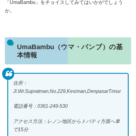
「UmaBambu」をチョイスしてみてはいかがでしょう
か。
UmaBambu（ウマ・バンブ）の基
本情報
住所：
Jl.Wr.Supratman,No.229,Kesiman,DenpasarTimur
電話番号：0361-249-530
アクセス方法：レノン地区からトパティ方面へ車
で15分