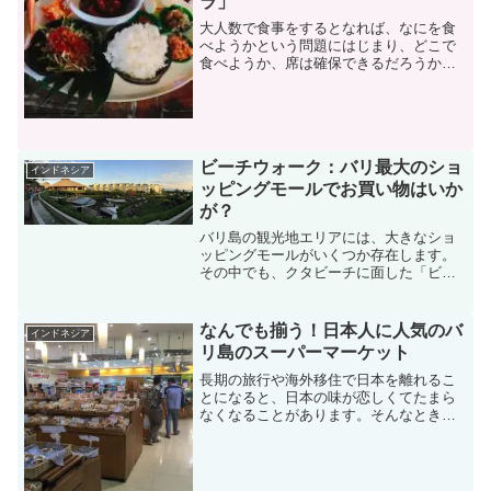
ラ」
大人数で食事をするとなれば、なにを食
べようかという問題にはじまり、どこで
食べようか、席は確保できるだろうかな
どの問題を解決しなければなりません。
もしも、それぞれに食べたいものが異な
る場合には、フードコートを利用してみ
てはいかがでしょうか？今...
ビーチウォーク：バリ最大のショ
インドネシア
ッピングモールでお買い物はいか
が？
バリ島の観光地エリアには、大きなショ
ッピングモールがいくつか存在します。
その中でも、クタビーチに面した「ビー
チウォーク」は、バリ島最大のショッピ
ングモールでいつも多くの観光客で賑わ
っています。今回は、バリ島で一番新し
なんでも揃う！日本人に人気のバ
インドネシア
く、一番大きいショピング...
リ島のスーパーマーケット
長期の旅行や海外移住で日本を離れるこ
とになると、日本の味が恋しくてたまら
なくなることがあります。そんなときに
は、日本の食材を購入できるスーパーマ
ーケットの存在がとても頼もしく思える
のではないでしょうか？そこで今回は、
バリ島内で日本の食材を購...