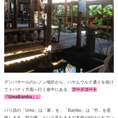
デンパサールのレノン地区から、ハヤムウルク通りを抜け
てトパティ方面へ行く途中にある、
フードコート
「UmaBambu」。
バリ語の「Uma」は「家」を、「Bambu」は「竹」を意
味します。竹の家、という見たままの名前が付けられてい