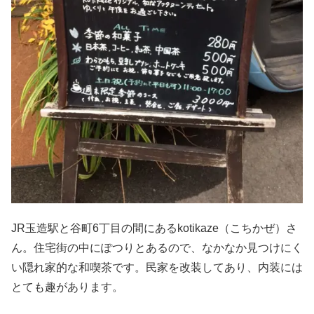
JR
玉造駅と谷町
6
丁目の間にある
kotikaze
（こちかぜ）さ
ん。住宅街の中にぽつりとあるので、なかなか見つけにく
い隠れ家的な和喫茶です。民家を改装してあり、内装には
とても趣があります。