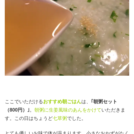
ここでいただける
おすすめ朝ごはん
は、
｢朝粥セット
（800円）｣
。
朝粥に生姜風味のあんをかけて
いただきま
す。この日はちょうど
七草粥
でした。
とても優しいお味で体が温まります。小さなおかずがたく