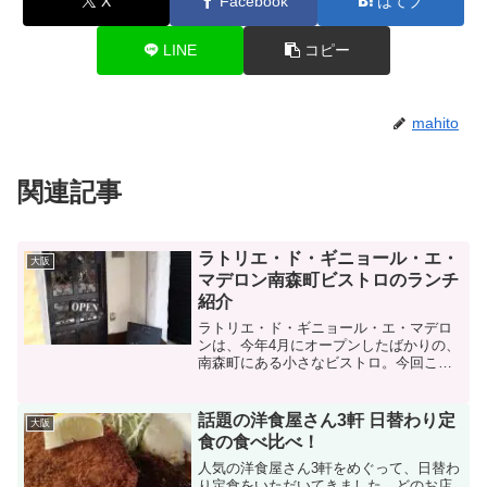
X
Facebook
はてブ
LINE
コピー
mahito
関連記事
ラトリエ・ド・ギニョール・エ・
大阪
マデロン南森町ビストロのランチ
紹介
ラトリエ・ド・ギニョール・エ・マデロ
ンは、今年4月にオープンしたばかりの、
南森町にある小さなビストロ。今回こち
らにランチで伺ってきました。国道1号線
沿いの南森町交差点を梅田方面に、１つ
目を左に入るとすぐ右手にあるカレーシ
話題の洋食屋さん3軒 日替わり定
大阪
ョップ。このカレーシ...
食の食べ比べ！
人気の洋食屋さん3軒をめぐって、日替わ
り定食をいただいてきました。どのお店