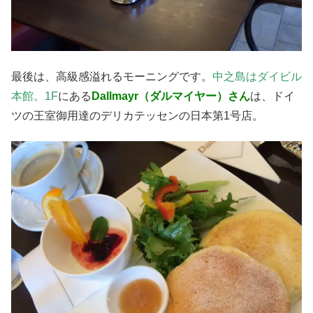
最後は、高級感溢れるモーニングです。
中之島はダイビル
本館。1F
にある
Dallmayr（ダルマイヤー）さん
は、ドイ
ツの王室御用達のデリカテッセンの日本第1号店。