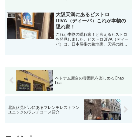
エリアの土佐堀川に面したお店には、テ
ラス席の設置されたお店がたくさん。北
浜の川床からみえる景色は、梅田のビル
大阪天満にあるビストロ
大阪
群、中之島のレトロな西洋...
DIVA（ディーバ）これが本物の
隠れ家！
これが本物の隠れ家！と言えるビストロ
を発見しました。ビストロDIVA（ディー
バ）は、日本屈指の路地裏、天満の雑居
ビル2階にあります。薄暗い階段を上る
と、大きな青い旗看板があります。訪問
した時間は13:00過ぎ。中に入ると、先客
は1組の男女の...
ベトナム屋台の雰囲気を楽しめるChao
Lua
北浜伏見ビルにあるフレンチレストラン
ユニックのランチコース紹介