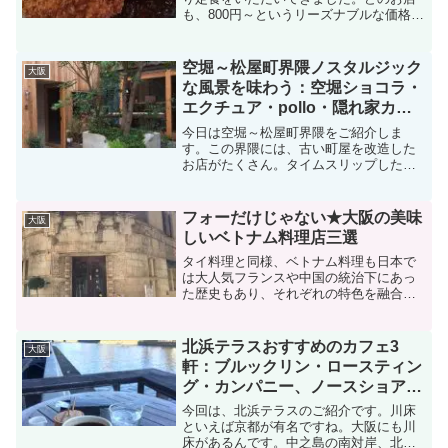
も、800円～というリーズナブルな価格。
そして、ボリューム満点で美味しくて、
大満足のランチタイムになること間違い
なし。洋食屋さんといっても、お店によ
空堀～松屋町界隈ノスタルジック
大阪
って雰囲気やお料理...
な風景を味わう：空堀ショコラ・
エクチュア・pollo・隠れ家カフ
ェ杏
今日は空堀～松屋町界隈をご紹介しま
す。この界隈には、古い町屋を改造した
お店がたくさん。タイムスリップした気
分に浸りながら、入り組んだ路地を散策
していると、迷ってしまうこともしばし
ば。空堀商店街谷町６丁目駅４番出口を
フォーだけじゃない★大阪の美味
大阪
出て、右に歩くと、空堀商店...
しいベトナム料理店三選
タイ料理と同様、ベトナム料理も日本で
は大人気フランスや中国の統治下にあっ
た歴史もあり、それぞれの特色を融合さ
せたお料理は、比較的日本人にも好まれ
るものが多いんですって。ニョクマムや
パクチーなどの食材からは、アジアンテ
北浜テラスおすすめのカフェ3
大阪
イストを存分に楽しめます...
軒：ブルックリン・ロースティン
グ・カンパニー、ノースショア、
モトコーヒー
今回は、北浜テラスのご紹介です。川床
といえば京都が有名ですね。大阪にも川
床があるんです。中之島の南対岸、北浜