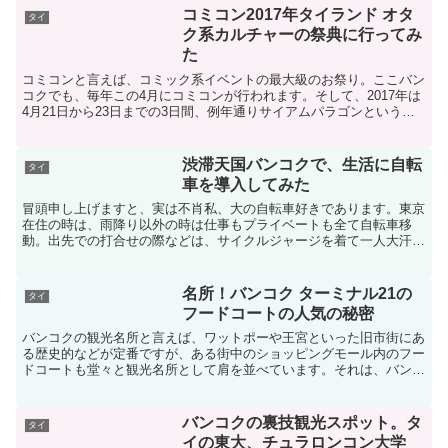
コミコン2017年タイランド オタ
タイ
ク系カルチャーの祭典に行ってみ
た
コミコンと言えば、コミック系イベントの最大級のお祭り。ここバン
コクでも、毎年この4月にコミコンが行われます。そして、2017年は
4月21日から23日までの3日間、例年通りサイアムパラゴンという超
都会のド真ん中の商業ビルのイベントスペースで行...
渋滞天国バンコクで、生活に自転
タイ
車を導入してみた
冒頭申し上げますと、実は不肖私、大の自転車好きであります。東京
在住の時は、雨降り以外の時は仕事もプライベートも全て自転車移
動。出先での打合せの際などは、サイクルジャージを着て一人大汗を
かいており、都度周りから嫌がられたのも今では良い思い出で...
名所！バンコク ターミナル21の
タイ
フードコートの人気の秘密
バンコクの観光名所と言えば、ワットポーや王宮といった旧市街にあ
る歴史的などが定番ですが、ある街中のショッピングモール内のフー
ドコートも堂々と観光名所として肩を並べています。それは、バンコ
ク市街の中心地、BTSアソーク駅に接続するショッピング...
バンコクの裏技観光スポット。タ
タイ
イの東大、チュラロンコン大学