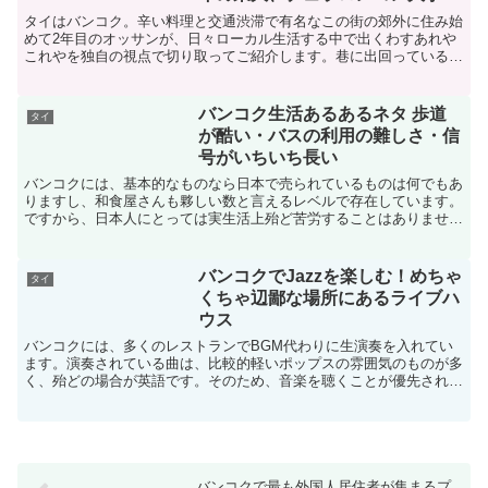
タイはバンコク。辛い料理と交通渋滞で有名なこの街の郊外に住み始
めて2年目のオッサンが、日々ローカル生活する中で出くわすあれや
これやを独自の視点で切り取ってご紹介します。巷に出回っている旅
行ガイドなどではなかなか扱われることのないレアなネタも...
バンコク生活あるあるネタ 歩道
タイ
が酷い・バスの利用の難しさ・信
号がいちいち長い
バンコクには、基本的なものなら日本で売られているものは何でもあ
りますし、和食屋さんも夥しい数と言えるレベルで存在しています。
ですから、日本人にとっては実生活上殆ど苦労することはありませ
ん。また、大型のショッピングモールもあっちこっちにありま...
バンコクでJazzを楽しむ！めちゃ
タイ
くちゃ辺鄙な場所にあるライブハ
ウス
バンコクには、多くのレストランでBGM代わりに生演奏を入れてい
ます。演奏されている曲は、比較的軽いポップスの雰囲気のものが多
く、殆どの場合が英語です。そのため、音楽を聴くことが優先される
いわゆるライブハウスというタイプのお店が少ないように思...
バンコクで最も外国人居住者が集まるプ