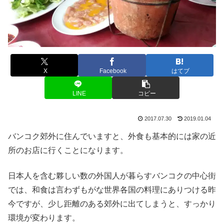
X
Facebook
はてブ
LINE
コピー
2017.07.30
2019.01.04
バンコク郊外に住んでいますと、外食も基本的には家の近
所のお店に行くことになります。
日本人を含む夥しい数の外国人が暮らすバンコクの中心街
では、和食は言わずもがな世界各国の料理にありつける昨
今ですが、少し距離のある郊外に出てしまうと、すっかり
環境が変わります。