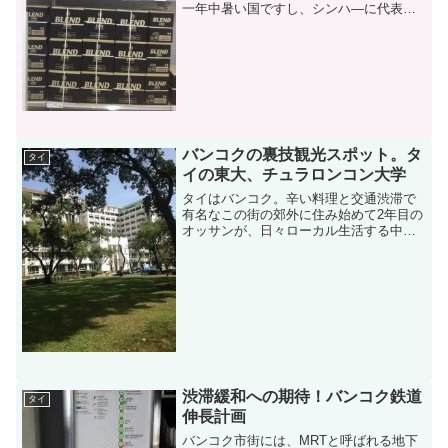
一年中暑い国ですし、シンハ―に代表さ
れるように、タイ国産のビールが数種類
あって、それぞれまずまずの実力がある
ので圧倒的にビールが好まれるわけです
が、実はそれ以外も結構い...
バンコクの裏技観光スポット。タ
タイ
イの東大、チュラロンコン大学
タイはバンコク。辛い料理と交通渋滞で
有名なこの街の郊外に住み始めて2年目の
オッサンが、日々ローカル生活する中で
出くわすあれやこれやを独自の視点で切
り取ってご紹介します。巷に出回ってい
る旅行ガイドなどではなかなか扱われる
ことのないレアなネタも...
渋滞緩和への期待！バンコク鉄道
タイ
伸長計画
バンコク市街には、MRTと呼ばれる地下