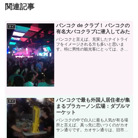
関連記事
バンコク de クラブ！ バンコクの
タイ
有名大バコクラブに潜入してみた
バンコクと言えば、充実したナイトライ
フをイメージされる方も多いと思いま
す。特に男性の観光客にとっては、さま
ざまなお楽しみのサービスが用意されて
おり、世界の各国からそれを目当てに観
光に来られる方も少なくありません。し
かしながら、それぞれの街の...
バンコクで最も外国人居住者が集
タイ
まるプラカーノン広場：ダブルマ
ーケット
バンコクの中で白人に最も人気が有る場
所と言えば、真っ先に思いつくのがカオ
サン通りです。カオサン通りは、旧市街
地域や王宮の近くに位置し、古くからバ