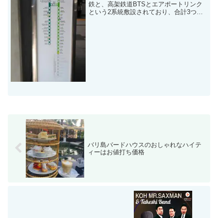
鉄と、高架鉄道BTSとエアポートリンク
という2系統敷設されており、合計3つの
ラインの鉄道が走っています。逆に言え
ば電車はその3本だけで、それ以外はバス
を含めて全て道路を利用するため、世界
有数の交通渋滞を...
バリ島バードハウスのおしゃれなハイテ
ィーはお値打ち価格