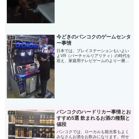
ックパッカーの聖地として白人を中心と
した外国人旅行者に親しまれています。
実際に足を運んでみると、...
今どきのバンコクのゲームセンタ
タイ
ー事情
日本では、プレイステーションもいよい
よVR（バーチャルリアリティ）の時代を
迎え、家庭用テレビゲームのより一層の
進化により、お茶の間のゲームセンター
化も深く進行中といったところですが、
街中にあるゲームセンターも相変わらず
の人気ぶりです。その点...
バンコクのハードリカー事情とお
タイ
すすめ5選 飲まれるお酒の種類と
値段
バンコクでは、ローカルも観光客もよく
みなさんお酒をお飲みになります。何せ