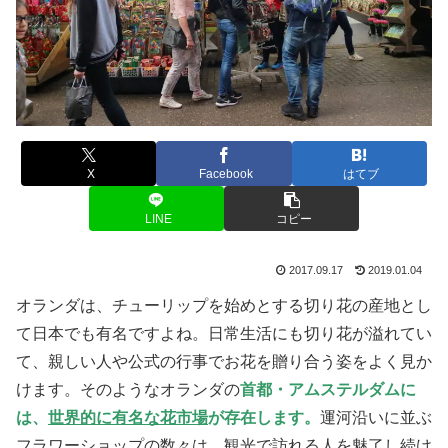
X
Facebook
はてブ
LINE
コピー
2017.09.17
2019.01.04
オランダは、チューリップを始めとする切り花の産地とし
て日本でも有名ですよね。日常生活にも切り花が溢れてい
て、親しい人や公式の行事でお花を贈り合う姿をよく見か
けます。そのようなオランダの
首都・アムステルダムに
は、
世界的に有名な花市場
が存在します。
運河沿いに並ぶ
フラワーショップの数々は、観光で訪れる人を魅了し続け