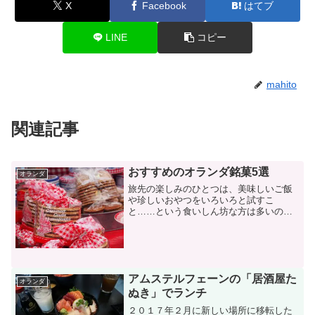
X
Facebook
はてブ
LINE
コピー
mahito
関連記事
おすすめのオランダ銘菓5選
オランダ
旅先の楽しみのひとつは、美味しいご飯
や珍しいおやつをいろいろと試すこ
と……という食いしん坊な方は多いので
はないでしょうか。かくいう私もその一
人です！この記事では、現地の人々にも
愛されているオランダの郷土菓子から5種
類をご紹介いたします。オラ...
アムステルフェーンの「居酒屋た
オランダ
ぬき」でランチ
２０１７年２月に新しい場所に移転した