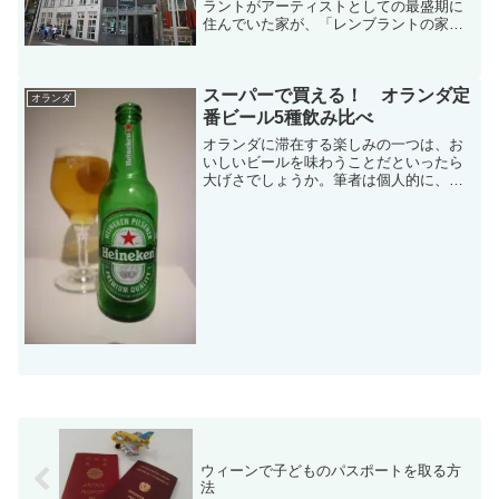
ラントがアーティストとしての最盛期に
住んでいた家が、「レンブラントの家」
というミュージアムとして一般公開され
ていることをご存知でしょうか。その場
所は、アムステルダム中央駅から徒歩10
スーパーで買える！ オランダ定
分ほどの場所にあります...
オランダ
番ビール5種飲み比べ
オランダに滞在する楽しみの一つは、お
いしいビールを味わうことだといったら
大げさでしょうか。筆者は個人的に、ビ
ールには「苦くて炭酸が苦しい」という
印象しかなかったため、日本ではビール
をほとんど飲むことがありませんでし
た。ですが、オランダに来て...
ウィーンで子どものパスポートを取る方
法