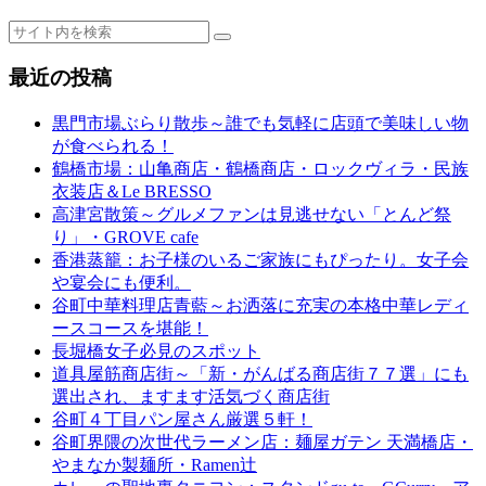
最近の投稿
黒門市場ぶらり散歩～誰でも気軽に店頭で美味しい物
が食べられる！
鶴橋市場：山亀商店・鶴橋商店・ロックヴィラ・民族
衣装店＆Le BRESSO
高津宮散策～グルメファンは見逃せない「とんど祭
り」・GROVE cafe
香港蒸籠：お子様のいるご家族にもぴったり。女子会
や宴会にも便利。
谷町中華料理店青藍～お洒落に充実の本格中華レディ
ースコースを堪能！
長堀橋女子必見のスポット
道具屋筋商店街～「新・がんばる商店街７７選」にも
選出され、ますます活気づく商店街
谷町４丁目パン屋さん厳選５軒！
谷町界隈の次世代ラーメン店：麺屋ガテン 天満橋店・
やまなか製麺所・Ramen辻