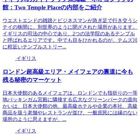
館：Two Temple Placeの内部をご紹介
ウエストエンドの雑踏とビジネスマンが急ぎ足で行き交うシ
テイの狭間に、別世界のように閉ざされた場所があります。
イギリスの司法の中心であり、2つの法学院のあるテンプル
と呼ばれるエリアです。中でも目をひかれるのが、テムズ川
に程近いテンプルストリー...
イギリス
ロンドン超高級エリア・メイフェアの裏道に今も
残る秘密のマーケット
日本大使館のあるメイフェアは、ロンドンでも指折りの一等
地バッキンガム宮殿に隣接する広大なグリーンパークの道向
かいは、日本大使館の他、最高級ホテルや企業の本社、高級
商品を扱う老舗やレストランが並び、一般庶民には縁のない
場所のように思えますが、...
イギリス