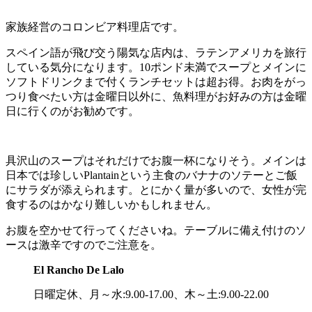
家族経営のコロンビア料理店です。
スペイン語が飛び交う陽気な店内は、ラテンアメリカを旅行
している気分になります。10ポンド未満でスープとメインに
ソフトドリンクまで付くランチセットは超お得。お肉をがっ
つり食べたい方は金曜日以外に、魚料理がお好みの方は金曜
日に行くのがお勧めです。
具沢山のスープはそれだけでお腹一杯になりそう。メインは
日本では珍しいPlantainという主食のバナナのソテーとご飯
にサラダが添えられます。とにかく量が多いので、女性が完
食するのはかなり難しいかもしれません。
お腹を空かせて行ってくださいね。テーブルに備え付けのソ
ースは激辛ですのでご注意を。
El Rancho De Lalo
日曜定休、月～水:9.00-17.00、木～土:9.00-22.00