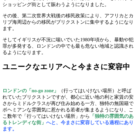
ショッピング街として賑わうようになりました。
その後、第二次世界大戦後の移民政策により、アフリカとカ
リブ海周辺からの移民がブリクストンに集中するようになり
ます。
そしてイギリスが不況に喘いでいた1980年頃から、暴動や犯
罪が多発する、ロンドンの中でも最も危ない地域と認識され
るようになります。
ユニークなエリアへと今まさに変容中
ロンドンの「no-go zone」
（行ってはいけない場所）と呼ば
れていたブリクストンですが、都心に近い地の利と家賃の安
さからミドルクラスが再び住み始める一方、独特の無国籍で
ボヘミアンな雰囲気に惹かれる若者が集まるようになり、こ
こ数年で「行ってはいけない場所」から
「独特の雰囲気のあ
るトレンディな街」
へと、今まさに変容している過程にあり
ます。