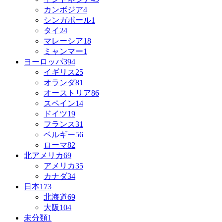
カンボジア
4
シンガポール
1
タイ
24
マレーシア
18
ミャンマー
1
ヨーロッパ
394
イギリス
25
オランダ
81
オーストリア
86
スペイン
14
ドイツ
19
フランス
31
ベルギー
56
ローマ
82
北アメリカ
69
アメリカ
35
カナダ
34
日本
173
北海道
69
大阪
104
未分類
1