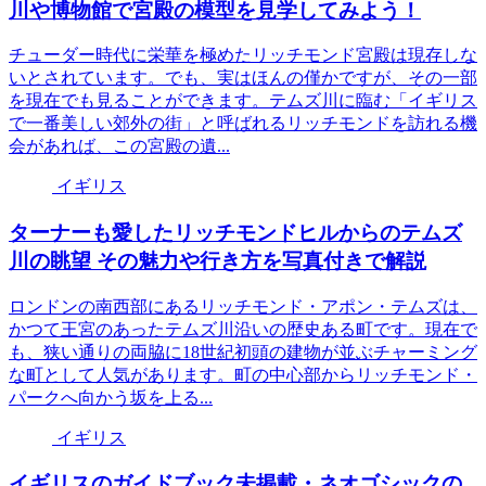
川や博物館で宮殿の模型を見学してみよう！
チューダー時代に栄華を極めたリッチモンド宮殿は現存しな
いとされています。でも、実はほんの僅かですが、その一部
を現在でも見ることができます。テムズ川に臨む「イギリス
で一番美しい郊外の街」と呼ばれるリッチモンドを訪れる機
会があれば、この宮殿の遺...
イギリス
ターナーも愛したリッチモンドヒルからのテムズ
川の眺望 その魅力や行き方を写真付きで解説
ロンドンの南西部にあるリッチモンド・アポン・テムズは、
かつて王宮のあったテムズ川沿いの歴史ある町です。現在で
も、狭い通りの両脇に18世紀初頭の建物が並ぶチャーミング
な町として人気があります。町の中心部からリッチモンド・
パークへ向かう坂を上る...
イギリス
イギリスのガイドブック未掲載・ネオゴシックの