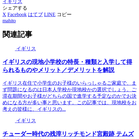
イギリス
シェアする
X
Facebook
はてブ
LINE
コピー
mahito
関連記事
イギリス
イギリスの現地小学校の特長・種類と入学して得
られるものやメリット／デメリットを解説
イギリス在住で小学生のお子様のいらっしゃるご家庭で、ま
ず問題になるのは日本人学校か現地校かの選択でしょう。ご
滞在期間やお子様がどちらの国で進学する予定なのかでお決
めになる方が多い事と思います。この記事では、現地校をお
考えの皆様に、イギリスの...
イギリス
チューダー時代の残滓リッチモンド宮殿跡 テムズ