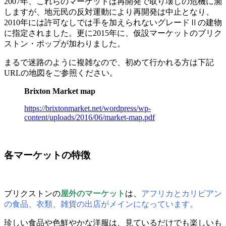
2007年、これらのマーケットは再開発で取り壊しの危機に瀕
しますが、地元民の反対運動により再開発は中止となり、
2010年には許可なしでは手を加えられないグレードⅡの建物
に指定されました。更に2015年に、仮設マーケットのブリク
ストン・ポップが加わりました。
まるで迷路のように複雑なので、初めて行かれる方は下記
URLの地図をご参照ください。
Brixton Market map
https://brixtonmarket.net/wordpress/wp-
content/uploads/2016/06/market-map.pdf
各マーケットの特徴
ブリクストンの
屋外のマーケット
は、
アフリカとカリビアン
の食品、衣類、雑貨の出店がメインになっています。
珍しい食品や色鮮やかな洋服は、見ているだけでも楽しいも