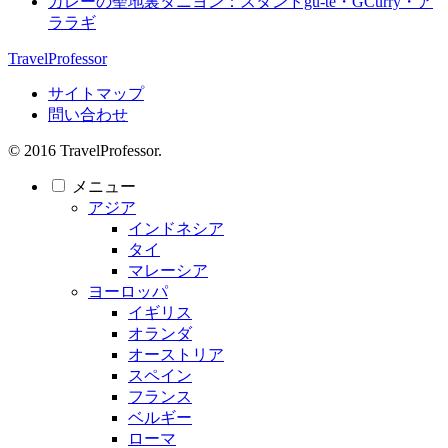
カレーの聖地裏タニヨン：スタンドgu-te・GCurry・ア
ララギ
TravelProfessor
サイトマップ
問い合わせ
© 2016 TravelProfessor.
メニュー
アジア
インドネシア
タイ
マレーシア
ヨーロッパ
イギリス
オランダ
オーストリア
スペイン
フランス
ベルギー
ローマ