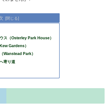
次
Osterley Park House）
w Gardens）
nstead Park）
へ寄り道