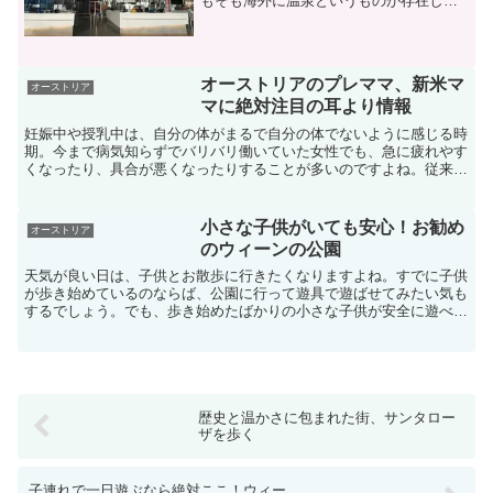
もそも海外に温泉というものが存在して
いるのでしょうか？日本の温泉とは楽し
み方がちょっぴり違いますが、オースト
リアには温泉が存在します。そして、オ
ーストリア人はみんな温泉...
オーストリアのプレママ、新米マ
オーストリア
マに絶対注目の耳より情報
妊娠中や授乳中は、自分の体がまるで自分の体でないように感じる時
期。今まで病気知らずでバリバリ働いていた女性でも、急に疲れやす
くなったり、具合が悪くなったりすることが多いのですよね。従来の
ように元気に働けなくなると、勤勉な日本人は罪悪感を感じ...
小さな子供がいても安心！お勧め
オーストリア
のウィーンの公園
天気が良い日は、子供とお散歩に行きたくなりますよね。すでに子供
が歩き始めているのならば、公園に行って遊具で遊ばせてみたい気も
するでしょう。でも、歩き始めたばかりの小さな子供が安全に遊べる
公園って、ウィーンにはあるのでしょうか？今回は、ウィー...
歴史と温かさに包まれた街、サンタロー
ザを歩く
子連れで一日遊ぶなら絶対ここ！ウィー