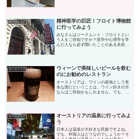
車で移動したり、電車やバス を乗り継い
で移動するより、自転車で移動する方が
ずっと早い、なんてことがあるんです。
とは言っても、観光にわ...
精神医学の巨匠！フロイト博物館
オーストリア
に行ってみよう
みなさんはジークムント・フロイトとい
う人をご存知ですか？医学や心理学を学
んだ人なら必ず聞いたことのある名前で
はないでしょうか。フロイトはオースト
リア出身で、精神医学者、精神分析者ま
た精神科医として活躍した人です。ウィ
ーンの9区には、そのフロ...
ウィーンで美味しいビールを飲む
オーストリア
のにお勧めのレストラン
オーストリアは、ワインの産地として有
名な国だということは、ワイン好きの方
ならばご存知かもしれません。でも、オ
ーストリアがワインだけでなくビールも
美味しい国だということを知っている人
は少ないのではないでしょうか？今日は
ビールも食事も美味しくて...
オーストリアの温泉に行ってみよ
オーストリア
う
日本人は温泉が大好きな民族ですよね。
でも、外国人はどうなのでしょうか？そ