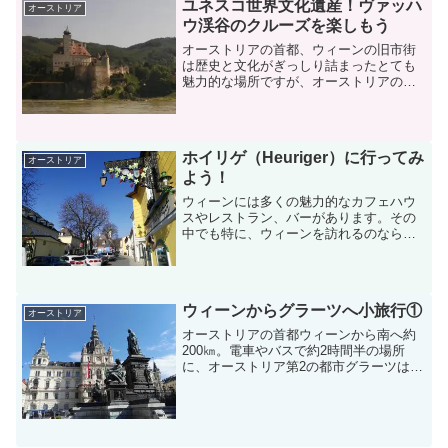
ユネスコ世界文化遺産！ヴァッハ
オーストリア
ウ渓谷のクルーズを楽しもう
オーストリアの首都、ウィーンの旧市街
は歴史と文化がぎっしり詰まったとても
魅力的な場所ですが、オーストリアの魅
力は都市部だけにあるわけではありませ
ん。オーストリアの郊外にあるメルクか
らクレムスに至る地域は「ヴァッハウ渓
谷」と呼ばれており、自然...
ホイリゲ（Heuriger）に行ってみ
オーストリア
よう！
ウィーンには多くの魅力的なカフェハウ
スやレストラン、バーがあります。その
中でも特に、ウィーンを訪れるのならば
是非一度は訪れて頂きたい場所が「ホイ
リゲ」という酒場です。酒場、というと
ちょっと聞こえは悪いかもしれません
が、実際は独特な雰囲気のカ...
ウィーンからグラーツへ小旅行①
オーストリア
オーストリアの首都ウィーンから南へ約
200㎞。電車やバスで約2時間半の場所
に、オーストリア第2の都市グラーツはあ
ります。古い石畳の情緒ある小道、高台
から見下ろすレンガ色の屋根の美しい町
並み、おしゃれでモダンな建築物・・。
地方の小都市と侮るこ...