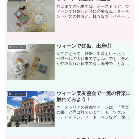
前回までの記事では、オーストリア、ウ
ィーンで妊娠した時に必要なムッターキ
ントパスの検診と、様々なプライベート
の検査についてご紹介してきました。今
回は、オーストリアで妊娠中にできるこ
と、また、やっておくと便利なことにつ
いてお話ししていきたいと...
ウィーンで妊娠、出産①
オーストリア
女性にとって、妊娠、出産といったら、
一世一代の大仕事ですよね。でも、それ
が住み慣れた日本でなく海外で、となっ
たら不安も一層のことかと思います。
「ウィーンで妊娠、出産」では、オース
トリア、ウィーンで妊娠、出産をするこ
とになるプレママや新米ママ...
ウィーン楽友協会で一流の音楽に
オーストリア
触れてみよう！
オーストリアの首都ウィーンは、「音楽
の都」と呼ばれています。モーツァル
ト、ハイドン、ベートーベンなど、偉大
な音楽家たちが生活をし、音楽を奏でた
この街では、今でも一流の音楽家たちに
よる、多くのクラシック音楽の演奏会が
開かれています。今回は、ウ...