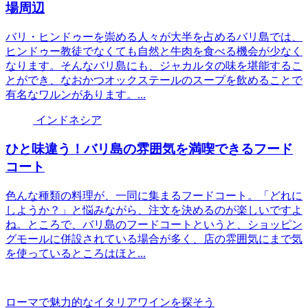
場周辺
バリ・ヒンドゥーを崇める人々が大半を占めるバリ島では、
ヒンドゥー教徒でなくても自然と牛肉を食べる機会が少なく
なります。そんなバリ島にも、ジャカルタの味を堪能するこ
とができ、なおかつオックステールのスープを飲めることで
有名なワルンがあります。...
インドネシア
ひと味違う！バリ島の雰囲気を満喫できるフード
コート
色んな種類の料理が、一同に集まるフードコート。「どれに
しようか？」と悩みながら、注文を決めるのが楽しいですよ
ね。ところで、バリ島のフードコートというと、ショッピン
グモールに併設されている場合が多く、店の雰囲気にまで気
を使っているところはほと...
ローマで魅力的なイタリアワインを探そう