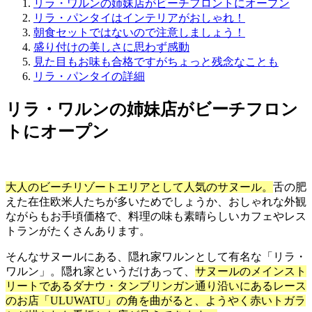
リラ・ワルンの姉妹店がビーチフロントにオープン
リラ・パンタイはインテリアがおしゃれ！
朝食セットではないので注意しましょう！
盛り付けの美しさに思わず感動
見た目もお味も合格ですがちょっと残念なことも
リラ・パンタイの詳細
リラ・ワルンの姉妹店がビーチフロン
トにオープン
大人のビーチリゾートエリアとして人気のサヌール。
舌の肥
えた在住欧米人たちが多いためでしょうか、おしゃれな外観
ながらもお手頃価格で、料理の味も素晴らしいカフェやレス
トランがたくさんあります。
そんなサヌールにある、
隠れ家ワルンとして有名な「リラ・
ワルン」。
隠れ家というだけあって、
サヌールのメインスト
リートであるダナウ・タンブリンガン通り沿いにあるレース
のお店「ULUWATU」の角を曲がると、ようやく赤いトガラ