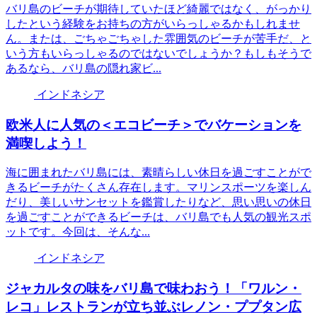
バリ島のビーチが期待していたほど綺麗ではなく、がっかり
したという経験をお持ちの方がいらっしゃるかもしれませ
ん。または、ごちゃごちゃした雰囲気のビーチが苦手だ、と
いう方もいらっしゃるのではないでしょうか？もしもそうで
あるなら、バリ島の隠れ家ビ...
インドネシア
欧米人に人気の＜エコビーチ＞でバケーションを
満喫しよう！
海に囲まれたバリ島には、素晴らしい休日を過ごすことがで
きるビーチがたくさん存在します。マリンスポーツを楽しん
だり、美しいサンセットを鑑賞したりなど、思い思いの休日
を過ごすことができるビーチは、バリ島でも人気の観光スポ
ットです。今回は、そんな...
インドネシア
ジャカルタの味をバリ島で味わおう！「ワルン・
レコ」レストランが立ち並ぶレノン・ププタン広