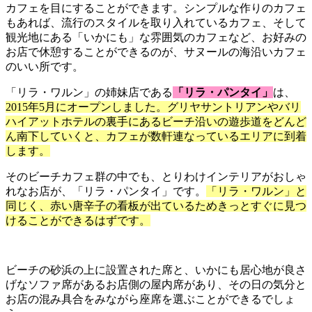
カフェを目にすることができます。シンプルな作りのカフェ
もあれば、流行のスタイルを取り入れているカフェ、そして
観光地にある「いかにも」な雰囲気のカフェなど、お好みの
お店で休憩することができるのが、サヌールの海沿いカフェ
のいい所です。
「リラ・ワルン」の姉妹店である
「リラ・パンタイ」
は、
2015年5月にオープンしました。グリヤサントリアンやバリ
ハイアットホテルの裏手にあるビーチ沿いの遊歩道をどんど
ん南下していくと、カフェが数軒連なっているエリアに到着
します。
そのビーチカフェ群の中でも、とりわけインテリアがおしゃ
れなお店が、「リラ・パンタイ」です。
「リラ・ワルン」と
同じく、赤い唐辛子の看板が出ているためきっとすぐに見つ
けることができるはずです。
ビーチの砂浜の上に設置された席と、いかにも居心地が良さ
げなソファ席があるお店側の屋内席があり、その日の気分と
お店の混み具合をみながら座席を選ぶことができるでしょ