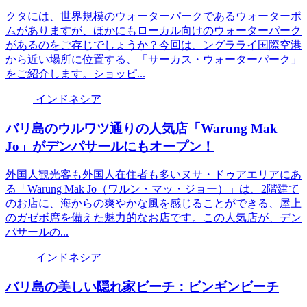
クタには、世界規模のウォーターパークであるウォーターボ
ムがありますが、ほかにもローカル向けのウォーターパーク
があるのをご存じでしょうか？今回は、ングラライ国際空港
から近い場所に位置する、「サーカス・ウォーターパーク」
をご紹介します。ショッピ...
インドネシア
バリ島のウルワツ通りの人気店「Warung Mak
Jo」がデンパサールにもオープン！
外国人観光客も外国人在住者も多いヌサ・ドゥアエリアにあ
る「Warung Mak Jo（ワルン・マッ・ジョー）」は、2階建て
のお店に、海からの爽やかな風を感じることができる、屋上
のガゼボ席を備えた魅力的なお店です。この人気店が、デン
パサールの...
インドネシア
バリ島の美しい隠れ家ビーチ：ビンギンビーチ