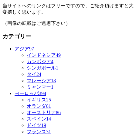
当サイトへのリンクはフリーですので、ご紹介頂けますと大
変嬉しく思います。
（画像の転載はご遠慮下さい）
カテゴリー
アジア
97
インドネシア
49
カンボジア
4
シンガポール
1
タイ
24
マレーシア
18
ミャンマー
1
ヨーロッパ
394
イギリス
25
オランダ
81
オーストリア
86
スペイン
14
ドイツ
19
フランス
31