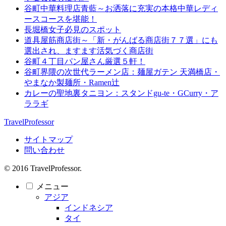
谷町中華料理店青藍～お洒落に充実の本格中華レディ
ースコースを堪能！
長堀橋女子必見のスポット
道具屋筋商店街～「新・がんばる商店街７７選」にも
選出され、ますます活気づく商店街
谷町４丁目パン屋さん厳選５軒！
谷町界隈の次世代ラーメン店：麺屋ガテン 天満橋店・
やまなか製麺所・Ramen辻
カレーの聖地裏タニヨン：スタンドgu-te・GCurry・ア
ララギ
TravelProfessor
サイトマップ
問い合わせ
© 2016 TravelProfessor.
メニュー
アジア
インドネシア
タイ