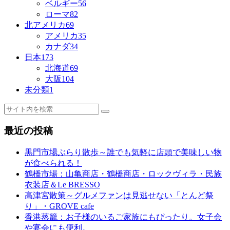
ベルギー
56
ローマ
82
北アメリカ
69
アメリカ
35
カナダ
34
日本
173
北海道
69
大阪
104
未分類
1
最近の投稿
黒門市場ぶらり散歩～誰でも気軽に店頭で美味しい物
が食べられる！
鶴橋市場：山亀商店・鶴橋商店・ロックヴィラ・民族
衣装店＆Le BRESSO
高津宮散策～グルメファンは見逃せない「とんど祭
り」・GROVE cafe
香港蒸籠：お子様のいるご家族にもぴったり。女子会
や宴会にも便利。