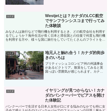
も新生活が始まる季節ですね。新しい学
校、職場へ向かうために引っ...
Westjetとは？カナダのLCC航空
カナダ
でサンフランシスコまで行ってみ
た体験談
みなさんは旅行などで飛行機を利用するとき、どの航空会社を利用す
るでしょうか？海外生活が長く日本と滞在国との往復で何度も飛行機
を利用する方や、様々な国に旅行をしていてたくさんのフライトを経
験してきた方などフライトへのこだわりを持った方に出会う...
地元人と触れ合う！カナダ的街歩
カナダ
きのいろは
ブリティッシュコロンビア州の州議事会
があるビクトリア。散策をしてみると英
国っぽい雰囲気が感じられます。カナダ
での滞在も早、１０ヶ月が過ぎようとし
ている筆者です。カナダで生活していて
感じることを一言で表すと「何となく感
じるアットホーム感」。私...
イヤリングが見つからない！カナ
カナダ
ダのバンクーバーでピアスを開け
た体験記
バンクーバーで生活する日本人女性が口にする悩みのなかでも特に女
子会で盛り上がるのはバンクーバーでのファッションの話題！服をど