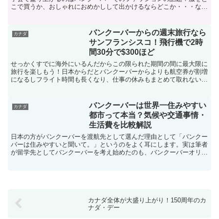
こで買うか、おしゃれにおめかしして出かけるならどこか・・・など
話は尽きませんが、度々困った声があがるのがアクセサリー...
バンクーバーからの週末旅行なら
カナダ
サンフランシスコ！飛行機で2時
間30分で$300ほど
せっかくすでに海外にいるんだからこの限られた期間の間に最大限に
旅行を楽しもう！日本からだとバンクーバーからよりも航空券が割増
になるしフライト時間も長くなり、仕事の休みもまとめて取れない。
なんてバンクーバーから飛び出して、旅行へよく行く！とい...
バンクーバーは世界一住みやすい
カナダ
都市って本当？気候や交通事情・
生活費を比較解説
日本の方がバンクーバーを渡航先として選んだ理由として「バンクー
バーは住みやすいと聞いて。」というのをよく耳にします。実は筆者
が留学先としてバンクーバーを考え始めたのも、バンクーバーオリン
ピックが話題になった頃にテレビ番組で「バンクーバーは世...
カナダ全体が大盛り上がり！150周年のカ
ナダ・デー