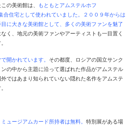
たこの美術館は、
もともとアムステルホフ
ための集合住宅として使われていました。２００９年からは
番目に大きな美術館として、多くの美術ファンを魅了
はなく、地元の美術ファンやアーティストも一目置く
す。
マで開かれています。
その都度、ロシアの国立サンク
ョンの中から主題に沿って選ばれた作品がアムステル
国外ではあまり知られていない隠れた名作をアムステ
す。
とミュージアムカード所持者は無料。
特別展がある場