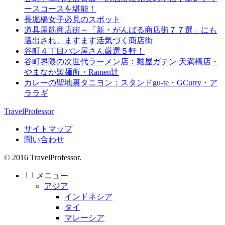
ースコースを堪能！
長堀橋女子必見のスポット
道具屋筋商店街～「新・がんばる商店街７７選」にも
選出され、ますます活気づく商店街
谷町４丁目パン屋さん厳選５軒！
谷町界隈の次世代ラーメン店：麺屋ガテン 天満橋店・
やまなか製麺所・Ramen辻
カレーの聖地裏タニヨン：スタンドgu-te・GCurry・ア
ララギ
TravelProfessor
サイトマップ
問い合わせ
© 2016 TravelProfessor.
メニュー
アジア
インドネシア
タイ
マレーシア