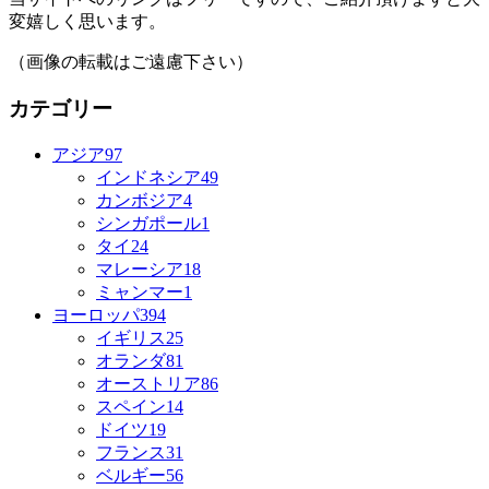
変嬉しく思います。
（画像の転載はご遠慮下さい）
カテゴリー
アジア
97
インドネシア
49
カンボジア
4
シンガポール
1
タイ
24
マレーシア
18
ミャンマー
1
ヨーロッパ
394
イギリス
25
オランダ
81
オーストリア
86
スペイン
14
ドイツ
19
フランス
31
ベルギー
56