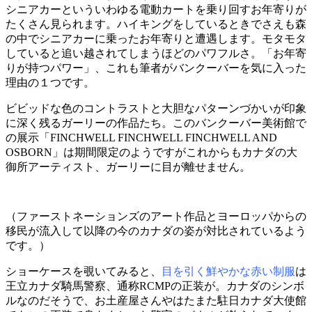
シニアカーといういわゆる電動カートを乗り回すお年寄りが
たくさん見られます。ハイキングをしているときでさえも森
の中でシニアカーに乗ったお年寄りと遭遇します。モタモタ
していると追い越されてしまうほどのパワフルさ。「お年寄
りが持つパワー」、これも筆者がバンクーバーを気に入った
理由の１つです。
ビビッドな色のコントラストと大胆なパターンづかいが印象
に深く残るガーリーの作品たち。このバンクーバー美術館で
の展示「FINCHWELL FINCHWELL FINCHWELL AND
OSBORN」は期間限定のようですがこれからもカナダの大
御所アーティスト、ガーリーに目が離せません。
（ファーストネーションズのアート作品とヨーロッパからの
移民が流入して以降の今のカナダの姿が対比されているよう
です。）
ショーケースを覗いてみると、
目を引く鮮やかな赤い制服
は
王立カナダ騎馬警察、通称RCMPの正装が。カナダのシンボ
ルなのだそうで、お土産屋さんやはたまた駐日カナダ大使館