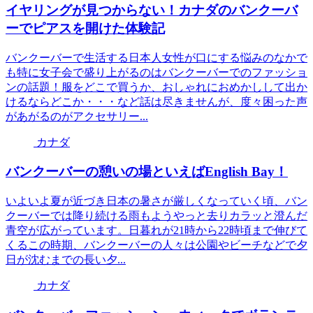
イヤリングが見つからない！カナダのバンクーバ
ーでピアスを開けた体験記
バンクーバーで生活する日本人女性が口にする悩みのなかで
も特に女子会で盛り上がるのはバンクーバーでのファッショ
ンの話題！服をどこで買うか、おしゃれにおめかしして出か
けるならどこか・・・など話は尽きませんが、度々困った声
があがるのがアクセサリー...
カナダ
バンクーバーの憩いの場といえばEnglish Bay！
いよいよ夏が近づき日本の暑さが厳しくなっていく頃、バン
クーバーでは降り続ける雨もようやっと去りカラッと澄んだ
青空が広がっています。日暮れが21時から22時頃まで伸びて
くるこの時期、バンクーバーの人々は公園やビーチなどで夕
日が沈むまでの長い夕...
カナダ