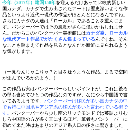
今年（2017年）建国150年
を迎えるだけあって比較的新しい
国カナダ。カナダで生み出されたアートは歴史深いような作
品というより近代〜現代の作品がほとんどになるんですね。
さらにカナダの人達は「ローカル」であることを重んじま
す。バンクーバーではその風潮がさらに強いかもしれませ
ん。だからこのバンクーバー美術館には
カナダ発、ローカル
な現代アート作品でがたくさん集まっている
んですね。そん
なことも踏まえて作品を見るとなんだか新鮮に見られるよう
な気がします。
（一見なんじゃこりゃ？と目を疑うような作品。まるで空間
が歪んでいるかのよう。）
この作品も実はバンクーバーらしいポイントが。これは後ろ
の壁も含めてひとつの作品なのですが、なにやら中国語で書
いてあるようです。
バンクーバーは移民が多い国カナダの中
でも特に中国系やアジア系の移民が多いと言われている街で
す。
バンクーバーから少し南のリッチモンドでは英語よりむ
しろ中国語の方が多く耳にするほど。筆者もバンクーバーに
初めて来た時はあまりのアジア系人口の多さに驚きました