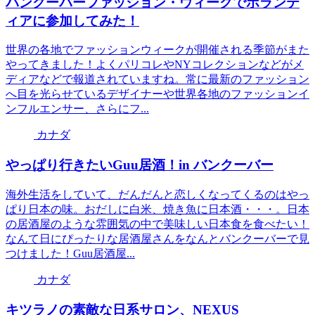
バンクーバーファッション・ウィークでボランテ
ィアに参加してみた！
世界の各地でファッションウィークが開催される季節がまた
やってきました！よくパリコレやNYコレクションなどがメ
ディアなどで報道されていますね。常に最新のファッション
へ目を光らせているデザイナーや世界各地のファッションイ
ンフルエンサー、さらにフ...
カナダ
やっぱり行きたいGuu居酒！in バンクーバー
海外生活をしていて、だんだんと恋しくなってくるのはやっ
ぱり日本の味。おだしに白米、焼き魚に日本酒・・・。日本
の居酒屋のような雰囲気の中で美味しい日本食を食べたい！
なんて日にぴったりな居酒屋さんをなんとバンクーバーで見
つけました！Guu居酒屋...
カナダ
キツラノの素敵な日系サロン、NEXUS