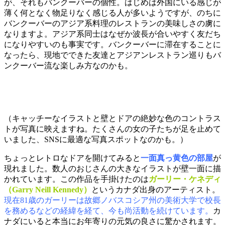
が、それもバンクーバーの個性。はじめは外国にいる感じが
薄く何となく物足りなく感じる人が多いようですが、のちに
バンクーバーのアジア系料理のレストランの美味しさの虜に
なりますよ。アジア系同士はなぜか波長が合いやすく友だち
になりやすいのも事実です。バンクーバーに滞在することに
なったら、現地でできた友達とアジアンレストラン巡りもバ
ンクーバー流な楽しみ方なのかも。
（キャッチーなイラストと壁とドアの絶妙な色のコントラス
トが写真に映えますね。たくさんの女の子たちが足を止めて
いました、SNSに最適な写真スポットなのかも。）
ちょっとレトロなドアを開けてみると
一面真っ黄色の部屋
が
現れました。数人のおじさんの大きなイラストが壁一面に描
かれています。この作品を手掛けたのは
ガーリー・ケネディ
（Garry Neill Kennedy）
というカナダ出身のアーティスト。
現在81歳のガーリーは故郷ノバスコシア州の美術大学で校長
を務めるなどの経緯を経て、今も尚活動を続けています。
カ
ナダにいると本当にお年寄りの元気の良さに驚かされます。