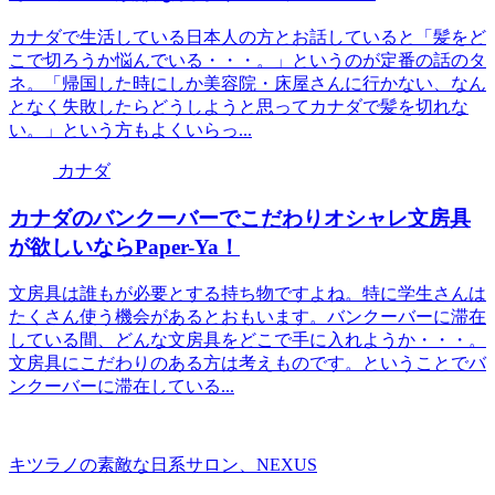
カナダで生活している日本人の方とお話していると「髪をど
こで切ろうか悩んでいる・・・。」というのが定番の話のタ
ネ。「帰国した時にしか美容院・床屋さんに行かない、なん
となく失敗したらどうしようと思ってカナダで髪を切れな
い。」という方もよくいらっ...
カナダ
カナダのバンクーバーでこだわりオシャレ文房具
が欲しいならPaper-Ya！
文房具は誰もが必要とする持ち物ですよね。特に学生さんは
たくさん使う機会があるとおもいます。バンクーバーに滞在
している間、どんな文房具をどこで手に入れようか・・・。
文房具にこだわりのある方は考えものです。ということでバ
ンクーバーに滞在している...
キツラノの素敵な日系サロン、NEXUS