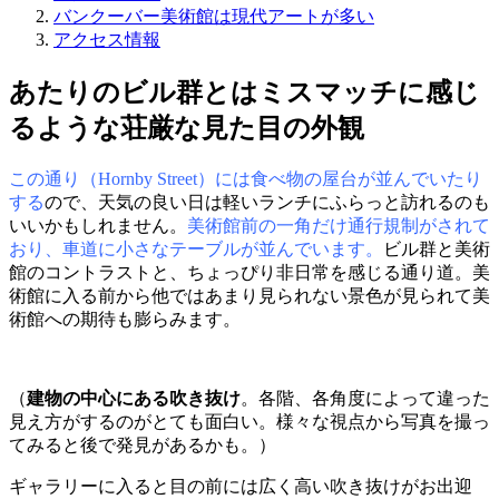
バンクーバー美術館は現代アートが多い
アクセス情報
あたりのビル群とはミスマッチに感じ
るような荘厳な見た目の外観
この通り（Hornby Street）には食べ物の屋台が並んでいたり
する
ので、天気の良い日は軽いランチにふらっと訪れるのも
いいかもしれません。
美術館前の一角だけ通行規制がされて
おり、車道に小さなテーブルが並んでいます。
ビル群と美術
館のコントラストと、ちょっぴり非日常を感じる通り道。美
術館に入る前から他ではあまり見られない景色が見られて美
術館への期待も膨らみます。
（
建物の中心にある吹き抜け
。各階、各角度によって違った
見え方がするのがとても面白い。様々な視点から写真を撮っ
てみると後で発見があるかも。）
ギャラリーに入ると目の前には広く高い吹き抜けがお出迎