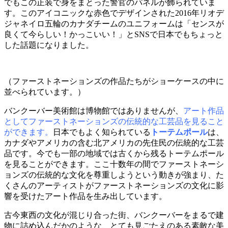
でもこの正装で身をまとった警官のパネルが飾られていま
す。このアイコニックな赤色でデザインされた2016年リオデ
ジャネイロ五輪のカナダチームのユニフォームは「センスが
良くて今らしい！かっこいい！」とSNSで日本でもちょっと
した話題になりました。
（ファーストネーションズの作品たちがショーケースの中に
並べられています。）
バンクーバー美術館は博物館ではありませんが、
アート作品
としてファーストネーションズの伝統的な工芸品を見ること
ができます。
日本でもよく知られている
トーテムポール
は、
カナダやアメリカの含む北アメリカの先住民の伝統的な工芸
品です。今でも一部の地域では古くから残るトーテムポール
を見ることができます。ここ十数年の間でファーストネーシ
ョンズの伝統的な文化を尊重しようという動きが強まり、た
くさんのアーティストがファーストネーションズの文化に影
響を受けたアート作品を生み出しています。
古今東西の文化が混じり合った街、バンクーバーをまるで建
物に詰め込んだかのような、とても見ごたえのある素敵な美