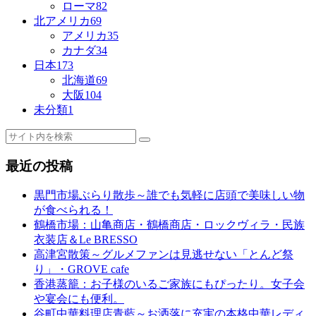
ローマ
82
北アメリカ
69
アメリカ
35
カナダ
34
日本
173
北海道
69
大阪
104
未分類
1
最近の投稿
黒門市場ぶらり散歩～誰でも気軽に店頭で美味しい物
が食べられる！
鶴橋市場：山亀商店・鶴橋商店・ロックヴィラ・民族
衣装店＆Le BRESSO
高津宮散策～グルメファンは見逃せない「とんど祭
り」・GROVE cafe
香港蒸籠：お子様のいるご家族にもぴったり。女子会
や宴会にも便利。
谷町中華料理店青藍～お洒落に充実の本格中華レディ