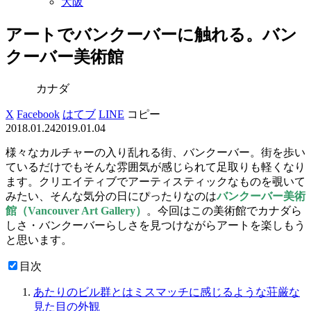
大阪
アートでバンクーバーに触れる。バン
クーバー美術館
カナダ
X
Facebook
はてブ
LINE
コピー
2018.01.24
2019.01.04
様々なカルチャーの入り乱れる街、バンクーバー。街を歩い
ているだけでもそんな雰囲気が感じられて足取りも軽くなり
ます。クリエイティブでアーティスティックなものを覗いて
みたい、そんな気分の日にぴったりなのは
バンクーバー美術
館（Vancouver Art Gallery）
。今回はこの美術館でカナダら
しさ・バンクーバーらしさを見つけながらアートを楽しもう
と思います。
目次
あたりのビル群とはミスマッチに感じるような荘厳な
見た目の外観