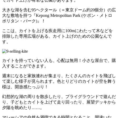
でカイト上げが有名な公園があります。
大きな湖を含む95ヘクタール（＝東京ドーム約20個分）の広
大な敷地を持つ『Kepong Metropolitan Park (ケポン・メトロ
ポリタン・パーク)』！
ここは、カイトを上げる疾走用に100mにわたって木などを
排除した専用広場がある、カイト上げのための公園なんで
す。
カイトを持っていない人も、心配は無用！小さな屋台で、購
入することができます。
週末になると家族連れが集まり、たくさんのカイトを飛ばし
て楽しむ様子が見られます。色とりどりのカイトが空を舞う
様は、開放感たっぷり！
幻想的な湖の周りを散歩したり、プライグラウンドで遊んだ
り、子どもとカイトを上げて走り回ったり、展望デッキから
夕陽を眺めたり……。
マレーシアの自然を満喫できる時間となること、間違いな