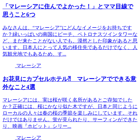
「マレーシアに住んでよかった！」とママ目線で
思うこと6つ
みなさんは、“マレーシア”にどんなイメージをお持ちです
か？緑いっぱいの南国にビーチ、ペトロナスツインタワーな
ど、まだ来たことがない人でも、漠然とした印象があると思
います。日本人にとって人気の移住先であるだけでなく、人
気観光地でもあるため、す...
マレーシア
お花見にカプセルホテル⁈ マレーシアでできる意
外なこと4選
マレーシアには、実は桜が咲く名所があるとご存知でした
か？正確には、桜にかなり似た木ですが、日本と同じように
ローカルの人々は春の桜の季節を楽しみにしています。それ
だけではありません。蛍が見られたり、サーフィンができた
り、映画『ホビット』シリー...
マレーシア