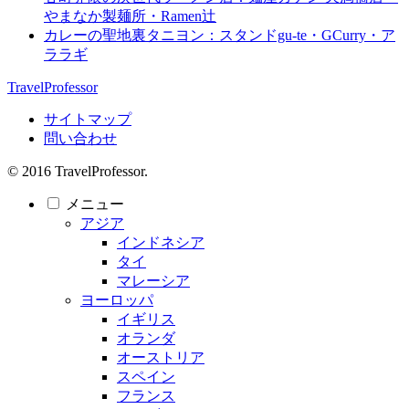
やまなか製麺所・Ramen辻
カレーの聖地裏タニヨン：スタンドgu-te・GCurry・ア
ララギ
TravelProfessor
サイトマップ
問い合わせ
© 2016 TravelProfessor.
メニュー
アジア
インドネシア
タイ
マレーシア
ヨーロッパ
イギリス
オランダ
オーストリア
スペイン
フランス