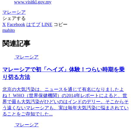
www.visitkl.gov.my
マレーシア
シェアする
X
Facebook
はてブ
LINE
コピー
mahito
関連記事
マレーシア
マレーシアで初「ヘイズ」体験！つらい時期を乗
り切る方法
北京の大気汚染は、ニュースを通じて有名になりましたよ
ね！ WHO（世界保健機関）の2014年レポートによると、世
界で最も大気汚染がひどいのはインドのデリー。そこからそ
う遠くないマレーシアも、実は毎年大気汚染に悩まされてい
ることをご存知でした...
マレーシア