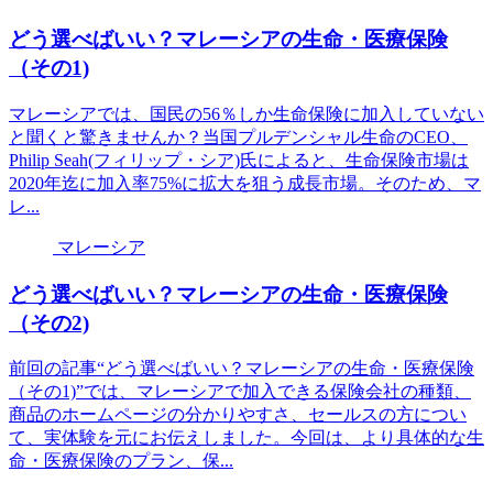
どう選べばいい？マレーシアの生命・医療保険
（その1)
マレーシアでは、国民の56％しか生命保険に加入していない
と聞くと驚きませんか？当国プルデンシャル生命のCEO、
Philip Seah(フィリップ・シア)氏によると、生命保険市場は
2020年迄に加入率75%に拡大を狙う成長市場。そのため、マ
レ...
マレーシア
どう選べばいい？マレーシアの生命・医療保険
（その2)
前回の記事“どう選べばいい？マレーシアの生命・医療保険
（その1)”では、マレーシアで加入できる保険会社の種類、
商品のホームページの分かりやすさ、セールスの方につい
て、実体験を元にお伝えしました。今回は、より具体的な生
命・医療保険のプラン、保...