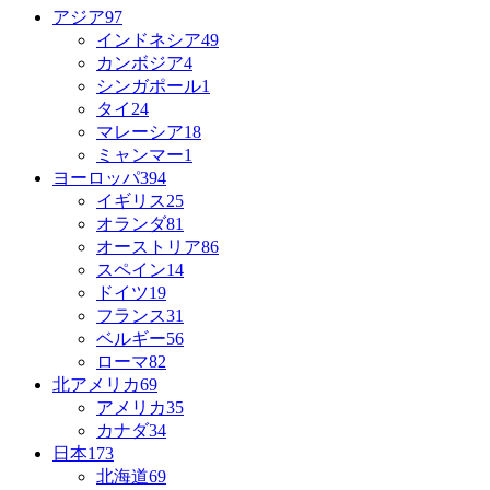
アジア
97
インドネシア
49
カンボジア
4
シンガポール
1
タイ
24
マレーシア
18
ミャンマー
1
ヨーロッパ
394
イギリス
25
オランダ
81
オーストリア
86
スペイン
14
ドイツ
19
フランス
31
ベルギー
56
ローマ
82
北アメリカ
69
アメリカ
35
カナダ
34
日本
173
北海道
69