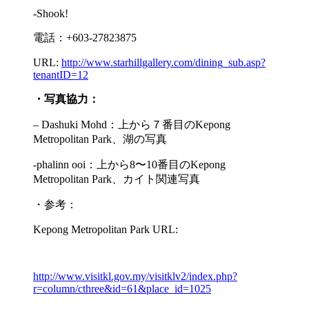
-Shook!
電話：+603-27823875
URL:
http://www.starhillgallery.com/dining_sub.asp?
tenantID=12
・写真協力：
– Dashuki Mohd：上から７番目のKepong
Metropolitan Park、湖の写真
-phalinn ooi：上から8〜10番目のKepong
Metropolitan Park、カイト関連写真
・参考：
Kepong Metropolitan Park URL:
http://www.visitkl.gov.my/visitklv2/index.php?
r=column/cthree&id=61&place_id=1025