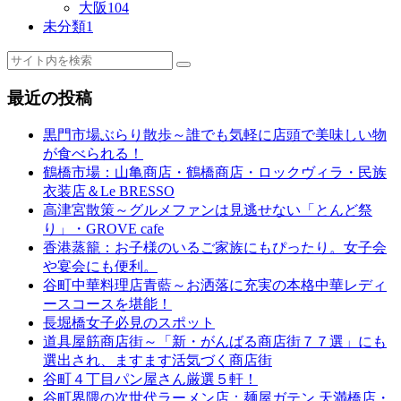
大阪
104
未分類
1
最近の投稿
黒門市場ぶらり散歩～誰でも気軽に店頭で美味しい物
が食べられる！
鶴橋市場：山亀商店・鶴橋商店・ロックヴィラ・民族
衣装店＆Le BRESSO
高津宮散策～グルメファンは見逃せない「とんど祭
り」・GROVE cafe
香港蒸籠：お子様のいるご家族にもぴったり。女子会
や宴会にも便利。
谷町中華料理店青藍～お洒落に充実の本格中華レディ
ースコースを堪能！
長堀橋女子必見のスポット
道具屋筋商店街～「新・がんばる商店街７７選」にも
選出され、ますます活気づく商店街
谷町４丁目パン屋さん厳選５軒！
谷町界隈の次世代ラーメン店：麺屋ガテン 天満橋店・