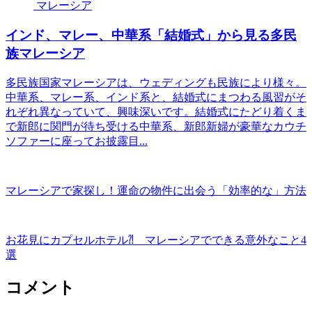
マレーシア
インド、マレー、中華系「結婚式」から見る多民
族マレーシア
多民族国家マレーシアは、ウェディングも民族により様々。
中華系、マレー系、インド系と、結婚式にまつわる風習がそ
れぞれ異なっていて、興味深いです。結婚式にたどり着くま
で新郎に関門が待ち受ける中華系、新郎新婦が豪華なカウチ
ソファーに座ってお披露目...
マレーシアで家探し！運命の物件に出会う「効率的な」方法
お花見にカプセルホテル⁈ マレーシアでできる意外なこと4
選
コメント