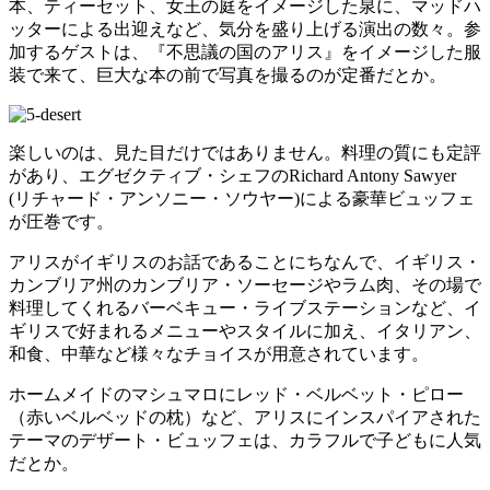
本、ティーセット、女王の庭をイメージした泉に、マッドハ
ッターによる出迎えなど、気分を盛り上げる演出の数々。参
加するゲストは、『不思議の国のアリス』をイメージした服
装で来て、巨大な本の前で写真を撮るのが定番だとか。
楽しいのは、見た目だけではありません。料理の質にも定評
があり、エグゼクティブ・シェフのRichard Antony Sawyer
(リチャード・アンソニー・ソウヤー)による豪華ビュッフェ
が圧巻です。
アリスがイギリスのお話であることにちなんで、イギリス・
カンブリア州のカンブリア・ソーセージやラム肉、その場で
料理してくれるバーベキュー・ライブステーションなど、イ
ギリスで好まれるメニューやスタイルに加え、イタリアン、
和食、中華など様々なチョイスが用意されています。
ホームメイドのマシュマロにレッド・ベルベット・ピロー
（赤いベルベッドの枕）など、アリスにインスパイアされた
テーマのデザート・ビュッフェは、カラフルで子どもに人気
だとか。