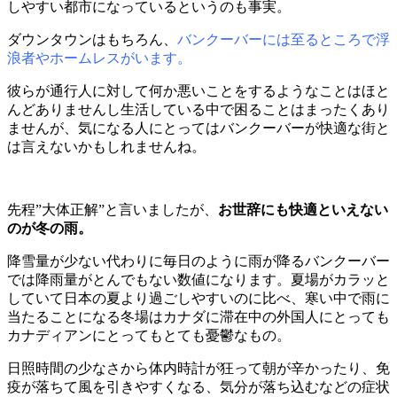
しやすい都市になっているというのも事実。
ダウンタウンはもちろん、
バンクーバーには至るところで浮
浪者やホームレスがいます。
彼らが通行人に対して何か悪いことをするようなことはほと
んどありませんし生活している中で困ることはまったくあり
ませんが、気になる人にとってはバンクーバーが快適な街と
は言えないかもしれませんね。
先程
”
大体正解
”
と言いましたが、
お世辞にも快適といえない
のが冬の雨。
降雪量が少ない代わりに毎日のように雨が降るバンクーバー
では降雨量がとんでもない数値になります。夏場がカラッと
していて日本の夏より過ごしやすいのに比べ、寒い中で雨に
当たることになる冬場はカナダに滞在中の外国人にとっても
カナディアンにとってもとても憂鬱なもの。
日照時間の少なさから体内時計が狂って朝が辛かったり、免
疫が落ちて風を引きやすくなる、気分が落ち込むなどの症状