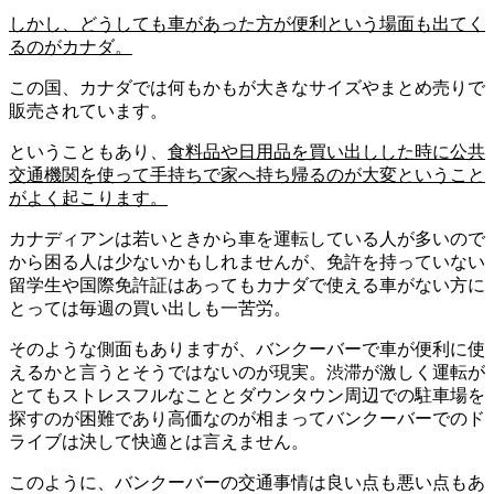
しかし、どうしても車があった方が便利という場面も出てく
るのがカナダ。
この国、カナダでは何もかもが大きなサイズやまとめ売りで
販売されています。
ということもあり、
食料品や日用品を買い出しした時に公共
交通機関を使って手持ちで家へ持ち帰るのが大変ということ
がよく起こります。
カナディアンは若いときから車を運転している人が多いので
から困る人は少ないかもしれませんが、免許を持っていない
留学生や国際免許証はあってもカナダで使える車がない方に
とっては毎週の買い出しも一苦労。
そのような側面もありますが、バンクーバーで車が便利に使
えるかと言うとそうではないのが現実。渋滞が激しく運転が
とてもストレスフルなこととダウンタウン周辺での駐車場を
探すのが困難であり高価なのが相まってバンクーバーでのド
ライブは決して快適とは言えません。
このように、バンクーバーの交通事情は良い点も悪い点もあ