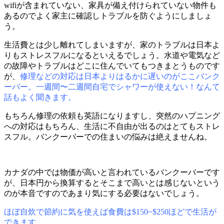
wifiが含まれていない、家具が備え付けられていない物件も
あるのでよく家主に確認しトラブルを防ぐようにしましょ
う。
生活費とは少し離れてしまいますが、家のトラブルは日本よ
りもストレスフルになるといえるでしょう。水道や電気など
の故障やトラブルはどこに住んでいてもつきまとうものです
が、
修理などの対応は日本よりはるかに遅いのがここバンク
ーバー。一週間〜二週間自宅でシャワーが使えない！なんて
話もよく聞きます。
もちろん修理の依頼も英語になりますし、突然のハプニング
への対応はもちろん、生活に不自由が出るのはとてもストレ
スフル。バンクーバーでの住まいの悩みは絶えませんね。
カナダの中では物価が高いと言われているバンクーバーです
が、日本円から換算するとそこまで高いとは感じないという
のが本音ですのであまり気にする必要はないでしょう。
ほぼ自炊で節約に気を使えば食費は$150~$250ほどで生活が
できます。