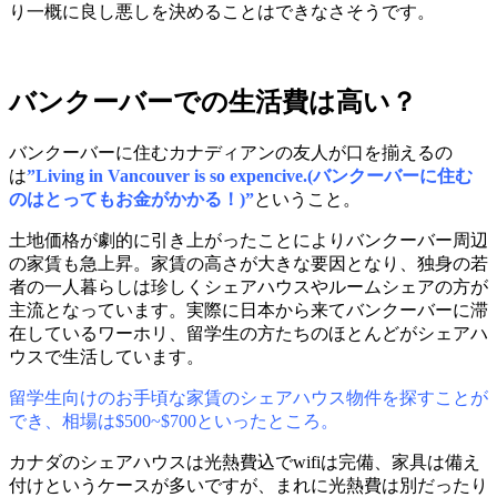
り一概に良し悪しを決めることはできなさそうです。
バンクーバーでの生活費は高い？
バンクーバーに住むカナディアンの友人が口を揃えるの
は
”Living in Vancouver is so expencive.(バンクーバーに住む
のはとってもお金がかかる！)”
ということ。
土地価格が劇的に引き上がったことによりバンクーバー周辺
の家賃も急上昇。家賃の高さが大きな要因となり、独身の若
者の一人暮らしは珍しくシェアハウスやルームシェアの方が
主流となっています。実際に日本から来てバンクーバーに滞
在しているワーホリ、留学生の方たちのほとんどがシェアハ
ウスで生活しています。
留学生向けのお手頃な家賃のシェアハウス物件を探すことが
でき、相場は$500~$700といったところ。
カナダのシェアハウスは光熱費込でwifiは完備、家具は備え
付けというケースが多いですが、まれに光熱費は別だったり