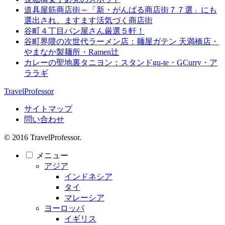
道具屋筋商店街～「新・がんばる商店街７７選」にも
選出され、ますます活気づく商店街
谷町４丁目パン屋さん厳選５軒！
谷町界隈の次世代ラーメン店：麺屋ガテン 天満橋店・
やまなか製麺所・Ramen辻
カレーの聖地裏タニヨン：スタンドgu-te・GCurry・ア
ララギ
TravelProfessor
サイトマップ
問い合わせ
© 2016 TravelProfessor.
メニュー
アジア
インドネシア
タイ
マレーシア
ヨーロッパ
イギリス