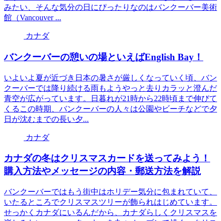
みたい、そんな気分の日にぴったりなのはバンクーバー美術
館（Vancouver ...
カナダ
バンクーバーの憩いの場といえばEnglish Bay！
いよいよ夏が近づき日本の暑さが厳しくなっていく頃、バン
クーバーでは降り続ける雨もようやっと去りカラッと澄んだ
青空が広がっています。日暮れが21時から22時頃まで伸びて
くるこの時期、バンクーバーの人々は公園やビーチなどで夕
日が沈むまでの長い夕...
カナダ
カナダの冬はクリスマスカードを送ってみよう！
購入方法やメッセージの内容・郵送方法を解説
バンクーバーではもう街中はホリデー気分に包まれていて、
いたるところでクリスマスツリーが飾られはじめています。
せっかくカナダにいるんだから、カナダらしくクリスマスを