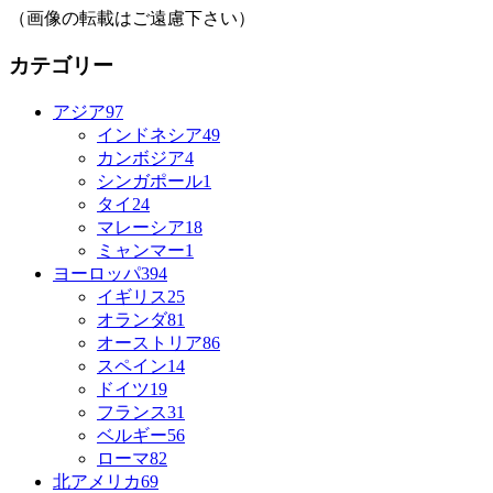
（画像の転載はご遠慮下さい）
カテゴリー
アジア
97
インドネシア
49
カンボジア
4
シンガポール
1
タイ
24
マレーシア
18
ミャンマー
1
ヨーロッパ
394
イギリス
25
オランダ
81
オーストリア
86
スペイン
14
ドイツ
19
フランス
31
ベルギー
56
ローマ
82
北アメリカ
69