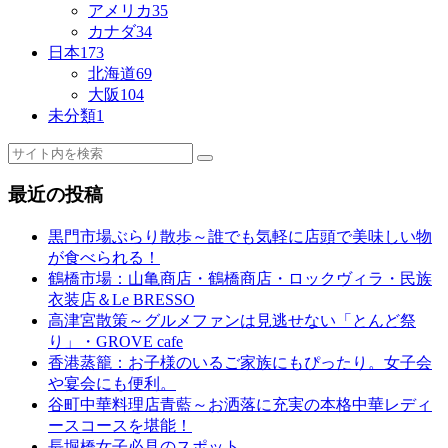
アメリカ
35
カナダ
34
日本
173
北海道
69
大阪
104
未分類
1
最近の投稿
黒門市場ぶらり散歩～誰でも気軽に店頭で美味しい物
が食べられる！
鶴橋市場：山亀商店・鶴橋商店・ロックヴィラ・民族
衣装店＆Le BRESSO
高津宮散策～グルメファンは見逃せない「とんど祭
り」・GROVE cafe
香港蒸籠：お子様のいるご家族にもぴったり。女子会
や宴会にも便利。
谷町中華料理店青藍～お洒落に充実の本格中華レディ
ースコースを堪能！
長堀橋女子必見のスポット