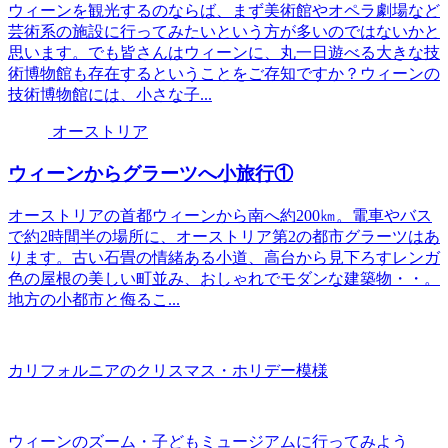
ウィーンを観光するのならば、まず美術館やオペラ劇場など
芸術系の施設に行ってみたいという方が多いのではないかと
思います。でも皆さんはウィーンに、丸一日遊べる大きな技
術博物館も存在するということをご存知ですか？ウィーンの
技術博物館には、小さな子...
オーストリア
ウィーンからグラーツへ小旅行①
オーストリアの首都ウィーンから南へ約200㎞。電車やバス
で約2時間半の場所に、オーストリア第2の都市グラーツはあ
ります。古い石畳の情緒ある小道、高台から見下ろすレンガ
色の屋根の美しい町並み、おしゃれでモダンな建築物・・。
地方の小都市と侮るこ...
カリフォルニアのクリスマス・ホリデー模様
ウィーンのズーム・子どもミュージアムに行ってみよう