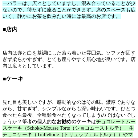
ーバラーは、広々としていますし、混み合っていることが少
ないので、待たずに座ることができます。席のスペースも広
いく、静かにお茶を飲みたい時には最高のお店です。
■店内
店内は赤と白を基調にした落ち着いた雰囲気。ソファが固す
ぎず柔らかすぎず、とても座りやすく居心地が良いです。店
内は広々としています。
■ケーキ
見た目も美しいですが、感動的なのはその味。濃厚でありな
がら、甘すぎず、シンプルながらも深い味わいです。ひとつ
食べたら最後、全種類食べたくなってしまうのではないでし
ょうか？筆者の個人的
なお勧めのケーキ
は
チョコレートムー
スケーキ（Schoko-Mousse Torte（ショコムーストルテ）、生
チョコケーキ（Trüffeltorte（トリュッフェルトルテ））やマ