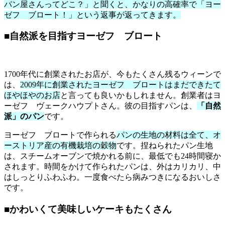
パン屋さんってどこ？」と聞くと、かなりの高確率で「ヨー
ゼフ ブロート！」という返事が返ってきます。
■自然派を目指すヨーゼフ ブロート
1700年代に創業されたお店が、今もたくさん残るウィーンで
は、
2009年に創業されたヨーゼフ ブロートはまだできたて
ほやほやのお店
と言っても良いかもしれません。創業者はヨ
ーゼフ ヴェークハウプトさん。彼の目指すパンは、
「自然
派」のパン
です。
ヨーゼフ ブロートで作られる
パンの生地の材料は全て、オ
ーストリア産の有機栽培の穀物
です。捏ねられたパン生地
は、スチームオーブンで焼かれる前に、最低でも24時間寝か
されます。時間をかけて作られたパンは、外はカリカリ、中
はしっとりふわふわ。一度食べたら病みつきになるおいしさ
です。
■かわいくて美味しいケーキもたくさん