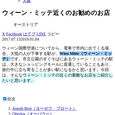
大阪
ウィーン・ミッテ近くのお勧めのお店
オーストリア
X
Facebook
はてブ
LINE
コピー
2017.07.13
2019.01.04
ウィーン国際空港についてから、電車で市内に出てくる場
合、大抵の人が下車する駅が、
Wien Mitte（ウィーン・ミッ
テ）
です。市立公園のすぐそばにあるウィーン・ミッテの駅
は、大きなショッピングモールに直通していることもあり、
旅行中に立ち寄ることが多い駅になるかと思います。今回
は、そんな
ウィーン・ミッテの近くの素敵なお店をご紹介し
たいと思います。
目次
Joseph Brot（ヨーゼフ ブロート）
Oberlaa（オーバラー）