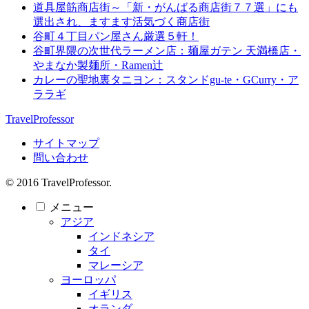
道具屋筋商店街～「新・がんばる商店街７７選」にも
選出され、ますます活気づく商店街
谷町４丁目パン屋さん厳選５軒！
谷町界隈の次世代ラーメン店：麺屋ガテン 天満橋店・
やまなか製麺所・Ramen辻
カレーの聖地裏タニヨン：スタンドgu-te・GCurry・ア
ララギ
TravelProfessor
サイトマップ
問い合わせ
© 2016 TravelProfessor.
メニュー
アジア
インドネシア
タイ
マレーシア
ヨーロッパ
イギリス
オランダ