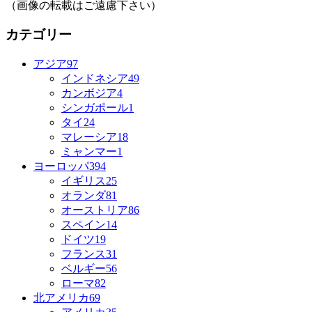
（画像の転載はご遠慮下さい）
カテゴリー
アジア
97
インドネシア
49
カンボジア
4
シンガポール
1
タイ
24
マレーシア
18
ミャンマー
1
ヨーロッパ
394
イギリス
25
オランダ
81
オーストリア
86
スペイン
14
ドイツ
19
フランス
31
ベルギー
56
ローマ
82
北アメリカ
69