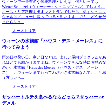
ウィーンで一番有名な伝統料理といえば、何といっても
Wiener Schnitzel（ヴィーナー・シュニッツェル）でしょう。
オーストリア料理を出すレストランでしたら、必ずシュニッ
ツェルはメニューに載っていると思います。でも、どうせだ
ったらシュ...
オーストリア
ウィーンの水族館「ハウス・デス・メーレス」に
行ってみよう
雨の日や暑い日、寒い日などは、楽しい屋内プログラムがあ
ればとても助かりますよね。ウィーンでそんな時にお勧めな
のが、水族館「Haus des Meeres （ハウス・デス・メーレ
ス）」。ウィーンまで行ってわざわざ水族館なんて、、と思
う方もいら...
オーストリア
ザッハートルテを食べるならどっち？ザッハー or
デメル