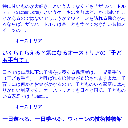
特に甘いものが大好き、という人でなくても「ザッハートル
テ」（Sacher Torte）というケーキの名前はどこかで聞いたこ
とがあるのではないでしょうか？ウィーンを訪れる機会があ
るならば、ザッハートルテは是非とも食べておきたい名物ス
イーツの一...
オーストリア
いくらもらえる？気になるオーストリアの「子ど
も手当て」
日本では15歳以下の子供を扶養する保護者は、「児童手当
（子ども手当）」と呼ばれる給付金が支給されますよね。子
育てには何かとお金がかかるので、子どものいる家庭にはあ
りがたい制度です。オーストリアでも日本と同様、子どもの
いる家庭では「Famil...
オーストリア
一日遊べる、一日学べる。ウィーンの技術博物館