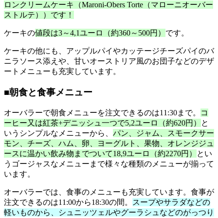
ロンクリームケーキ（Maroni-Obers Torte（マローニオーバー
ストルテ））です！
ケーキの
値段は3～4,1ユーロ（約360～500円）
です。
ケーキの他にも、アップルパイやカッテージチーズパイのバ
ニラソース添えや、甘いオーストリア風のお団子などのデザ
ートメニューも充実しています。
■朝食と食事メニュー
オーバラーで朝食メニューを注文できるのは11:30まで。
コ
ーヒー又は紅茶+デニッシュ一つで5,2ユーロ（約620円）
と
いうシンプルなメニューから、
パン、ジャム、スモークサー
モン、チーズ、ハム、卵、ヨーグルト、果物、オレンジジュ
ースに温かい飲み物までついて18,9ユーロ（約2270円）
とい
うゴージャスなメニューまで様々な種類のメニューが揃って
います。
オーバラーでは、食事のメニューも充実しています。食事が
注文できるのは11:00から18:30の間。
スープやサラダなどの
軽いものから、シュニッツェルやグーラシュなどのがっつり