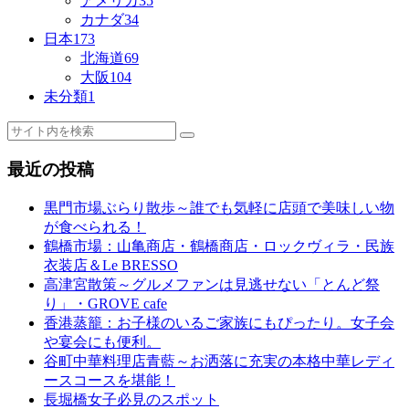
アメリカ
35
カナダ
34
日本
173
北海道
69
大阪
104
未分類
1
最近の投稿
黒門市場ぶらり散歩～誰でも気軽に店頭で美味しい物
が食べられる！
鶴橋市場：山亀商店・鶴橋商店・ロックヴィラ・民族
衣装店＆Le BRESSO
高津宮散策～グルメファンは見逃せない「とんど祭
り」・GROVE cafe
香港蒸籠：お子様のいるご家族にもぴったり。女子会
や宴会にも便利。
谷町中華料理店青藍～お洒落に充実の本格中華レディ
ースコースを堪能！
長堀橋女子必見のスポット