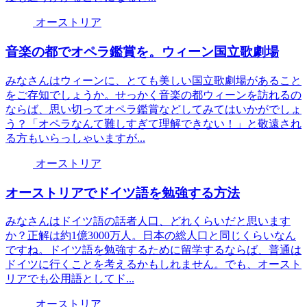
オーストリア
音楽の都でオペラ鑑賞を。ウィーン国立歌劇場
みなさんはウィーンに、とても美しい国立歌劇場があること
をご存知でしょうか。せっかく音楽の都ウィーンを訪れるの
ならば、思い切ってオペラ鑑賞などしてみてはいかがでしょ
う？「オペラなんて難しすぎて理解できない！」と敬遠され
る方もいらっしゃいますが...
オーストリア
オーストリアでドイツ語を勉強する方法
みなさんはドイツ語の話者人口、どれくらいだと思います
か？正解は約1億3000万人。日本の総人口と同じくらいなん
ですね。ドイツ語を勉強するために留学するならば、普通は
ドイツに行くことを考えるかもしれません。でも、オースト
リアでも公用語としてド...
オーストリア