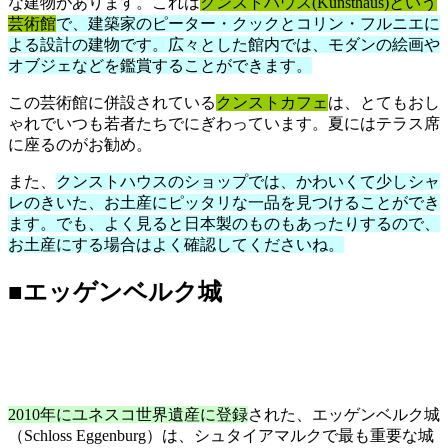
な建物があります。これは
クンストハウス(Kunsthaus)という
芸術館
で、建築家のピーター・クックとコリン・フルニエに
よる設計の建物です。広々とした館内では、モダンの絵画や
オブジェなどを鑑賞することができます。
この芸術館に併設されている
クンストカフェ
は、とてもおし
ゃれでいつも若者たちでにぎわっています。夏にはテラス席
に座るのがお勧め。
また、
クンストハウスのショップでは、かわいくて少しシャ
レのきいた、お土産にピッタリな一品を見つけることができ
ます。でも、よく見ると日本製のものもあったりするので、
お土産にする場合はよく確認してくださいね。
■エッゲンベルク城
2010年にユネスコ世界遺産に登録
された、エッゲンベルク城
（Schloss Eggenburg）は、シュタイアマルクで最も重要な城