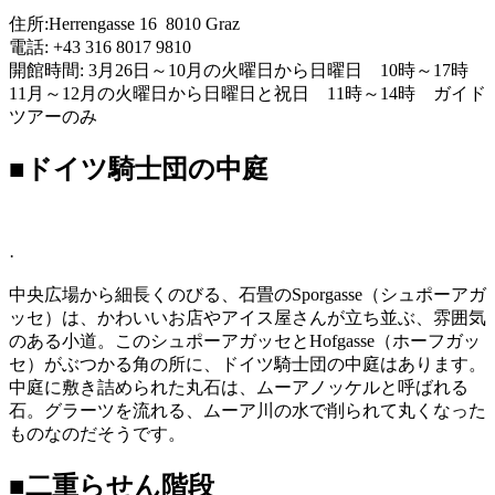
住所:Herrengasse 16 8010 Graz
電話: +43 316 8017 9810
開館時間: 3月26日～10月の火曜日から日曜日 10時～17時
11月～12月の火曜日から日曜日と祝日 11時～14時 ガイド
ツアーのみ
■ドイツ騎士団の中庭
·
中央広場から細長くのびる、石畳のSporgasse（シュポーアガ
ッセ）は、かわいいお店やアイス屋さんが立ち並ぶ、雰囲気
のある小道。この
シュポーアガッセとHofgasse（ホーフガッ
セ）がぶつかる角の所
に、ドイツ騎士団の中庭はあります。
中庭に敷き詰められた丸石は、ムーアノッケルと呼ばれる
石。グラーツを流れる、ムーア川の水で削られて丸くなった
ものなのだそうです。
■二重らせん階段