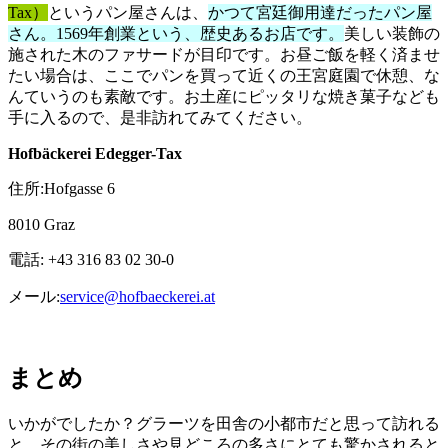
Tax）
というパン屋さんは、
かつて宮廷御用達だったパン屋
さん。1569年創業という、歴史あるお店です。
美しい装飾の
施された木のファサードが目印です。お昼ご飯を軽く済ませ
たい場合は、ここでパンを買って近くの王宮庭園で休憩、な
んていうのも素敵です。お土産にピッタリな焼き菓子なども
手に入るので、是非訪れてみてください。
Hofbäckerei Edegger-Tax
住所:Hofgasse 6
8010 Graz
電話: +43 316 83 02 30-0
メール:
service@hofbaeckerei.at
まとめ
いかがでしたか？グラーツを田舎の小都市だと思って訪れる
と、その街の美しさや見どころの多さにとても驚かされると