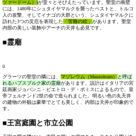
ツァードーム）)
が堂々とそびえたっています。聖堂の南壁
には、1480年にシュタイヤマルクを襲ったペストと、トルコ
人の攻撃、そしてイナゴの大群という、シュタイヤマルクに
訪れた3つの災厄を表現した
「苦難の絵」
があります。聖堂
内部の美しい装飾やアーチの天井も必見です。
■霊廟
ü
グラーツの聖堂の隣には、
マゾレウム（Mauzoleum）
と呼ば
れるハプスブルク家の霊廟
があります。設計はイタリアの宮
廷画家ジョバンニ・ピエトロ・デ・ポミスによるもので、皇
帝フェルナンド2世の命で造られました。明るい色の丸天井
の建物の外観は豪華でとても美しく、内部は天井が印象的で
す。
■王宮庭園と市立公園