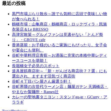
最近の投稿
黒門市場ぶらり散歩～誰でも気軽に店頭で美味しい物
が食べられる！
鶴橋市場：山亀商店・鶴橋商店・ロックヴィラ・民族
衣装店＆Le BRESSO
高津宮散策～グルメファンは見逃せない「とんど祭
り」・GROVE cafe
香港蒸籠：お子様のいるご家族にもぴったり。女子会
や宴会にも便利。
谷町中華料理店青藍～お洒落に充実の本格中華レディ
ースコースを堪能！
長堀橋女子必見のスポット
道具屋筋商店街～「新・がんばる商店街７７選」にも
選出され、ますます活気づく商店街
谷町４丁目パン屋さん厳選５軒！
谷町界隈の次世代ラーメン店：麺屋ガテン 天満橋店・
やまなか製麺所・Ramen辻
カレーの聖地裏タニヨン：スタンドgu-te・GCurry・ア
ララギ