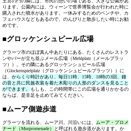
王宮の門の隣には、市民の憩いの場である、大きな公園があ
ります。公園内には、ウィーンで世界博覧会が行われた時に
購入された噴水があります。一休みするためのベンチや、カ
フェハウスなどもあるので、のんびりと散歩したい時にお勧
めです。
■グロッケンシュピール広場
グラーツ市のほぼ真ん中あたりにある、たくさんのレストラ
ンやバーが立ち並ぶメール広場（Mehlplatz（メールプラッ
ツ））。その隣にあるグロッケンシュピール広場
（Glockenspielplatz（グロッケンシュピールプラッツ））に
は、
からくり時計があり、毎日11時、15時、18時の3回、鐘
の音と共に民族衣装を着た木彫りの人形のダンスを見ること
ができます。
もしも、この時間帯にこの広場を通りかかるの
ならば、是非足を止めてみてください。
■ムーア側遊歩道
グラーツを流れる、ムーア川。川沿いには、
ムーア・プロメ
ナード（Murpromenade）
と呼ばれる遊歩道があります。か