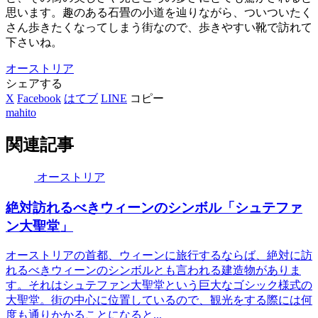
思います。趣のある石畳の小道を辿りながら、ついついたく
さん歩きたくなってしまう街なので、歩きやすい靴で訪れて
下さいね。
オーストリア
シェアする
X
Facebook
はてブ
LINE
コピー
mahito
関連記事
オーストリア
絶対訪れるべきウィーンのシンボル「シュテファ
ン大聖堂」
オーストリアの首都、ウィーンに旅行するならば、絶対に訪
れるべきウィーンのシンボルとも言われる建造物がありま
す。それはシュテファン大聖堂という巨大なゴシック様式の
大聖堂。街の中心に位置しているので、観光をする際には何
度も通りかかることになると...