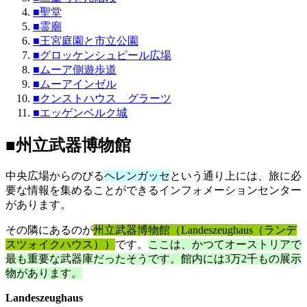
■聖堂
■霊廟
■王宮庭園と市立公園
■グロッケンシュピール広場
■ムーア側遊歩道
■ムーアインゼル
■クンストハウス グラーツ
■エッゲンベルク城
■州立武器博物館
中央広場からのびる
ヘレンガッセ
という通り上には、旅に必
要な情報を集めることができるインフォメーションセンター
があります。
その隣にあるのが
州立武器博物館（Landeszeughaus（ランデ
スツォイクハウス））
です。
ここは、かつてオーストリアで
最も重要な武器庫だったそうです。館内には3万2千もの展示
物があります。
Landeszeughaus