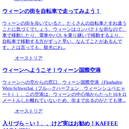
ウィーンの街を自転車で走ってみよう！
ウィーンの街を歩いていると、たくさんの自転車とすれ違う
ことに気づくでしょう。ウィーンはコンパクトな街なので、
車で移動したり、電車やバス を乗り継いで移動するより、
自転車で移動する方がずっと早い、なんてことがあるんで
す。とは言っても、観光にわ...
オーストリア
ウィーンへようこそ！ウィーン国際空港
ウィーンへの空からの窓口、ウィーン国際空港（Flughafen
Wien-Schwechat（フル―クハーフェン ウィーンシュベヒャ
ート））。この空港は、ウィーンの中心地からたった16キロ
メートルしか離れていないため、街まで出るのがとても便...
オーストリア
入りづら－い！、、けど実はお勧め！KAFFEE