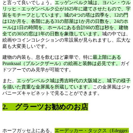
と言って良いでしょう。
エッゲンベルク城は、ヨハン・ウル
リッヒ・エッゲンベルク公が1625年に建てさせたもので、宇
宙をモチーフとしています。城の4つの塔は四季を、12の門
は12か月を、各階にある31の部屋は1か月の日数を、24のホ
ールは1日の時間を、ホールにある合計60の窓は秒を、建物
全ての365の窓は1年の日数を象徴しています。
城の中では、
絵画やコインコレクションの常設展が見られますし、広大な
庭も大変美しいです。
建物の内装も、息を飲むほど豪華で、特に
最上階にある
Prunksaal（プルンクザール）の絵画と装飾は必見です。
ガイ
ドツアーでのみ見学が可能です。
また、
エッゲンベルク城は秀吉時代の大阪城と、城下の様子
を描いた貴重な金屏風を所蔵しています。
この金屏風はジャ
パニーズキャビネットで見ることができます。
2. グラーツお勧めのお店
ホーフガッセ上にある、
エーデッカー・タックス（Edegger-