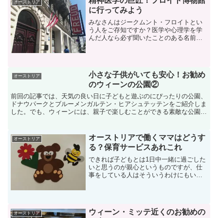
精神医学の巨匠！フロイト博物館
オーストリア
に行ってみよう
みなさんはジークムント・フロイトとい
う人をご存知ですか？医学や心理学を学
んだ人なら必ず聞いたことのある名前で
はないでしょうか。フロイトはオースト
リア出身で、精神医学者、精神分析者ま
た精神科医として活躍した人です。ウィ
ーンの9区には、そのフロ...
小さな子供がいても安心！お勧め
オーストリア
のウィーンの公園②
前回の記事では、天気の良い日に子どもと遊ぶのにぴったりの公園、
ドナウパークとブルーメンガルテン・ヒアシュテッテンをご紹介しま
した。でも、ウィーンには、親子で楽しむことができる素敵な公園が
まだまだたくさんあるんですよ。今回は、子連れで安心して...
オーストリアで働くママはどうす
オーストリア
る？保育サービスあれこれ
できれば子どもとは1日中一緒に過ごした
いと思うのが親心というものですが、仕
事をしている人はそういうわけにもいき
ませんよね。産前産後休暇や育児休暇が
明けたあと、共働きの家庭は、仕事中に
子どもを預かってくれる場所を探さなく
てはなりません。オース...
ウィーン・ミッテ近くのお勧めの
オーストリア