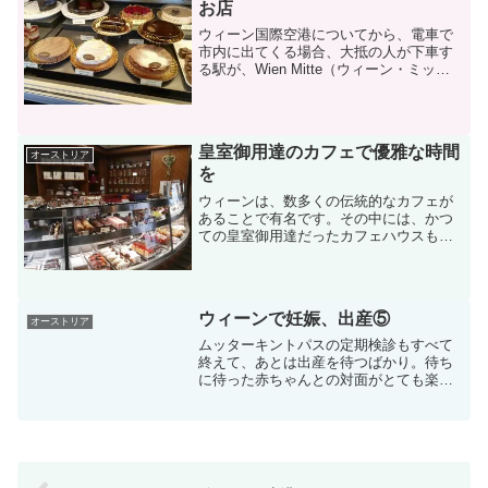
お店
ウィーン国際空港についてから、電車で
市内に出てくる場合、大抵の人が下車す
る駅が、Wien Mitte（ウィーン・ミッ
テ）です。市立公園のすぐそばにあるウ
ィーン・ミッテの駅は、大きなショッピ
ングモールに直通していることもあり、
旅行中に立ち寄る...
皇室御用達のカフェで優雅な時間
オーストリア
を
ウィーンは、数多くの伝統的なカフェが
あることで有名です。その中には、かつ
ての皇室御用達だったカフェハウスもあ
り、それらのカフェハウスでは、今でも
おいしいお菓子とお茶で優雅な時間を楽
しむことができます。今回はウィーン1区
にある、ゲルストナー（...
ウィーンで妊娠、出産⑤
オーストリア
ムッターキントパスの定期検診もすべて
終えて、あとは出産を待つばかり。待ち
に待った赤ちゃんとの対面がとても楽し
みな反面、不安も多いのではないか思い
ます。どのようなスタイルの出産になる
かは、人それぞれ違ってきますが、今回
はオーストリアでのスタン...